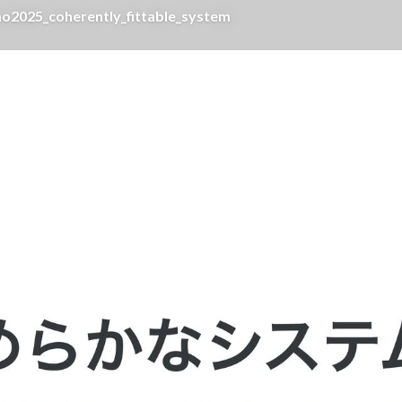
oherently_fittable_system