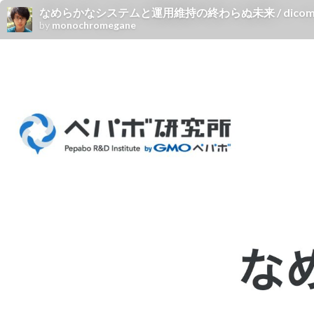
なめらかなシステムと運用維持の終わらぬ未来 / dicomo2025_c
by
monochromegane