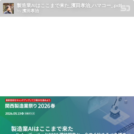
製造業AIはここまで来た_濱田孝治_ハマコー_.pdf
by
濱田孝治