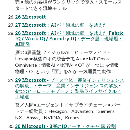
売 • 他のお客様がワンクリックで導入・スモールス
タートできる流通モ デル
26 Microsoft
27 Microsoft：AIが「領域の壁」を越えた
28 Microsoft：AIが「領域の壁」を越えた Fabric
IQ / Work IQ / Foundry IQ：データ層・現場層・
AI開発
層の3層基盤 フィジカルAI：ヒューマノイド ×
Hexagon検査ロボの統合デモ Azure IoT Ops ×
Omniverse：情報AI × 物理AI × OT が一つに →情報・
物理・OTという「面」をAIが 一気通貫で動作
29 Microsoft - ブース全体「産業インテリジェンス
の解放」 • テーマ：産業インテリジェン スの解放 •
4つのヒーローデモゾーン： 製品ライフサイクル／
工場運
営／人間×エージェント／サ プライチェーン • パー
トナー総動員： Hexagon、Advantech、 Siemens
NX、Ansys、 NVIDIA、Krones
30 Microsoft - 3層のIQアーキテクチャ 層 役割