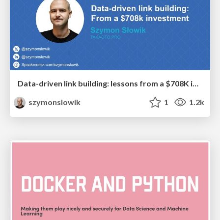
Data-driven link building: lessons from a $708K investment (BrightonSEO talk)
szymonslowik
1
1.2k