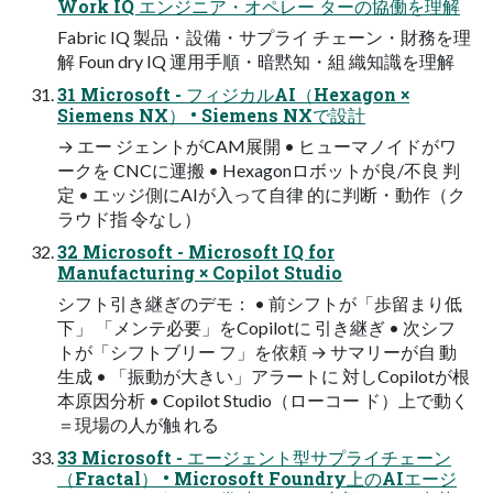
Work IQ エンジニア・オペレー ターの協働を理解
Fabric IQ 製品・設備・サプライ チェーン・財務を理
解 Foun dry IQ 運用手順・暗黙知・組 織知識を理解
31 Microsoft - フィジカルAI（Hexagon ×
Siemens NX） • Siemens NXで設計
→ エー ジェントがCAM展開 • ヒューマノイドがワ
ークを CNCに運搬 • Hexagonロボットが良/不良 判
定 • エッジ側にAIが入って自律 的に判断・動作（ク
ラウド指 令なし）
32 Microsoft - Microsoft IQ for
Manufacturing × Copilot Studio
シフト引き継ぎのデモ： • 前シフトが「歩留まり低
下」 「メンテ必要」をCopilotに 引き継ぎ • 次シフ
トが「シフトブリー フ」を依頼 → サマリーが自 動
生成 • 「振動が大きい」アラートに 対しCopilotが根
本原因分析 • Copilot Studio（ローコー ド）上で動く
＝現場の人が触 れる
33 Microsoft - エージェント型サプライチェーン
（Fractal） • Microsoft Foundry上のAIエージ