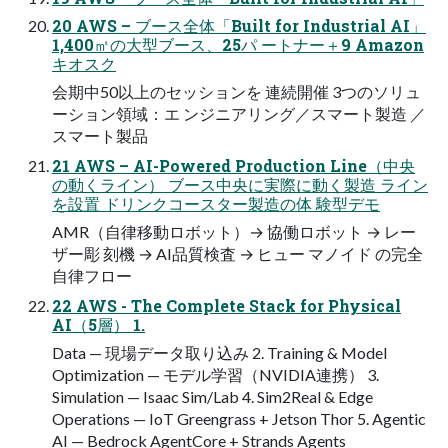
20 AWS – ブース全体「Built for Industrial AI」
1,400㎡の大型ブース、25パ ートナー＋9 Amazon
キオスク
会期中50以上のセッションを 連続開催 3つのソリュ
ーション領域：エ ンジニアリング／スマート製造 ／
スマート製品
21 AWS – AI-Powered Production Line（中央
の動くライン） ブース中央に実際に動く製造 ライン
を設置 ドリンクコースター製造の体 験型デモ
AMR（自律移動ロボット）→ 協働ロボット → レー
ザー彫 刻機 → AI品質検査 → ヒュー マノイド の完全
自律フロー
22 AWS - The Complete Stack for Physical
AI（5層） 1.
Data — 現場データ取り込み 2. Training & Model
Optimization — モデル学習（NVIDIA連携） 3.
Simulation — Isaac Sim/Lab 4. Sim2Real & Edge
Operations — IoT Greengrass + Jetson Thor 5. Agentic
AI — Bedrock AgentCore + Strands Agents