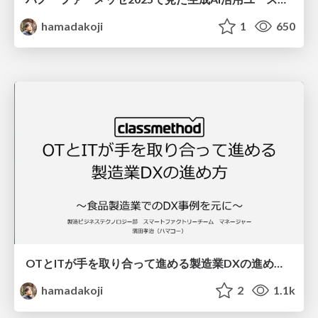
hamadakoji
1
650
OTとITが手を取り合って進める製造業DXの進め方〜食品製造業でのDX事例を元に〜
hamadakoji
2
1.1k