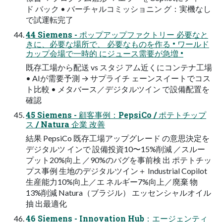
ド バック • バーチャルコミッショニン グ：実機なし
で試運転完了
44 Siemens - ポップアップファクトリー 必要なと
きに、必要な場所で、 必要なものを作る • ワールド
カップ会場で一時的 にジュース需要が急増 •
既存工場から配送 vs スタジ アム近くにコンテナ工場
• AIが需要予測 → サプライチ ェーンスイートでコス
ト比較 • メタバース／デジタルツイン で設備配置を
確認
45 Siemens - 顧客事例：PepsiCo / ポテトチップ
ス / Natura 企業 改善
結果 PepsiCo 既存工場アップグレード の意思決定を
デジタルツ インで 設備投資10〜15%削減 ／スルー
プット20%向上 ／90%のバグを事前検 出 ポテトチッ
プス事例 生地のデジタルツイン＋ Industrial Copilot
生産能力10%向上／エ ネルギー7%向上／廃棄 物
13%削減 Natura（ブラジル） エッセンシャルオイル
抽 出最適化
46 Siemens - Innovation Hub：エージェンティ