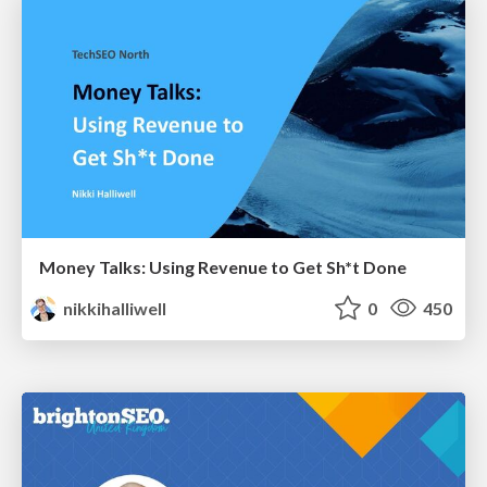
Money Talks: Using Revenue to Get Sh*t Done
nikkihalliwell
0
450