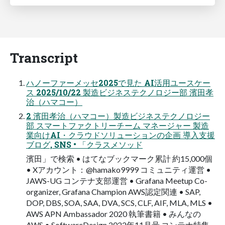
Transcript
ハノーファーメッセ2025で見た AI活用ユースケー
ス 2025/10/22 製造ビジネステクノロジー部 濱田孝
治（ハマコー）
2 濱田孝治（ハマコー）製造ビジネステクノロジー
部 スマートファクトリーチーム マネージャー 製造
業向けAI・クラウドソリューションの企画 導入支援
ブログ, SNS • 「クラスメソッド
濱田」で検索 • はてなブックマーク累計 約15,000個
• Xアカウント：@hamako9999 コミュニティ運営 •
JAWS-UG コンテナ支部運営 • Grafana Meetup Co-
organizer, Grafana Champion AWS認定関連 • SAP,
DOP, DBS, SOA, SAA, DVA, SCS, CLF, AIF, MLA, MLS •
AWS APN Ambassador 2020 執筆書籍 • みんなの
AWS • SoftwareDesign 2022年11月号 コンテナ特集