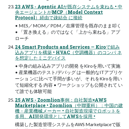
23 AWS - Agentic AIが既存システムを束ねる • 中
央エージェントがMCP（Model Context
Protocol）経由で疎結合 に接続
• MES／MOM／PDM／在庫管理を既存のまま叩く
• 「置き換える」のではなく「上から束ねる」アプ
ローチ
24 Smart Products and Services — Kiroで組み
込みアプリを構築 • HVAC（空調機器）のコンパ ネ
を想定したミニデバイス
• 中身の組み込みアプリの開発 をKiroを用いて実施
• 産業機器のテスト/デバッグ は一般的なITアプリケ
ーショ ンに比べて手間が多いが、そ れをKiroを用い
て短縮化する 内容 • ワークショップも公開されて い
て誰でも体験可能
25 AWS - Zoomlion事例：自社製造×AWS
Marketplace • Zoomlion（中聯重科）：中国の建
機・産業機械メーカー • 自社製造現場でロボットを
多用、AI開発環境としてAWSを採用 •
構築した製造管理システムをAWS Marketplaceで販