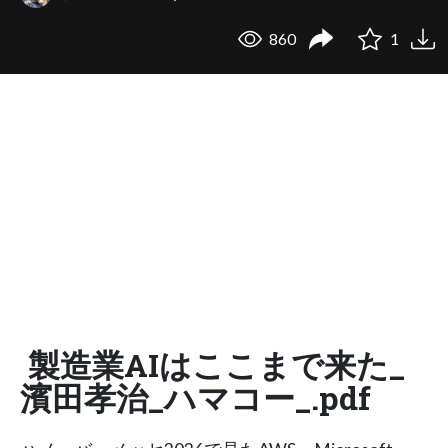
860
1
製造業AIはここまで来た_
濱田孝治_ハマコー_.pdf