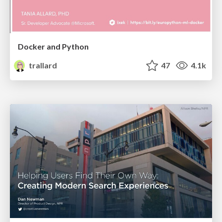
Docker and Python
trallard
47
4.1k