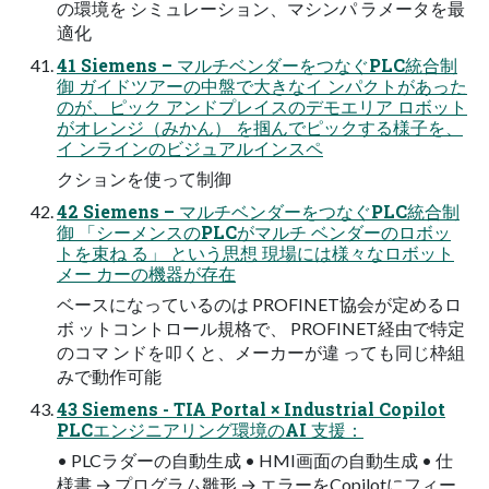
の環境を シミュレーション、マシンパ ラメータを最
適化
41 Siemens – マルチベンダーをつなぐPLC統合制
御 ガイドツアーの中盤で大きなイ ンパクトがあった
のが、ピック アンドプレイスのデモエリア ロボット
がオレンジ（みかん） を掴んでピックする様子を、
イ ンラインのビジュアルインスペ
クションを使って制御
42 Siemens – マルチベンダーをつなぐPLC統合制
御 「シーメンスのPLCがマルチ ベンダーのロボッ
トを束ね る」 という思想 現場には様々なロボット
メー カーの機器が存在
ベースになっているのは PROFINET協会が定めるロ
ボ ットコントロール規格で、 PROFINET経由で特定
のコマ ンドを叩くと、メーカーが違 っても同じ枠組
みで動作可能
43 Siemens - TIA Portal × Industrial Copilot
PLCエンジニアリング環境のAI 支援：
• PLCラダーの自動生成 • HMI画面の自動生成 • 仕
様書 → プログラム雛形 → エラーをCopilotにフィー