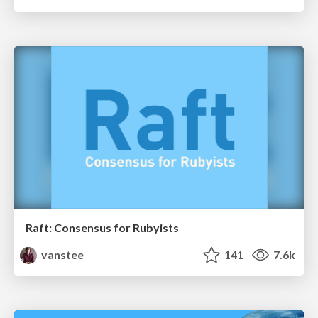
Raft: Consensus for Rubyists
vanstee
141
7.6k