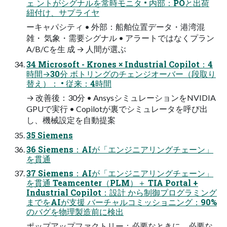
ェ ントがシグナルを常時モニタ • 内部：POと出荷
紐付け、サプライヤ
ーキャパシティ • 外部：船舶位置データ・港湾混
雑・ 気象・需要シグナル • アラートではなくプラン
A/B/Cを生 成 → 人間が選ぶ
34 Microsoft - Krones × Industrial Copilot：4
時間→30分 ボトリングのチェンジオーバー（段取り
替え）： • 従来：4時間
→ 改善後：30分 • AnsysシミュレーションをNVIDIA
GPUで実行 • Copilotが裏でシミュレータを呼び出
し、機械設定を自動提案
35 Siemens
36 Siemens：AIが「エンジニアリングチェーン」
を貫通
37 Siemens：AIが「エンジニアリングチェーン」
を貫通 Teamcenter（PLM）＋ TIA Portal +
Industrial Copilot：設計 から制御プログラミング
までをAIが支援 バーチャルコミッショニング：90%
のバグを物理製造前に検出
ポップアップファクトリー：必要なときに、必要な