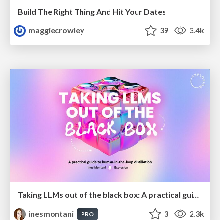
Build The Right Thing And Hit Your Dates
maggiecrowley
39
3.4k
Taking LLMs out of the black box: A practical guide to human-in-the-loop distillation
inesmontani
3
2.3k
PRO