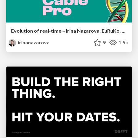
Evolution of real-time – Irina Nazarova, EuRuKo, 2024
irinanazarova
9
1.5k