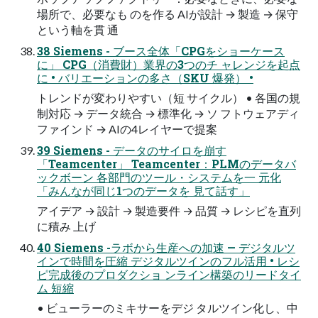
場所で、必要なも のを作る AIが設計 → 製造 → 保守
という軸を貫 通
38 Siemens - ブース全体「CPGをショーケース
に」 CPG（消費財）業界の3つのチ ャレンジを起点
に • バリエーションの多さ（SKU 爆発） •
トレンドが変わりやすい（短 サイクル） • 各国の規
制対応 → データ統合 → 標準化 → ソ フトウェアディ
ファインド → AIの4レイヤーで提案
39 Siemens - データのサイロを崩す
「Teamcenter」 Teamcenter：PLMのデータバ
ックボーン 各部門のツール・システムを一 元化
「みんなが同じ1つのデータを 見て話す」
アイデア → 設計 → 製造要件 → 品質 → レシピを直列
に積み 上げ
40 Siemens -ラボから生産への加速 — デジタルツ
インで時間を圧縮 デジタルツインのフル活用 • レシ
ピ完成後のプロダクショ ンライン構築のリードタイ
ム 短縮
• ビューラーのミキサーをデジ タルツイン化し、中