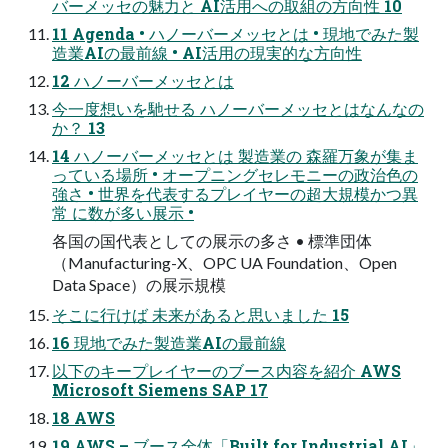
バーメッセの魅力と AI活用への取組の方向性 10
11 Agenda • ハノーバーメッセとは • 現地でみた製
造業AIの最前線 • AI活用の現実的な方向性
12 ハノーバーメッセとは
今一度想いを馳せる ハノーバーメッセとはなんなの
か？ 13
14 ハノーバーメッセとは 製造業の 森羅万象が集ま
っている場所 • オープニングセレモニーの政治色の
強さ • 世界を代表するプレイヤーの超大規模かつ異
常 に数が多い展示 •
各国の国代表としての展示の多さ • 標準団体
（Manufacturing-X、OPC UA Foundation、Open
Data Space）の展示規模
そこに行けば 未来があると思いました 15
16 現地でみた製造業AIの最前線
以下のキープレイヤーのブース内容を紹介 AWS
Microsoft Siemens SAP 17
18 AWS
19 AWS – ブース全体「Built for Industrial AI」