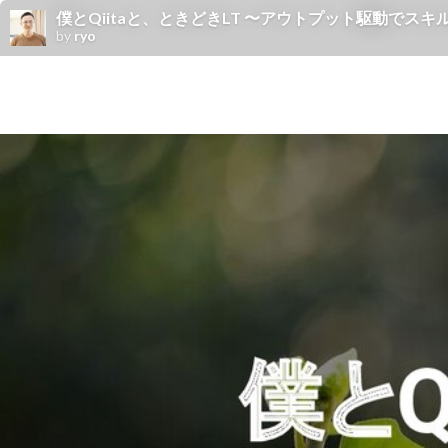
僕とQiitaと、ときどきLT 〜アウトプット駆動でスキ
by
ryo