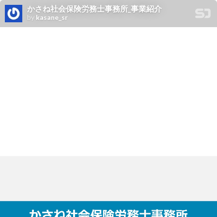
かさね社会保険労務士事務所_事業紹介
by
kasane_sr