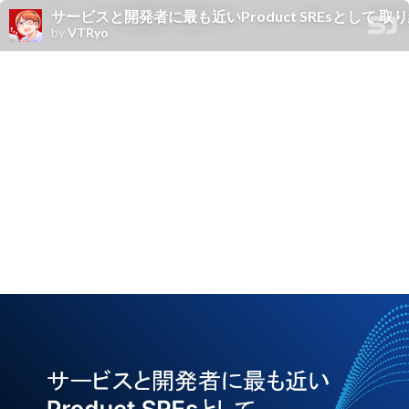
サービスと開発者に最も近いProduct SREsとして 取り組んでいるコト 
by
VTRyo