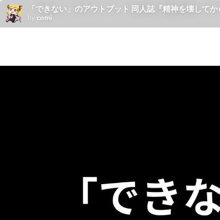
「できない」のアウトプット 同人誌『精神を壊してか
by
comi