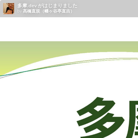
多摩.dev がはじまりました
by
髙橋直規（幡ヶ谷亭直吉）