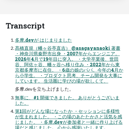
Transcript
多摩.devが はじまりました
髙橋直規（幡ヶ谷亭直吉） @asagayanaoki 著書
・神奈川県秦野市出身 ・2007年からエンジニア。
2026年4月で19年目に突入。 ・大学卒業後、世田
谷、阿佐ヶ谷、幡ヶ谷へ移り住み ・2022年から東
京都多摩市に在住。 ・6歳の娘のパパ。今年の4月か
ら小学生。 ・プロダクト思考、チーム開発を大事に
しています。 生活圏に学びの場が欲しくて、
多摩.devを立ち上げました。
無事に、#1 開催できました。 ありがとうございま
した。
第1回がどんな場になったか ・セッションに多様性
が生まれました。 ・この場のあたたかさと活気を感
じました。 ・多摩.devが参加者と一緒に作り上げる
場だと感じました。 心から感謝いたします。