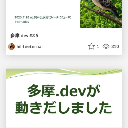
多摩.dev #3.5
hiliteeternal
1
310