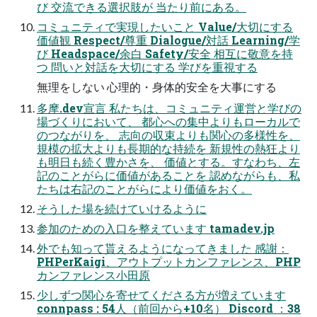
び 交流できる選択肢が 当たり前にある。
コミュニティで実現したいこと Value/大切にする
価値観 Respect/尊重 Dialogue/対話 Learning/学
び Headspace/余白 Safety/安全 相互に敬意を持
つ 問いと対話を大切にする 学びを重視する
無理をしない 心理的・身体的安全を大事にする
多摩.dev宣言 私たちは、コミュニティ運営と学びの
場づくりにおいて、 都心への集中よりもローカルで
のつながりを、 志向の収束よりも関心の多様性を、
規模の拡大よりも長期的な持続を 新規性の熱狂より
も明日も続く豊かさを、 価値とする。すなわち、左
記のことがらに価値があることを 認めながらも、私
たちは右記のことがらにより価値をおく。
そうした場を続けていけるように
参加のための入口を整えています tamadev.jp
外でも知って貰えるようになってきました 感謝：
PHPerKaigi、アウトプットカンファレンス、PHP
カンファレンス小田原
少しずつ関心を寄せてくださる方が増えています
connpass : 54人（前回から+10名） Discord ：38