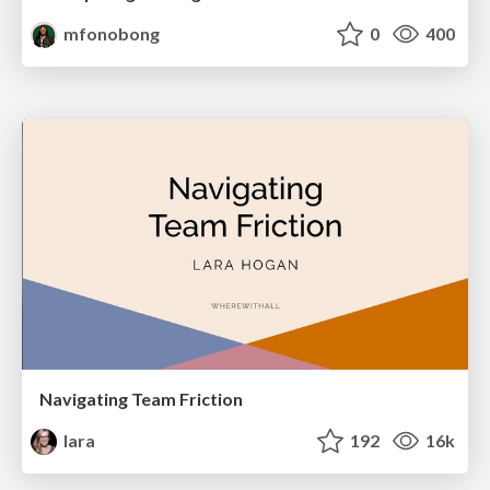
mfonobong
0
400
Navigating Team Friction
lara
192
16k