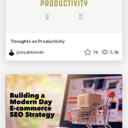
Thoughts on Productivity
jonyablonski
76
5.3k