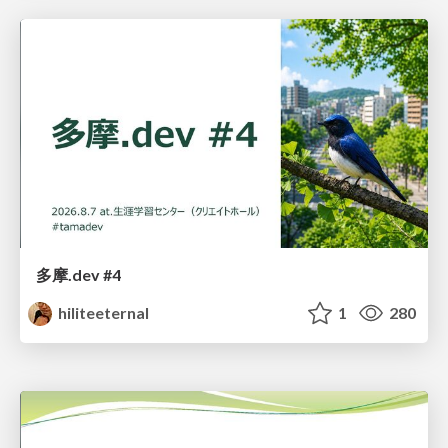
多摩.dev #4
hiliteeternal
1
280