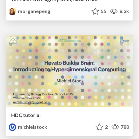
morganepeng
55
8.3k
HDC tutorial
michielstock
2
780