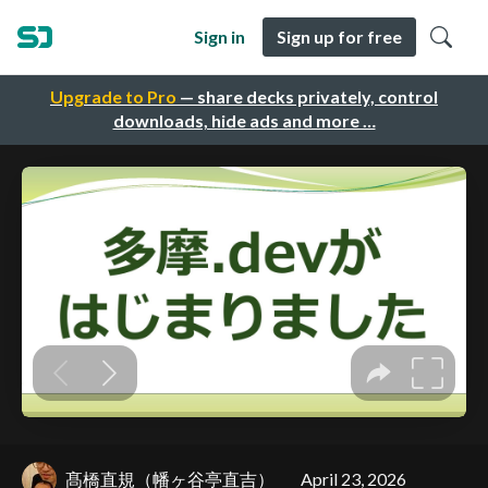
Sign in
Sign up for free
Upgrade to Pro
— share decks privately, control
downloads, hide ads and more …
髙橋直規（幡ヶ谷亭直吉）
April 23, 2026