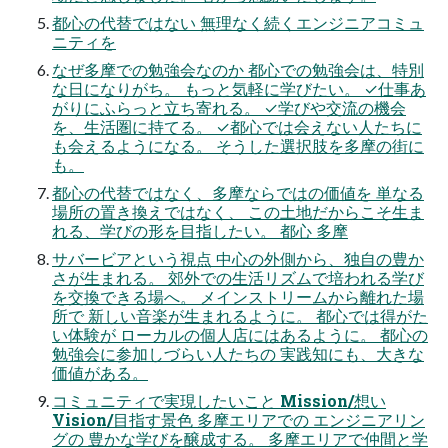
都心の代替ではない 無理なく続くエンジニアコミュ
ニティを
なぜ多摩での勉強会なのか 都心での勉強会は、特別
な日になりがち。 もっと気軽に学びたい。 ✓仕事あ
がりにふらっと立ち寄れる。 ✓学びや交流の機会
を、生活圏に持てる。 ✓都心では会えない人たちに
も会えるようになる。 そうした選択肢を多摩の街に
も。
都心の代替ではなく、多摩ならではの価値を 単なる
場所の置き換えではなく、 この土地だからこそ生ま
れる、学びの形を目指したい。 都心 多摩
サバービアという視点 中心の外側から、独自の豊か
さが生まれる。 郊外での生活リズムで培われる学び
を交換できる場へ。 メインストリームから離れた場
所で 新しい音楽が生まれるように。 都心では得がた
い体験が ローカルの個人店にはあるように。 都心の
勉強会に参加しづらい人たちの 実践知にも、大きな
価値がある。
コミュニティで実現したいこと Mission/想い
Vision/目指す景色 多摩エリアでの エンジニアリン
グの 豊かな学びを醸成する。 多摩エリアで仲間と学