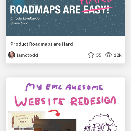
Product Roadmaps are Hard
iamctodd
55
12k