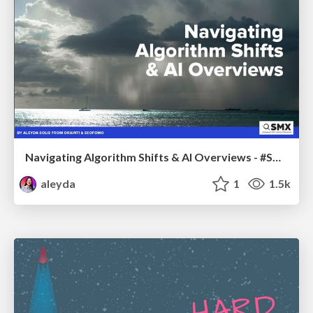
Navigating Algorithm Shifts & AI Overviews - #SMXNext
aleyda
1
1.5k