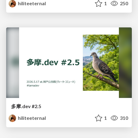
hiliteeternal
1
250
多摩.dev #2.5
hiliteeternal
1
310