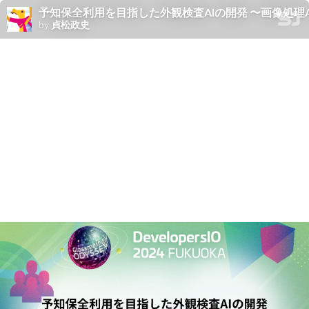
予知保全利用を目指した外観検査AIの開発 〜画像処理
by
貞松政史