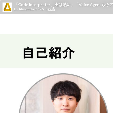
「Code Interpreter、実は熱い」「Voice Agentも
by
Almondoイベント担当