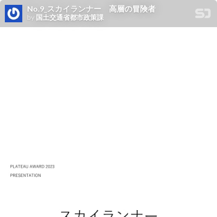
No.9_スカイランナー 高層の冒険者
by
国土交通省都市政策課