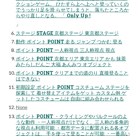
クションゲーム。 ひたすら上へ上へと登っていくの
でうっかり足を滑 らせてしまうと、落ちたところか
らやり直しとなる。 「 Only Up !
」
ステージ STAGE 京都ステージ 東京都ステージ
動作 ポイント POINT 走る ジャンプ つかむ 登る
ポイント POINT 一人称視点 三人称視点 視点
ポイント POINT 京都エリア 東京エリア かも 抹茶
みたらしだんご 大福 あんみつ オブジェクト
ポイント POINT クリアまでの道のり 直接登ること
はできない
初期設定 ポイント POINT コスチューム ステージを
探索して 着せ替えアイテムをゲット カスタム例 ゲ
ットしたコスチュームは 自由に組み合わせられる
None
ポイント POINT ・クライミングやパルクールのよ
うな動作 ・一人称視点だけでなく、三人称の多角的
な視点も利用可能 ・都市データに配置される各オブ
ジェクトは、 手を使って登ることが可能 ・一番高い