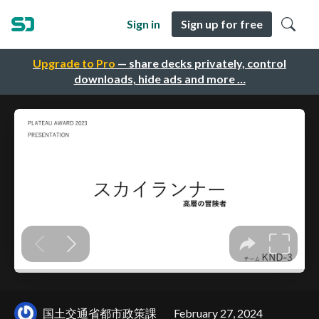
Sign in
Sign up for free
Upgrade to Pro
— share decks privately, control
downloads, hide ads and more …
国土交通省都市政策課
February 27, 2024