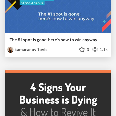
The #1 spot is gone: here's how to win anyway
tamaranovitovic
3
1.1k