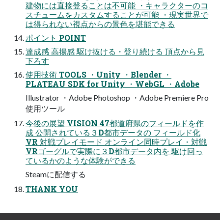
建物には直接登ることは不可能 ・キャラクターのコ
スチュームをカスタムすることが可能 ・現実世界で
は得られない視点からの景色を堪能できる
ポイント POINT
達成感 高揚感 駆け抜ける・登り続ける 頂点から見
下ろす
使用技術 TOOLS ・Unity ・Blender ・
PLATEAU SDK for Unity ・WebGL ・Adobe
Illustrator ・Adobe Photoshop ・Adobe Premiere Pro
使用ツール
今後の展望 VISION 47都道府県のフィールドを作
成 公開されている３D都市データの フィールド化
VR 対戦プレイモード オンライン同時プレイ・対戦
VRゴーグルで実際に３D都市データ内を 駆け回っ
ているかのような体験ができる
Steamに配信する
THANK YOU