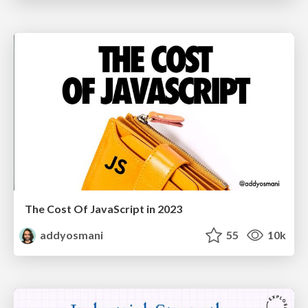
The Cost Of JavaScript in 2023
addyosmani
55
10k