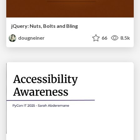
jQuery: Nuts, Bolts and Bling
dougneiner
66
8.5k