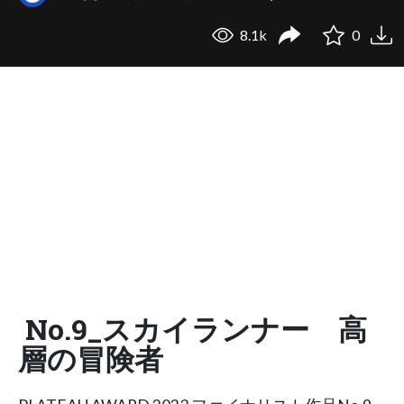
8.1k
0
No.9_スカイランナー 高
層の冒険者