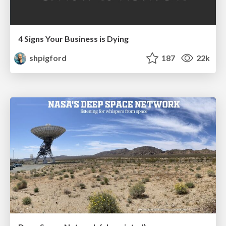
4 Signs Your Business is Dying
shpigford
187
22k