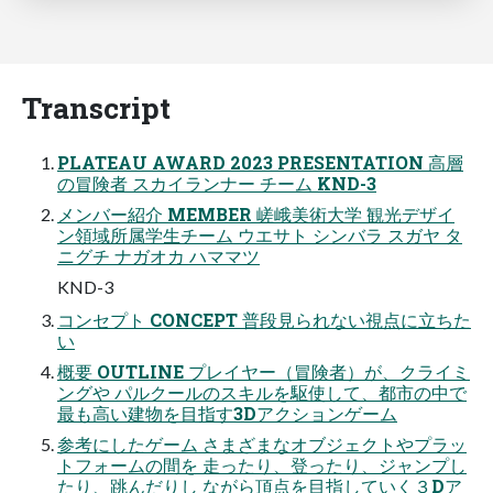
Transcript
PLATEAU AWARD 2023 PRESENTATION 高層
の冒険者 スカイランナー チーム KND-3
メンバー紹介 MEMBER 嵯峨美術大学 観光デザイ
ン領域所属学生チーム ウエサト シンバラ スガヤ タ
ニグチ ナガオカ ハママツ
KND-3
コンセプト CONCEPT 普段見られない視点に立ちた
い
概要 OUTLINE プレイヤー（冒険者）が、クライミ
ングや パルクールのスキルを駆使して、都市の中で
最も高い建物を目指す3Dアクションゲーム
参考にしたゲーム さまざまなオブジェクトやプラッ
トフォームの間を 走ったり、登ったり、ジャンプし
たり、跳んだりし ながら頂点を目指していく３Dア