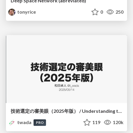
Deep Space Network (abreviated)
tonyrice
0
250
技術選定の審美眼（2025年版） / Understanding the Spiral of Technologies 2025 edition
twada
119
120k
PRO