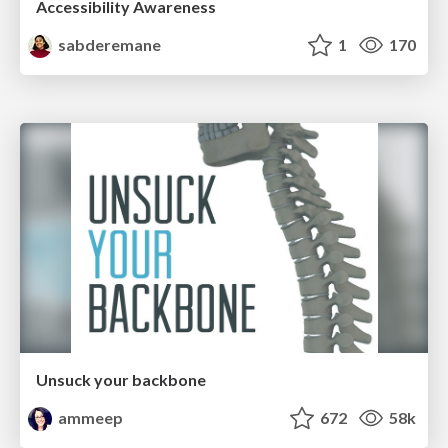
Accessibility Awareness
sabderemane
1
170
Unsuck your backbone
ammeep
672
58k