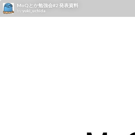
MoQとか勉強会#2 発表資料
by
yuki_uchida