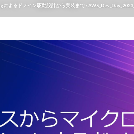
によるドメイン駆動設計から実装まで / AWS_Dev_Day_2023_