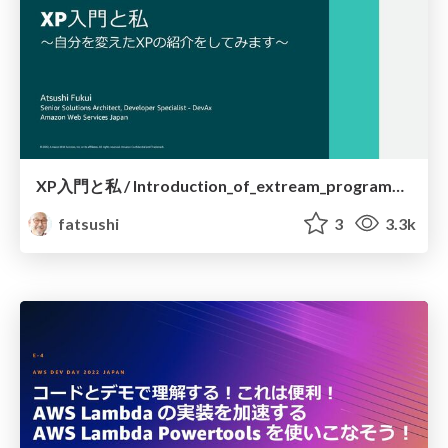
XP入門と私 / Introduction_of_extream_programming_and_I
fatsushi
3
3.3k