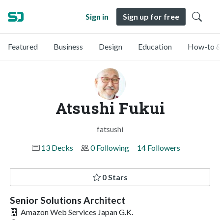
Sign in
Sign up for free
Featured
Business
Design
Education
How-to &
Atsushi Fukui
fatsushi
13 Decks
0 Following
14 Followers
0 Stars
Senior Solutions Architect
Amazon Web Services Japan G.K.