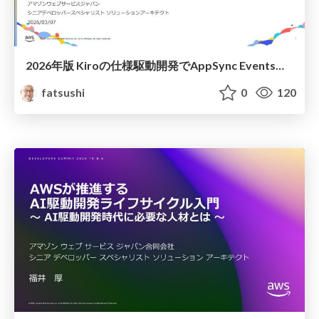
2026年版 Kiroの仕様駆動開発で AppSync Eventsアプリを作ってみた！ / 2026-JAWS-DAYS_SA-LT-AppSync-with-kiro-sdd
fatsushi
0
120