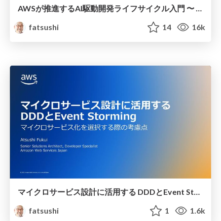
AWSが推進する AI駆動開発ライフサイクル入門 〜 AI駆動開発時代に必要な人材とは 〜 / introduction_to_aidlc_and_skills
fatsushi
14
16k
マイクロサービス設計に活⽤する DDDとEvent Storming / designing_microservices_with_DDD_and_EventStorming
fatsushi
1
1.6k