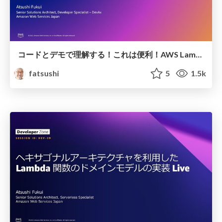
コードとデモで理解する！これは便利！ AWS Lambda の実装を加速する AWS Lambda Powertools を使いこなそう！ / Introducing AWS Lambda Powertools for Python on DevDay
fatsushi
5
1.5k