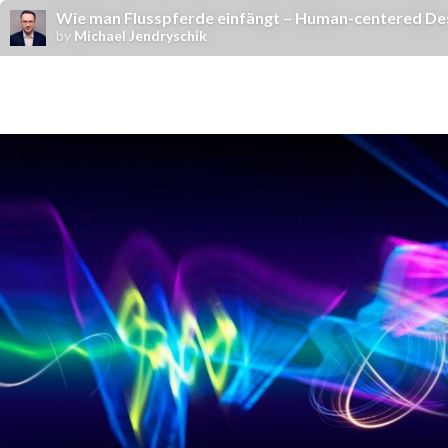
Wie man Flusspferde einfängt – Human-centered Desi
by
Michael Jendryschik