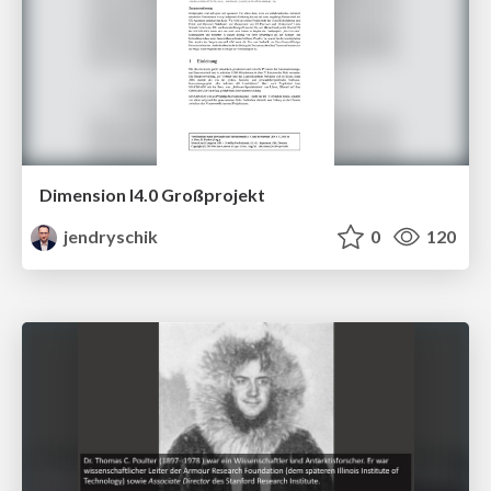
Dimension I4.0 Großprojekt
jendryschik
0
120