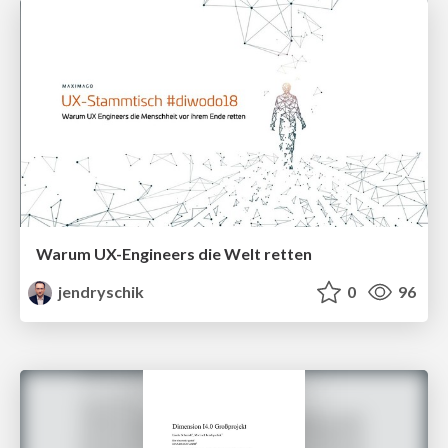
Warum UX-Engineers die Welt retten
jendryschik
0
96