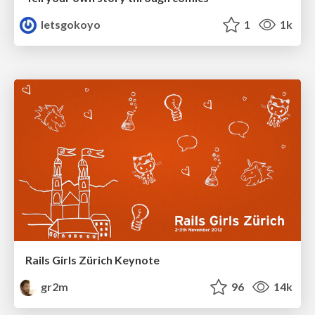
letsgokoyo
1
1k
Rails Girls Zürich Keynote
gr2m
96
14k