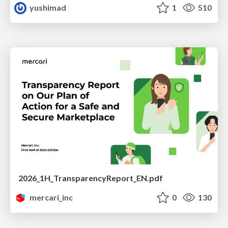
yushimad
1
510
2026_1H_TransparencyReport_EN.pdf
mercari_inc
0
130