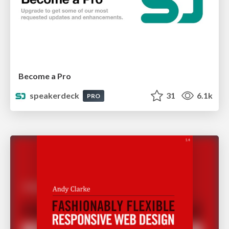
Become a Pro
speakerdeck
31
6.1k
PRO