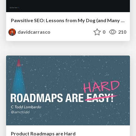
Pawsitive SEO: Lessons from My Dog (and Many Mistakes) on Thriving as a Consultant in the Age of AI
davidcarrasco
0
210
Product Roadmaps are Hard