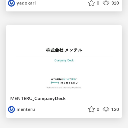
yadokari
0
310
MENTERU_CompanyDeck
menteru
0
120