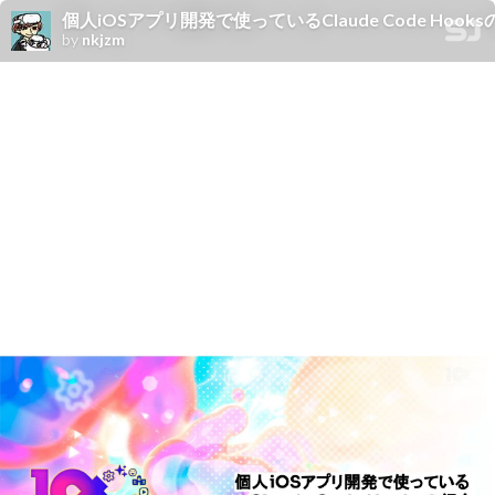
個人iOSアプリ開発で使っているClaude Code Hook
by
nkjzm