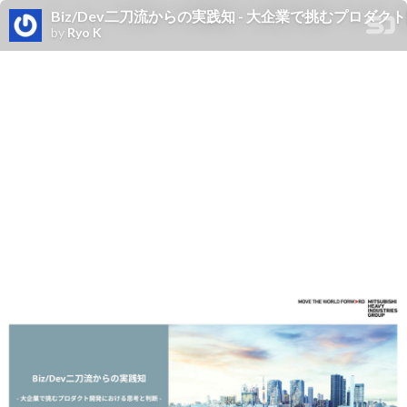
Biz/Dev二刀流からの実践知 - 大企業で挑むプロダク
by
Ryo K