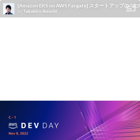
[Amazon EKS on AWS Fargate] スタートアップの 
by
Takahiro Ikeuchi