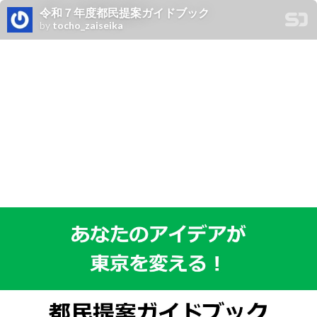
令和７年度都民提案ガイドブック
by
tocho_zaiseika