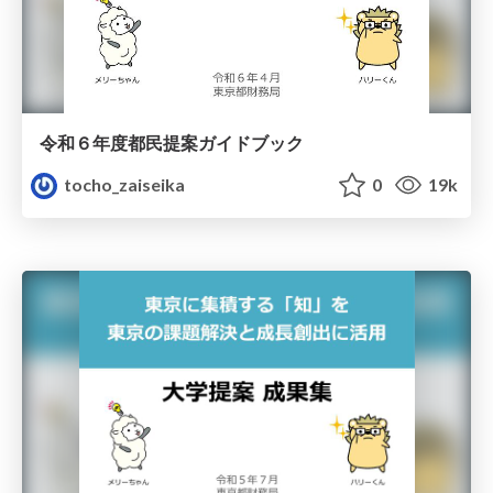
令和６年度都民提案ガイドブック
tocho_zaiseika
0
19k