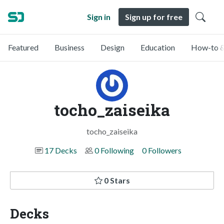
Sign in
Sign up for free
Featured
Business
Design
Education
How-to &
tocho_zaiseika
tocho_zaiseika
17 Decks
0 Following
0 Followers
0 Stars
Decks