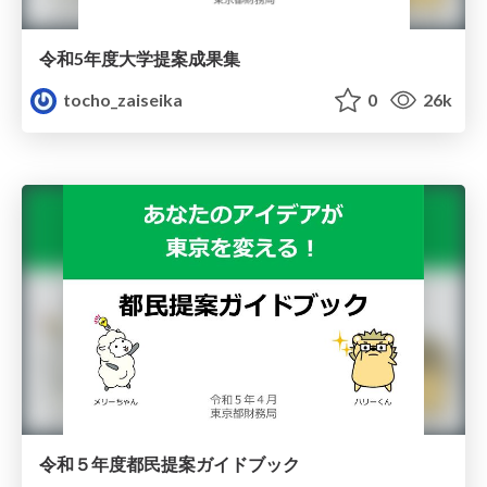
令和5年度大学提案成果集
tocho_zaiseika
0
26k
令和５年度都民提案ガイドブック