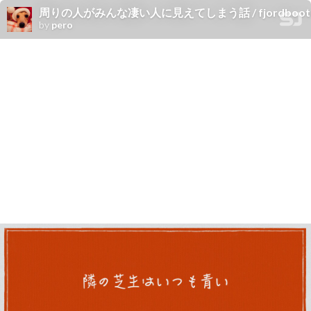
周りの人がみんな凄い人に見えてしまう話 / fjordboot
by
pero