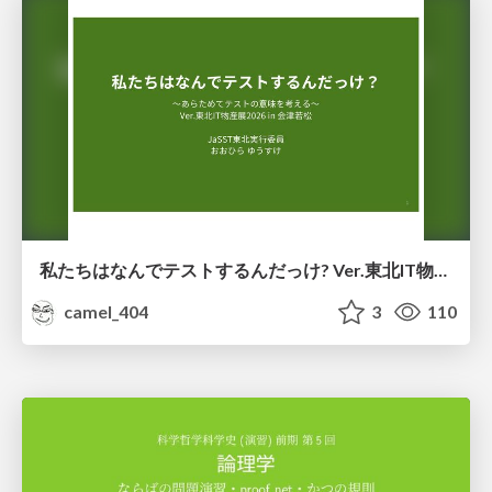
私たちはなんでテストするんだっけ? Ver.東北IT物産展2026 in 会津若松
camel_404
3
110