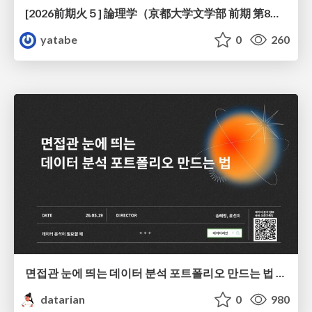
[2026前期火５] 論理学（京都大学文学部 前期 第8回）「正規化定理の証明」
yatabe
0
260
면접관 눈에 띄는 데이터 분석 포트폴리오 만드는 법 | 2026년 5월 세미나
datarian
0
980