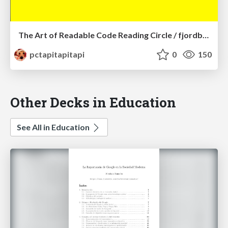
The Art of Readable Code Reading Circle / fjordbootcamp
pctapitapitapi
0
150
Other Decks in Education
See All in Education