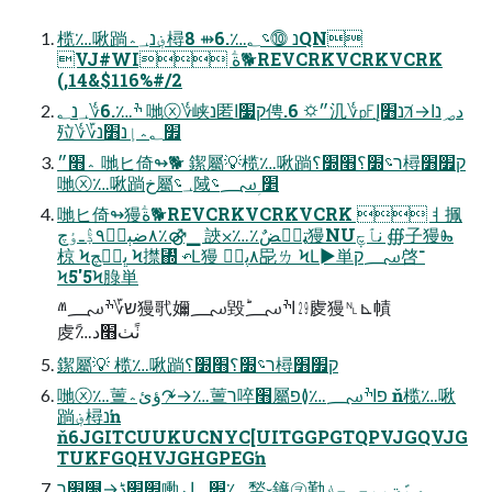
榄؊啾䠀؋נ؀؞樳נ ⓾؝؂؊.6⇻ 8QN
VJ#WI ؖة🐕REVCRKVCRKVCRK
(,14&$116%#/2
ׯ؊.6؇؀נ؂ 哋ⓧ؇峡נ匿ק׷ا俜.6 ⛭״㲹؇㎊د؃נا↛רנ׻إֻ
㱞؇؆׿؂؞إנ׻נ
؞׫״ 哋ヒ倚↬🐕 䥛屬💡榄؊啾䠀ר؝׽؟׫׽؟樳ק׿׻
哋ⓧ؊啾䠀خ屬؀؝䧕׵ ؚ؄؝
哋ヒ倚↬獌ؖة🐕REVCRKVCRKVCRK ㅕ㧩
٨ضٻپٜ٩ڋٛـٶچ٪⚣▁ 䛟⨉؊٪ټقٙضٌ獌NUنٱچٜ ∰⼦獌Ⰸ
椋 Ϟڀچٜچ Ϟ㩒↍ ↶Ⅼ獌 ٨پڋٛ巼ㄌ ϞⅬ►単؄ק啓־
Ϟ5'5Ϟ䐂単
ⱞש؆ׯ؄獌㢦嬭؄毀ؕاׯ؄ ㏼䖍獌␤⊾幘
䖍؊ًٺًٺ׫د
䥛屬💡 榄؊啾䠀ר؝׽؟׫׽؟樳ק׿׻
哋ⓧ؊䕊ؤئ؞↷↛؊䕊ר啐׫屬פاׯ؄؊≬פ ň榄؊啾
䠀؋樳נŉ
ň6JGITCUUKUCNYC[UITGGPGTQPVJGQVJG
TUKFGQHVJGHGPEGŉ
׵׮ڋ↛׻׽ר㗢׿؂ا؞؊ 㡑⹇䥥㋾勤ؠڀًؾپيچـچك