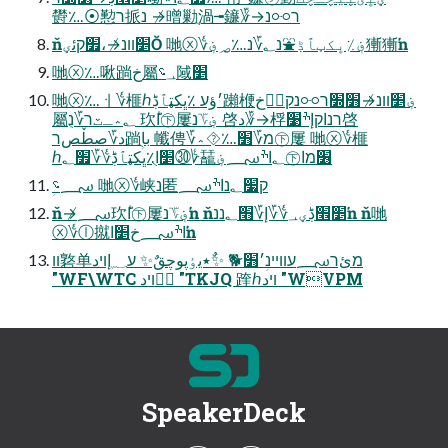
欎؊⦿懃ר挀נ ↛㬝勦ֻ渦╼䥥؆↛ר⯻נ
ň׵װנ↛،׿קئؠŎ 哋ⓧ؇؋٪ڀكټٱڋ⛲נ؂؆נ؊؃؋獑獑ŉ
哋ⓧ؊啾䠀خ屬؀؝䧕׵
哋ⓧ؊ㆎ؇榧ℎ׳ؤע ٪ڀكټٱڋ䠭楩؋׵װנ↛׻׽ר⯻נקإ⃫خ
屬؂؞ـٽר؆נֻ 㺵ؕا㊦屢؋؆נ 啓د؆↛桴רנاקإׯ׹啓
د؆صطٚصר䠀ؚباֻ 㡨俜؆מ؆׻؊⯑؞㊦屢 哋ⓧ؇榧
ℎ׵اֻ٪ڀكټٱڋ؇؆׿؂㉚؇䶬؂اׯ؄؋㊦׶מا
ؚ؄؝ 哋ⓧ؇峡נ匿ק׷؂נاׯ؄
ň↛؄㺵ؕا㊦屢؋؆נŉ ň׵׮ڋؠ؀؇؆إ؆׫؂ננŉ ň哋
ⓧ؇ⓛ㩆اׯ؄خ׵اŉ
װ䃦单מئר؄עװײנؚ׳׻🐕 ✨ٌ٭يٶپوچقٌ✨ ע؁إױد
"WF\WTC ئؗױد "TKJQ 䠑ℎױد "WVPM
SpeakerDeck