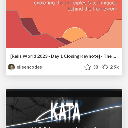
[Rails World 2023 - Day 1 Closing Keynote] - The Magic of Rails
eileencodes
38
2.9k