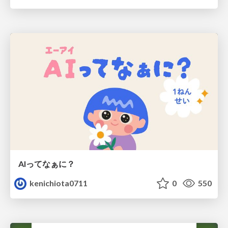
AIってなぁに？
kenichiota0711
0
550