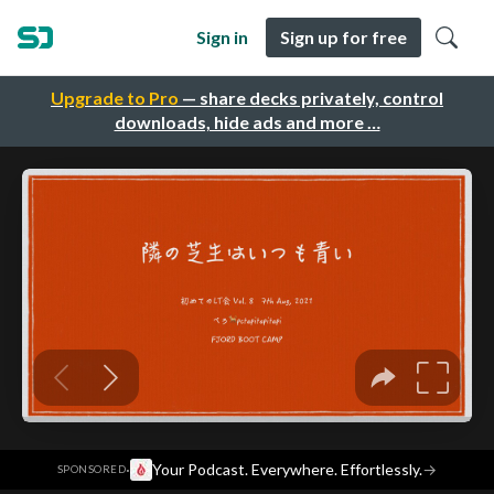
Sign in
Sign up for free
Upgrade to Pro
— share decks privately, control
downloads, hide ads and more …
·
Your Podcast. Everywhere. Effortlessly.
→
SPONSORED