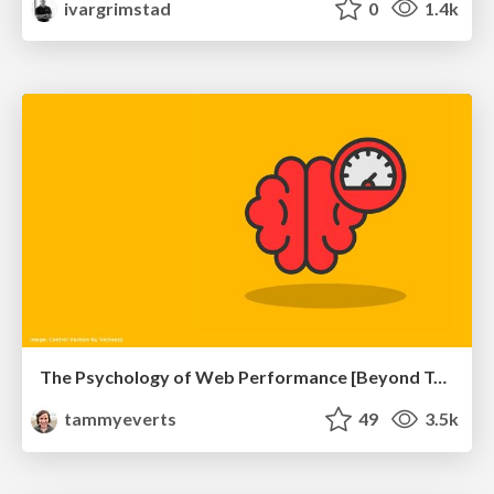
ivargrimstad
0
1.4k
The Psychology of Web Performance [Beyond Tellerrand 2023]
tammyeverts
49
3.5k