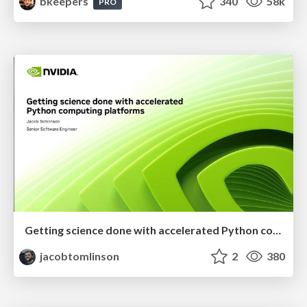
bkeepers
340
58k
PRO
Getting science done with accelerated Python computing platforms
jacobtomlinson
2
380