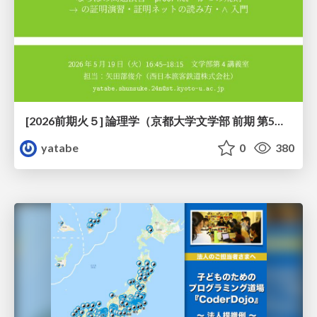
[2026前期火５] 論理学（京都大学文学部 前期 第5回）「 ならばの問題演習・proof net・かつの規則」
yatabe
0
380