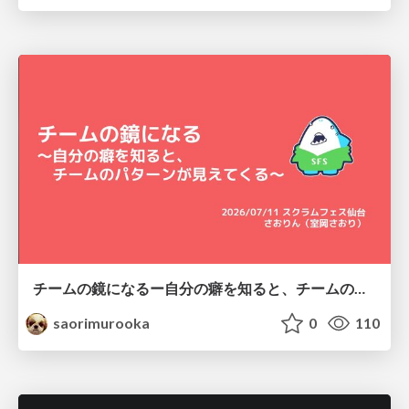
チームの鏡になるー自分の癖を知ると、チームのパターンが見えてくる@スクフェス仙台
saorimurooka
0
110