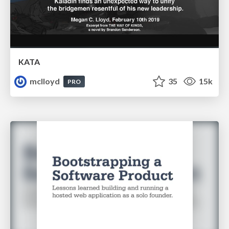
KATA
mclloyd
35
15k
PRO