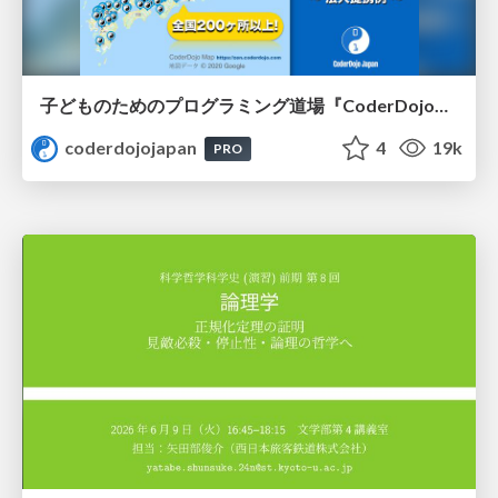
子どものためのプログラミング道場『CoderDojo』〜法人提携例〜 / Partnership with CoderDojo Japan
coderdojojapan
4
19k
PRO