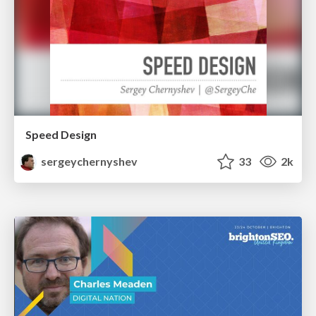
Speed Design
sergeychernyshev
33
2k