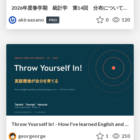
2026年度春学期 統計学 第14回 分布についての仮説を検証する ― 仮説検定（１） (2026. 7. 2)
akiraasano
0
120
PRO
Throw Yourself In! - How I've learned English and What I'm Facing
georgeorge
1
210