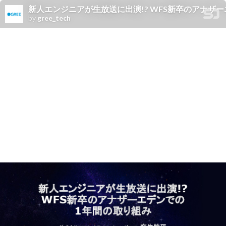
新人エンジニアが生放送に出演!? WFS新卒のアナザ
by
gree_tech