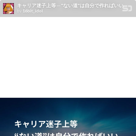
キャリア迷子上等 ─ "ない道"は自分で作ればいい
by
16bit_idol