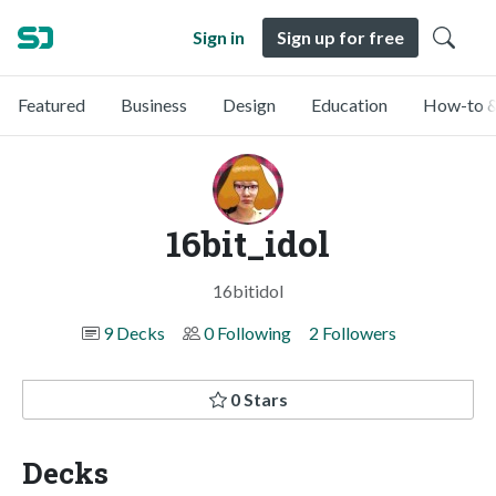
Sign in
Sign up for free
Featured
Business
Design
Education
How-to &
16bit_idol
16bitidol
9 Decks
0 Following
2 Followers
0 Stars
Decks