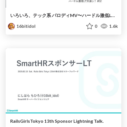
いろいろ、テック系 パロディMV〜ハードル激低LT大会ッ！ #02〜
16bitidol
0
1.6k
RailsGirlsTokyo 13th Sponsor Lightning Talk.