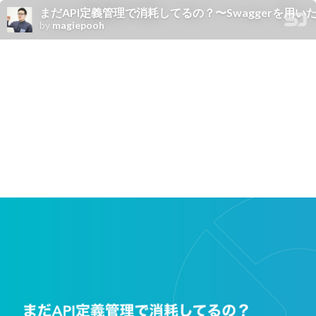
まだAPI定義管理で消耗してるの？〜Swaggerを用
by
magiepooh