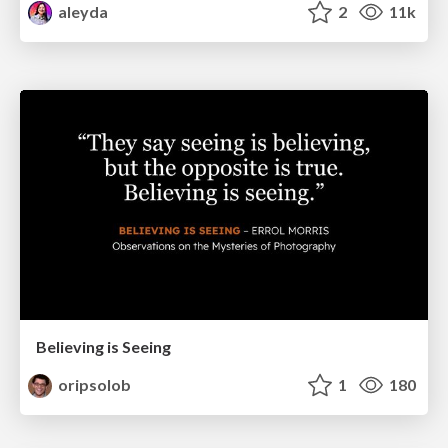
aleyda
2
11k
Believing is Seeing
oripsolob
1
180