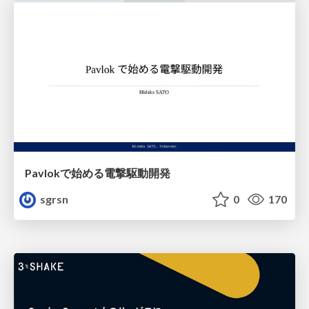
Pavlokで始める電撃駆動開発
sgrsn
0
170