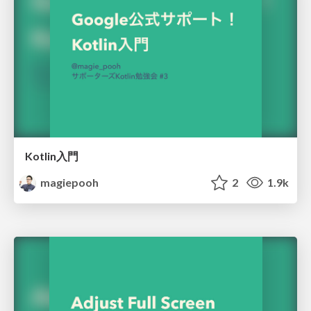
Kotlin入門
magiepooh
2
1.9k