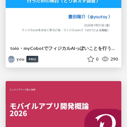
toio・myCobotでフィジカルAIっぽいことを行うための検討（とりあえず調査） / フィジカルAI LT（IoTLTによる開催）
you
0
290
PRO