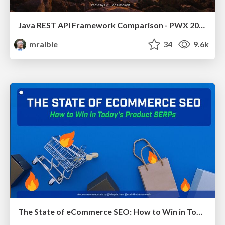
Java REST API Framework Comparison - PWX 2021
mraible
34
9.6k
The State of eCommerce SEO: How to Win in Today's Products SERPs - #SEOweek