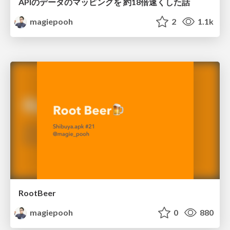
APIのデータのマッピングを 約18倍速くした話
magiepooh
2
1.1k
RootBeer
magiepooh
0
880