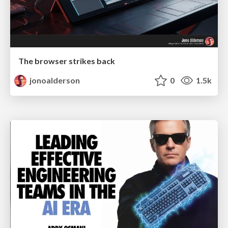
The browser strikes back
jonoalderson
0
1.5k