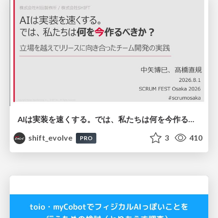
AIは実装を速くする。では、私たちは何を今作るべきか？－立場を越えてリリースに向き合ったチーム開発の実践 / 20260801 Hiromi Nakaya and Naoki Takahashi
shift_evolve
3
410
PRO