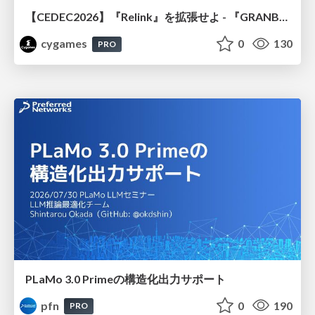
【CEDEC2026】『Relink』を拡張せよ - 『GRANBLUE FANTASY: Relink - Endless Ragnarok』の開発速度と品質を守るCI運用
cygames
0
130
PRO
PLaMo 3.0 Primeの構造化出力サポート
pfn
0
190
PRO