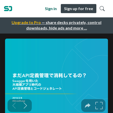
Sign in
Sign up for free
Upgrade to Pro
— share decks privately, control
downloads, hide ads and more …