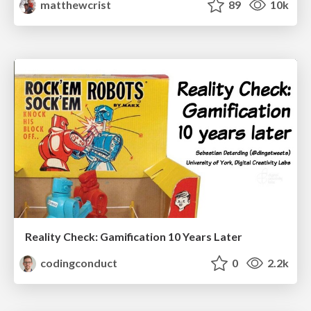
matthewcrist
89
10k
Reality Check: Gamification 10 Years Later
codingconduct
0
2.2k