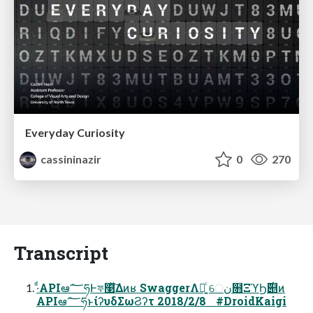
Everyday Curiosity
cassininazir
0
270
Transcript
·ͩAPIఆٛ؅ཧͰফ໣ͯ͠Δͷʁ SwaggerΛ༻͍ͨ େن໛ΞϓϦ࣌୅ͷ
APIఆٛ؅ཧͱίʔυδΣωϨʔτ 2018/2/8 #DroidKaigi