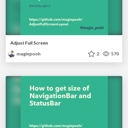
Adjust Full Screen
magiepooh
2
570