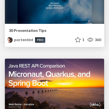
30 Presentation Tips
portentint
1
360
PRO