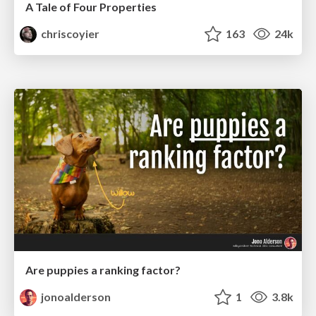
A Tale of Four Properties
chriscoyier
163
24k
Are puppies a ranking factor?
jonoalderson
1
3.8k