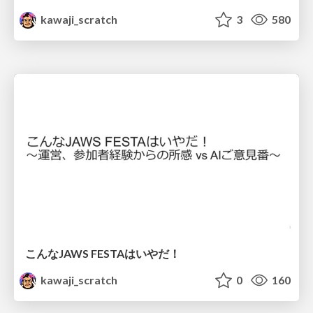
kawaji_scratch
3
580
こんなJAWS FESTAはいやだ！
kawaji_scratch
0
160