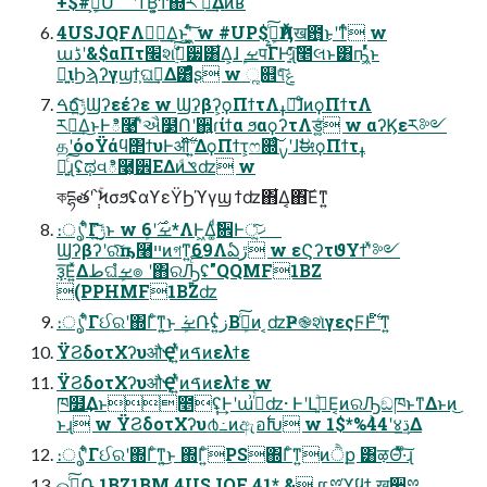
+$#ܾࡁ͕ՄೳʹͳͬͨΒ͍͕͠Ͳ͏΍ͬͯར ༻͢Δͷʁ
4USJQFΛಋೖ͢Δ͜ͱʹ͖͔͚ͨͬ͠ w #UP$ܾࡁ͕͍ͨ͠Ҋ݅Λख఻͏͜ͱʹͳͬͨ w
աڈʹ&$αΠτ׬શࣗ࡞࣮ͨ͠੷͸͋Δ͕ɺܾ ࡁपΓͰָ͍ͨ͠ɻ̍̌೥લͱ͸ҧ͖ͬͯͬͱ
ྑ͍ιϦϡʔγϣϯ͕ଘࡏ͢Δ͸ͣͩʂ w ૣ଎୳ͯ͠ݟͨ
ࠓճ࣮ݱ͍ͨ͠Ϣʔεέʔε w Ϣʔβʔ͕ϙΠϯτΛߪೖ͠ɺͦͷϙΠϯτΛ
ར༻͢Δ͜ͱͰి࿩ʹͯઐ໳Ոʹ઎͍ɾίϯα ϧαϙʔτΛड͚͍ͨ w αʔϏεར༻
தʹόοΫάϥ΢ϯυͰॴ࣋ͯ͠ ͍ΔϙΠϯτ͕ෆ଍ͨ͠ࡍʹɺࣗಈϙΠϯτߪ
ೖ͍ͨ͠ɻʢಥવి࿩͕੾ΕΔͷݏͩʣ w
কདྷతʹֹ݄՝ۚϞσϧʢαϒεΫϦϓγϣ ϯʣ΋͋Δ͔΋͠Εͳ͍
։ൃʹ͋ͨΓ࣮ݱ͍ͨ͜͠ͱ w ܾࡁ࣌ʹ6*ΛͰ͖Δ͚ͩࣗ਎Ͱ੍ޚ͍ͨ͠
Ϣʔβʔʹରͯ͠ҧ࿨ײͷগͳ͍69Λఏڙ w εϚʔτϑΥϯʹͯ༻
ҙ͞Ε͍ͯΔطଘܾࡁํ๏ ʹ΋ରԠ͍ͨ͠ʢ"QQMF1BZ
(PPHMF1BZʣ
։ൃʹ͋ͨΓઈରʹ΍Γͨ͘ͳ͍͜ͱ ܾࡁ݁Ռʢ͍ͭزΒܾࡁͨ͠ͷ ͔ʣҎ֎શͯγεςϜͰ࣋ͪͨ͘ ͳ͍
ΫϨδοτΧʔυऔҾʹ͍ͭͯͷࠃͷελϯε
ΫϨδοτΧʔυऔҾʹ͍ͭͯͷࠃͷελϯε w
ཁ໿͢Δͱ೥݄ʢ͢Ͱʹա͗ڈͬͨʣ· ͰʹԼه͍ͣΕ͔ͷରԠ͕ඞཁͱͳΔͱͷ͜
ͱɻ w ΫϨδοτΧʔυ൪߸ͷඇอ࣋Խ w 1$*%44ʹ४ڌ͢Δ
։ൃʹ͋ͨΓઈରʹ΍Γͨ͘ͳ͍͜ͱ ΍Γ͍ͨPS΍Γͨ͘ͳ͍ͷੈք ͸ऴΘͬͯ·ͨ͠ɻ
ௐࠪͨ݁͠Ռ 1BZ1BM 4USJQF 41*,& ແྉϓϥϯ ख਺ྉ