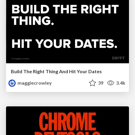
Build The Right Thing And Hit Your Dates
maggiecrowley
39
3.4k