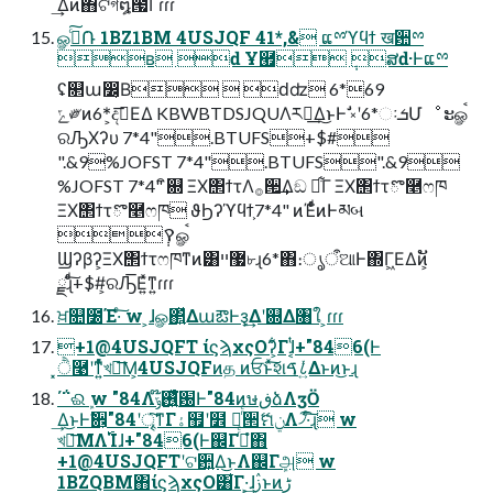
͢Δͷ΋ଟগ໘౗ͩͬͨΓɾɾɾ
ௐࠪͨ݁͠Ռ 1BZ1BM 4USJQF 41*,& ແྉϓϥϯ ख਺ྉ
ʙ ԁ Ұ཯ ݄ສԁ·Ͱແྉ
ʢ௒ա෼͔Β  ԁʣ 6*69
ݻ༗ͷ6*͕දࣔ͞ΕΔ KBWBTDSJQUΛར༻͢Δ͜ͱͰࣗ ༝ʹ6*ઃܭՄೳ ະௐࠪ
ରԠΧʔυ 7*4".BTUFS+$#
".&9%JOFST 7*4".BTUFS".&9
%JOFST 7*4" ิ଍ ΞΧ΢ϯτΛ࡞੒͢Δඞ ཁ͋Γ ΞΧ΢ϯτొ࿥ෆཁ
ΞΧ΢ϯτొ࿥ෆཁ ϑϦʔϓϥϯ͕7*4" ͷΈͩͬͨͷͰམબ
݄ࠒௐࠪ
Ϣʔβʔ͕ΞΧ΢ϯτෆཁͳͷ͸޷ײ৮ɻ6*΋։ൃऀଆͰ΍Γ͖ΕΔͷ͕ັ
ྗɻͨͩ͠+$#͕ରԠ͞Ε͍ͯͳ͍ɾɾɾ
ਖ਼௚೰Έ·ͨ͠ w ͕ɺௐ΂͍ͯΔաఔͰܾҙ͢Δʹ଍Δ৘ใ ͕ɾɾɾ
+1@4USJQFT ίϛϡχςΟʔ͕͋Γɺ͔ͭ+"846(Ͱ
͓ੈ࿩ʹͳ͍ͬͯͨখౡ͞Μ͕4USJQFͷத ͷਓͱͯ͠શࠃ८͍ͬͯΔͱͷ͜ͱɻ
΄΅ଈܾ w "84Λ࢖໊͍ͨͯ͘ݹ԰Ͱ"84ͷษڧձΛӡӦ
͢Δ͜ͱͰࣗ਎͕"84ʹৄ͘͠ͳΓۀ຿ʹ໾ ཱͬͨ੒ޭମݧΛ৴͡·ͨ͠ɻ w
খౡ͞ΜΛ࢝Ίɺ+"846(Ͱ஌Γ߹ͬͨํ΋
+1@4USJQFTʹଟ਺͍Δ͜ͱΛ஌Γܾஅ w
1BZQBM΋ίϛϡχςΟ͸͋Γ·͕͢ɺࢲͱͷڑ