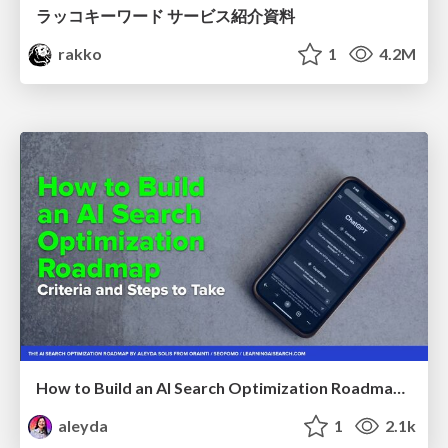
ラッコキーワード サービス紹介資料
rakko
1
4.2M
How to Build an AI Search Optimization Roadmap - Criteria and Steps to Take #SEOIRL
aleyda
1
2.1k