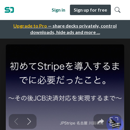
Sign in
Sign up for free
Upgrade to Pro
— share decks privately, control
downloads, hide ads and more …