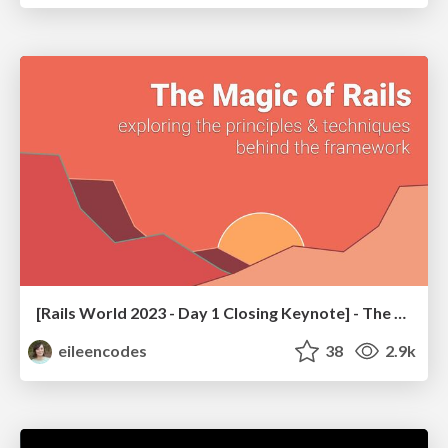
[Rails World 2023 - Day 1 Closing Keynote] - The Magic of Rails
eileencodes
38
2.9k