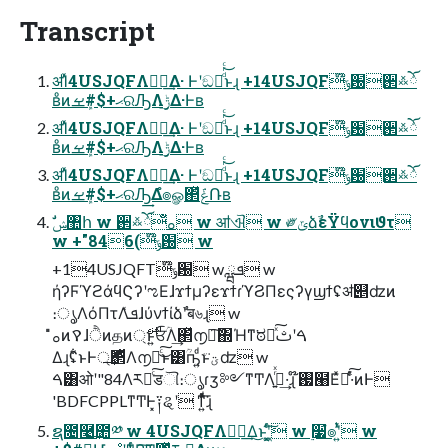
Transcript
ॳΊͯ4USJQFΛಋೖ͢Δ· Ͱʹඞཁͩͬͨ͜ͱɻ +14USJQF໊ݹ԰઒࿏ོٛ
ʙͦͷޙ+$#ܾࡁରԠΛ࣮ݱ͢Δ·Ͱʙ
ॳΊͯ4USJQFΛಋೖ͢Δ· Ͱʹඞཁͩͬͨ͜ͱɻ +14USJQF໊ݹ԰઒࿏ོٛ
ʙͦͷޙ+$#ܾࡁରԠΛ࣮ݱ͢Δ·Ͱʙ
ॳΊͯ4USJQFΛಋೖ͢Δ· Ͱʹඞཁͩͬͨ͜ͱɻ +14USJQF໊ݹ԰઒࿏ོٛ
ʙͦͷޙ+$#ܾࡁରԠ͢Δํ๏ௐ΂ͯݟͨ݁Ռʙ
w +"846(໊ݹ԰ w
+14USJQFT໊ݹ԰ w ܦྺ w
ήʔϜϓϩάϥϚʔʹಌΕɺϫϯμʔεϫϯɾϓϨΠεςʔγϣϯʢॳ୅ʣͷ
։ൃΛόΠτΛܦͯɺύνϯίձࣾʹब৬ɻ w
Δɻʢ͋ͱͰ্࢘͢΂ͯΛ൱ఆͨ͜͠ͱ͸ؒҧ͍ͩͱؾͮ͘ʣ w
ࠓ͸ओʹ"84Λར༻ͨ͠डୗ։ൃɾӡ༻ͳͲΛߦ͍ͬͯ·͢ɻ ໊ࢗ๨Εͯདྷͯ͠·ͬͨͷͰ
'BDFCPPLͳͲͰ͓༑ୡʹ ͳ͍ͬͯͩ͘͞ɻ
ຊ೔࿩͢಺༰ w 4USJQFΛಋೖ͢Δ͜ͱʹ͖͔͚ͨͬ͠ w ࣮૷ํ๏ʹ͍ͭͯ w