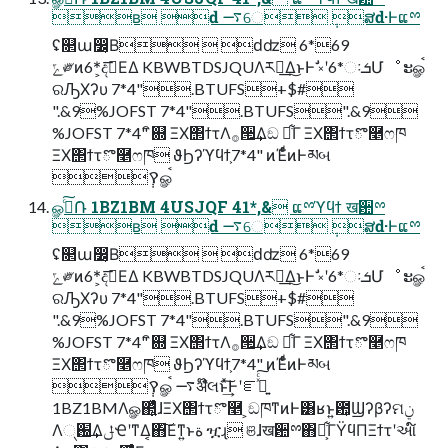
ʙ ԁ ࠷େ ݄ສԁ·Ͱແྉ
ʢ௒ա෼͔Β  ԁʣ 6*69
ݻ༗ͷ6*͕දࣔ͞ΕΔ KBWBTDSJQUΛར༻͢Δ͜ͱͰࣗ ༝ʹ6*ઃܭՄೳ ະௐࠪ
ରԠΧʔυ 7*4".BTUFS+$#
".&9%JOFST 7*4".BTUFS".&9
%JOFST 7*4" ิ଍ ΞΧ΢ϯτΛ࡞੒͢Δඞ ཁ͋Γ ΞΧ΢ϯτొ࿥ෆཁ
ΞΧ΢ϯτొ࿥ෆཁ ϑϦʔϓϥϯ͕7*4" ͷΈͩͬͨͷͰམબ
݄ࠒௐࠪ
ௐࠪͨ݁͠Ռ 1BZ1BM 4USJQF 41*,& ແྉϓϥϯ ख਺ྉ
ʙ ԁ ࠷େ ݄ສԁ·Ͱແྉ
ʢ௒ա෼͔Β  ԁʣ 6*69
ݻ༗ͷ6*͕දࣔ͞ΕΔ KBWBTDSJQUΛར༻͢Δ͜ͱͰࣗ ༝ʹ6*ઃܭՄೳ ະௐࠪ
ରԠΧʔυ 7*4".BTUFS+$#
".&9%JOFST 7*4".BTUFS".&9
%JOFST 7*4" ิ଍ ΞΧ΢ϯτΛ࡞੒͢Δඞ ཁ͋Γ ΞΧ΢ϯτొ࿥ෆཁ
ΞΧ΢ϯτొ࿥ෆཁ ϑϦʔϓϥϯ͕7*4" ͷΈͩͬͨͷͰམબ
݄ࠒௐࠪ ࠷ॳ໊લͱͯ͢͠Ͱʹೝ͍ࣝͯͨ͠
1BZ1BMΛௐ΂͍͕ͯͨɺΞΧ΢ϯτొ࿥ ͕ඞཁͳͷͰ͸ʁͱ͍͏఺͕Ϣʔβʔମݧ
Λ્֐͢ΔݪҼʹͳΔ͔΋͠Εͳ͍ͱة ዧɻ ଞɺख਺ྉ΋෯͕͋ΓΫϥΠΞϯτʹઆ໌