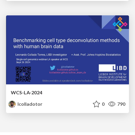
WCS-LA-2024
lcolladotor
0
790