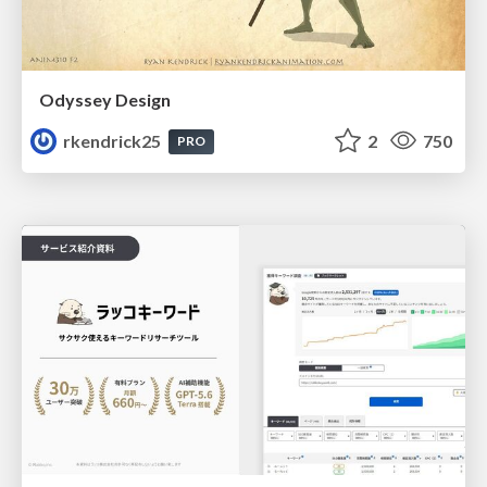
Odyssey Design
rkendrick25
2
750
PRO