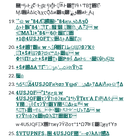
཭ײ͕ཧ༝Ͱ͢ɻʢͨ·ͨ·Ͱ͢ʣ ཧ٧Ί͚ͩͰܾఆͨ͠༁Ͱ͸ͳ͍ͨΊࢀߟʹͳΒͳ͍͔΋͠Ε·ͤ
Μ͕ɺ੎͍ͷ͋ΔίϛϡχςΟ͕͋Δͷ͸ຊ౰ʹྗڧ͍΋ͷͰ͢ Αɻ
΄΅ଈܾ w "84Λ࢖໊͍ͨͯ͘ݹ԰Ͱ"84ͷษڧձΛӡӦ
͢Δ͜ͱͰࣗ਎͕"84ʹৄ͘͠ͳΓۀ຿ʹ໾ ཱͬͨ੒ޭମݧΛ৴͡·ͨ͠ɻ w
খౡ͞ΜΛ࢝Ίɺ+"846(Ͱ஌Γ߹ͬͨํ΋
+1@4USJQFTʹଟ਺͍Δ͜ͱΛ஌Γܾஅ
+$#࢖͑ͳ͍݅͸ʁ w ৽نҊ݅ͩͬͨ͜ͱ΋͋ΓɺطଘϢʔβʔҠߦ
͕ແ͍ͨΊ+$#Ϣʔβʔ͕ಥવࠔΔ͜ͱ͸ແ͍ w
ΦϯϥΠϯܾࡁͰ+$#࢖͑ͳ͍͜ͱ͸Ҏ֎ͱ͋ ΔͷͰେৎ෉ʢΰϦԡ͠ʣ
+$#࢖͑ΔΑ͏ʹͳΓ·ͨ͠ ։ൃதʹݒ೦ࣄ߲શΫϦΞ
࣮૷ฤ
ࠓճར༻͍ͯ͠Δ4USJQFͷϞσϧ Ұൠతʹઃܭ͢Δͱ͜͏ͳΔΑͶͬͯܗͱରʹͳ͍ͬͯΔ
4USJQF"1*ͷجຊ w
4USJQF͸τʔΫϯɾϕʔεͷ"1*ϦΫΤετʹΑ ΓॲཧΛߦ͏ɻ w
Ұ౓ൃߦ͞ΕͨτʔΫϯ͸Ұ౓ར༻͢Δͱແޮ w
ར༻͠ͳ͘ͱ΋࠷େ෼Ͱར༻ෆՄͱͳΔ w
τʔΫϯɾϕʔε͸ηΩϡΞͳ࢓૊Έ
w 4USJQFΞΧ΢ϯτͷγʔΫϨοτ"1*Ωʔ͑͞क Ε͹ྑ͍ͷ͕γϯϓϧ
$VTUPNFS࡞੒ 4USJQF಺ʹސ٬σʔλΛੜ੒ͤ͞Δ