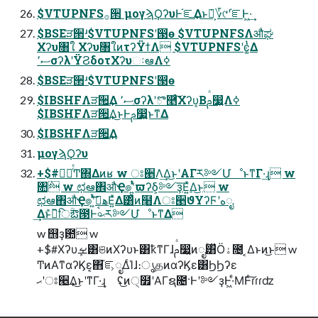
$VTUPNFS࡞੒ μογϡϘʔυͰ֬ೝ͢Δͱ݁Ռ͕؆୯ʹ֬ೝͰ͖·͢
$BSEੜ੒ʴ$VTUPNFSʹ൓ө $VTUPNFSΛऔಘ
Χʔυ৘ใ Χʔυ৘ใͷτʔΫϯΛ $VTUPNFSʹ݁ͼ͚ͭΔ
ސ٬σʔλʹΫϨδοτΧʔυઃఆΛߦ͏
$BSEੜ੒ʴ$VTUPNFSʹ൓ө
$IBSHFΛੜ੒͢Δ ސ٬σʔλʹొ࿥ͨ͠Χʔυ͔Βࢧ෷͍Λߦ͏
$IBSHFΛੜ੒͢Δ͜ͱͰࢧ෷͍ͱͳΔ
$IBSHFΛੜ੒͢Δ
μογϡϘʔυ
+$#ಋೖͬͯͲ͏΍Δͷʁ w ਃ੥Λ͢Δ͜ͱʹΑΓར༻ՄೳͱͳΓ·͢ɻ w
৚݅ w ಛఆ঎औҾ๏ʹ͍ͭͯϖʔδ͕༻ҙ͞Ε͍ͯΔ͜ͱ w
ಛఆ঎औҾ๏ʹ͍ͭͯهࡌ͞Ε͍ͯΔ͸ͣͷ߲໨Λਃ੥ϑΥʔϜʹهೖ
͢Δͱ̎̏िؒఔ౓Ͱ৹ࠪޙར༻ՄೳͱͳΔ
w ஫ҙ఺ w
+$#Χʔυܾࡁ͸ଞͷΧʔυͱ͸ҟͳΓɺࢧ෷͍ͷೖۚ͸̏̌Ӧۀ೔͔ ͔Δͱͷ͜ͱ w
ͲͷΑ͏ͳαʔϏε͔΋֬ೝ͕ೖΔͨΊɺ։ൃதͷαʔϏε͸ϦϦʔε
ޙʹਃ੥͢Δ͜ͱʹͳΓ·͢ɻ ʢ͜ͷ੍໿ʹΑΓຊ೔·Ͱʹ༻ҙͰ͖·ͤΜͰͨ͠ɾɾɾʣ