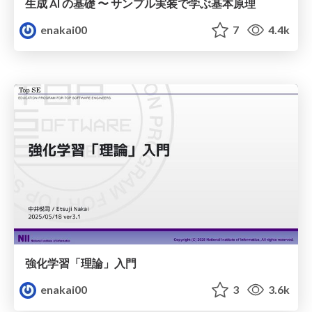
生成 AI の基礎 〜 サンプル実装で学ぶ基本原理
enakai00
7
4.4k
強化学習「理論」入門
enakai00
3
3.6k