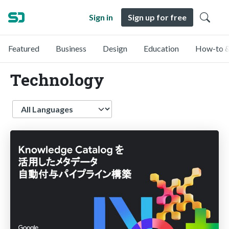
Sign in
Sign up for free
Featured
Business
Design
Education
How-to &
Technology
Language