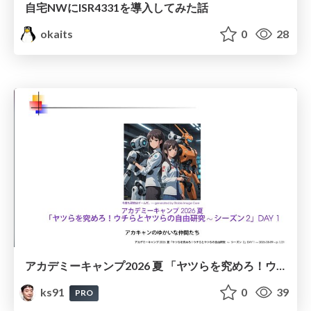
自宅NWにISR4331を導入してみた話
okaits
0
28
アカデミーキャンプ2026 夏 「ヤツらを究めろ！ウチらとヤツらの自由研究∼ シーズン2」DAY 1 / Academy Camp 2026 Summer: Master Them! Our Independent Research Project with Them—Season 2 DAY1
ks91
0
39
PRO