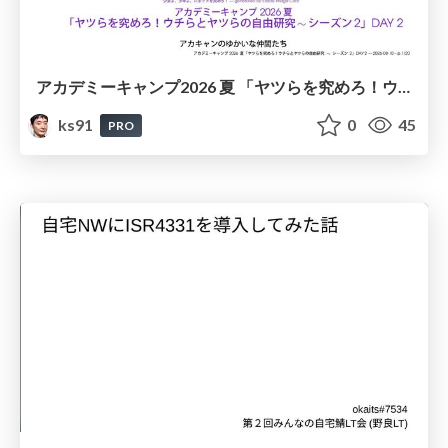
アカデミーキャンプ2026 夏 「ヤツらを究めろ！ウチらとヤツらの自由研究∼ シーズン2」DAY 2 / Academy Camp 2026 Summer: Master Them! Our Independent Research Project with Them—Season 2 DAY2
ks91
0
45
PRO