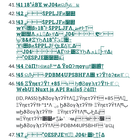
!41 18"ͷͭΒΈ wJ04ͷରԠ͕େม
!42 ྫ$PPLJFͷ໰୊
!43 ྫ$PPLJFͷ໰୊
wϒϥ΢βͱ18"Ͱ$PPLJFΛڞ༗Ͱ͖ͳ͍
w୺຤Λ࠶ىಈ͢Δͱফ͑Δ J04 Ҿ༻
ʲௐࠪʳ8&#ΞϓϦΛ18"ͱͯ͠ىಈͨ͠৔߹
ʹϒϥ΢βͷ$PPLJF͕Ҿ͖ܧ͕ΕΔ͔֬ೝ͢Δ
˞J04ΑΓલͰ͸ΞϓϦΛ࠶ىಈ͚ͨͩ͠Ͱফ͑Δɻ
˞"OESPJE͸໰୊ແ͠ɻ
!44 ϩάΠϯঢ়ଶͷอ࣋ͰࠔΔ ΫοΩʔɾηογϣϯ͸࢖͑ͳ͍
!45 ରԠ-PDBM4UPSBHFΛ࢖͏ τʔΫϯϕʔεͷೝূ
!46 ΞΫηετʔΫϯ +85 ͱ ϦϑϨογϡτʔΫϯͰೝূ
WebUI Nuxt.js API Rails5 ϩάΠϯ
(ID, PASS) ϦϑϨογϡτʔΫϯΛฦ͢ ΞΫηετʔΫϯ +85 Λฦ͢
ΞΫηετʔΫϯͰ"1*Λૢ࡞ ϦϑϨογϡτʔΫϯͰ ΞΫηετʔΫϯΛཁٻ
wϦϑϨογϡτʔΫϯͰ ΞΫηετʔΫϯΛཁٻͰ͖Δɻ
wΞΫηετʔΫϯ͸୹͍༗ޮظݶʹઃఆɻ ʙ෼ 
wϦϑϨογϡτʔΫϯΛ-PDBM4UPSBHF ʹอଘɻ
!47 ྫ"OESPJEʹग़དྷͯ J04Ͱ͸Ͱ͖ͳ͍͜ͱ͕͋Δ