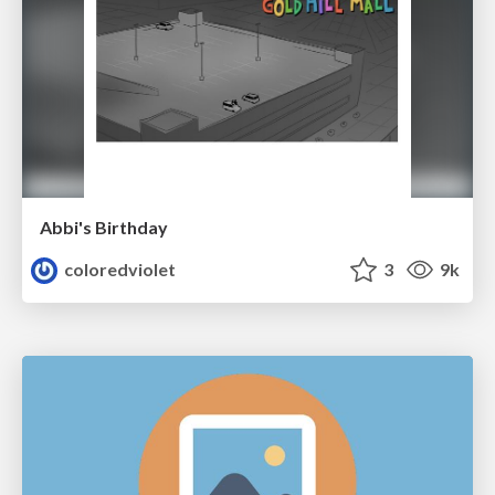
Abbi's Birthday
coloredviolet
3
9k