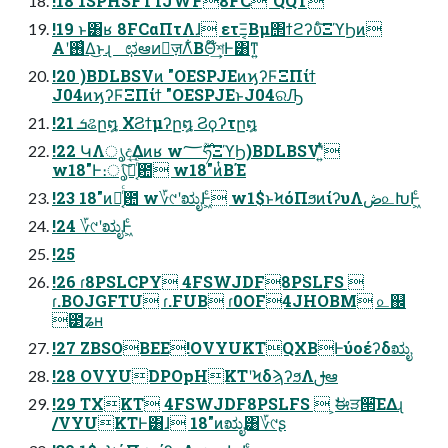
!18 1SPHSFTTJWF8FC"QQT
!19 ͱ͸ʁ 8FCαΠτΛɺ ετΞ͔Βμ΢ϯϩʔυͨ͠ΞϓϦͷ
Α͏ʹ࢖͑Δ͜ͱɻ ಛఆͷٕज़Λ͋ΒΘ໊͢শͰ͸ͳ͍
!20 )BDLBSVͷ "OESPJEͷϗʔϜΞΠίϯ
J04ͷϗʔϜΞΠίϯ "OESPJEͱJ04ରԠ
!21 ܭଌը໘ ΧϨϯμʔը໘ Ϩϙʔτը໘
!22 ԿΛൃද͢Δͷʁ w࣌ؒ؅ཧΞϓϦ)BDLBSVʹ͍ͭͯ
w18"Ͱ։ൃͯ͠ྑ͔ͬͨ఺ w18"ͷͭΒΈ
!23 18"ͷྑ͔ͬͨ఺ w؆୯ʹಋೖͰ͖ͨ w1$ͱϞόΠϧͷίʔυΛڞ௨ԽͰ͖ͨ
!24 ؆୯ʹಋೖͰ͖ͨ
!25
!26 ɾ8PSLCPY 4FSWJDF8PSLFS 
ɾ.BOJGFTU ɾ.FUB ɾ0OF4JHOBM ௨஌
౳ʑʜ
!27 ZBSOBEE!OVYUKTQXBͰύοέʔδಋೖ
!28 OVYUDPOpHKTʹϞδϡʔϧΛࢦఆ
!29 TXKT 4FSWJDF8PSLFS  ͕ࣗಈੜ੒͞ΕΔɻ
/VYUKTͰ͸ɺ 18"ͷಋೖ͸؆୯ʂ