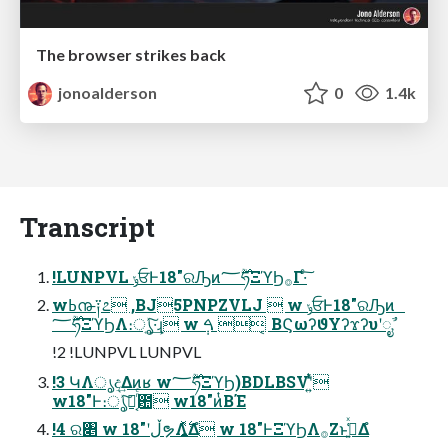
The browser strikes back
jonoalderson
0
1.4k
Transcript
!LUNPVL ݸਓͰ18"ରԠͷ࣌ؒ؅ཧΞϓϦ࡞Γ·ͨ͠
wߕ൹༑೭ ,BJ5PNPZVLJ  w ݸਓͰ18"ରԠͷ
࣌ؒ؅ཧΞϓϦΛ։ൃ͍ͯ͠·͢ɻ w ࠓ݄  ͔ΒϚωʔϑΥʔϫʔυʹೖࣾ
!2 !LUNPVL LUNPVL
!3 ԿΛൃද͢Δͷʁ w࣌ؒ؅ཧΞϓϦ)BDLBSVʹ͍ͭͯ
w18"Ͱ։ൃͯ͠ྑ͔ͬͨ఺ w18"ͷͭΒΈ
!4 ର৅ w 18"ʹڵຯΛ͍࣋ͬͯΔํ w 18"ͰΞϓϦΛ࡞Ζ͏ͱߟ͍͑ͯΔํ