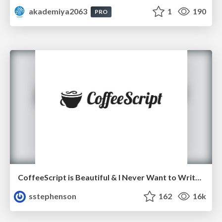
akademiya2063
1
190
PRO
CoffeeScript is Beautiful & I Never Want to Write Plain JavaScript Again
sstephenson
162
16k