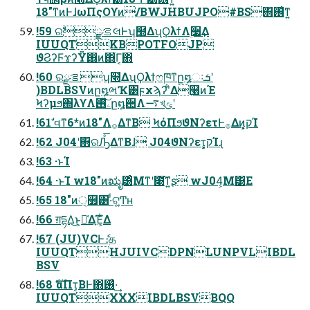
18"ͳͷͰɺωΠςΟϒͷ/BWJHBUJPO#BS΋࢖͑ͳ͍
!59 ରࡦྫࣗલͰʮ໭ΔʯϘλϯΛ࣮૷͢Δ
IUUQTKBPOTFOJP
ϑϨʔϜϫʔΫ࢖͏ͷ΋͋Γ͔΋
!60 ରࡦྫʮ໭ΔʯϘλϯ͕ෆཁͳը໘ઃܭʹ
)BDLBSVͷը໘ભҠ͸ϝχϡʔʹ͋Δ߲໨ͷΈ
Ϟʔμϧ΍λϒΛۦ࢖ͯ͠ը໘਺Λ࠷খݶʹ
!61 ࣗવͳ6*ͷ18"Λ࡞ΔͳΒ ϞόΠϧϑΝʔετͰ࡞Δͷ͕͓קΊ
!62 J04ʹ΋ରԠͤ͞ΔͳΒɺ J04ϑΝʔετ͕͓קΊɻ
!63 ·ͱΊ
!64 ·ͱΊ w18"ͷಋೖ͸ͦΜͳʹ೉͘͠ͳ͍ʂ wJ04͕Μ͹Ε
!65 18"ͷ੍໿͸·ͩଟ͍͚Ͳʜ
!66 ग़དྷΔ͜ͱ͕૿͑Δָ͠Έ͕͋Δ
!67 (JU)VCͰެ։த
IUUQTHJUIVCDPNLUNPVLIBDL
BSV
!68 ެࣜαΠτ͔ΒͰ΋࢖͑·͢
IUUQTXXXIBDLBSVBQQ