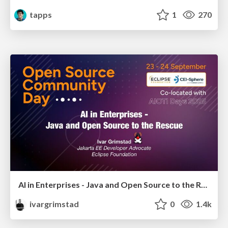
tapps
1
270
AI in Enterprises - Java and Open Source to the Rescue
ivargrimstad
0
1.4k