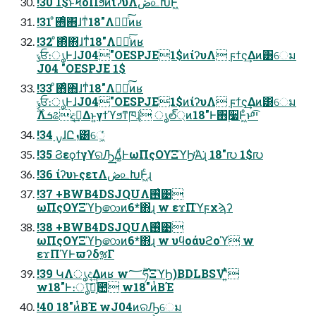
!30 1$ͱϞόΠϧͷίʔυΛڞ௨ԽͰ͖ͨ
!31 ͦ΋ͦ΋ɺͳͥ18"Λಋೖͨ͠ͷʁ
!32 ͦ΋ͦ΋ɺͳͥ18"Λಋೖͨ͠ͷʁ
ݸਓ։ൃͰɺJ04"OESPJE1$ͷίʔυΛ ϝϯς͢Δͷ͸େม
J04 "OESPJE 1$
!33 ͦ΋ͦ΋ɺͳͥ18"Λಋೖͨ͠ͷʁ
ݸਓ։ൃͰɺJ04"OESPJE1$ͷίʔυΛ ϝϯς͢Δͷ͸େม
࣌ؒΛܭଌදࣔ͢Δͱ͍͏γϯϓϧͳཁ݅ɻ ൃల్্ͷ18"Ͱ΋࣮૷Ͱ͖ͦ͏ͱײͨ͡
!34 ࣮ࡍɺԸܙ͸େ͖͔ͬͨ
!35 ϨεϙϯγϒରԠ͢Δ͚ͩͰωΠςΟϒΞϓϦͬΆ͘ɻ 18"൛ 1$൛
!36 ίʔυͱςετΛڞ௨ԽͰ͖ͨɻ
!37 +BWB4DSJQUΛ࢖͑͹
ωΠςΟϒΞϓϦ෩ͷ6*΋ɻ w εϫΠϓϝχϡʔ
!38 +BWB4DSJQUΛ࢖͑͹
ωΠςΟϒΞϓϦ෩ͷ6*΋ɻ w υϥοάυϩοϓ w
εϫΠϓͰϖʔδૹΓ
!39 ԿΛൃද͢Δͷʁ w࣌ؒ؅ཧΞϓϦ)BDLBSVʹ͍ͭͯ
w18"Ͱ։ൃͯ͠ྑ͔ͬͨ఺ w18"ͷͭΒΈ
!40 18"ͷͭΒΈ wJ04ͷରԠ͕େม