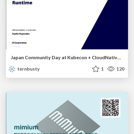
Japan Community Day at Kubecon + CloudNativeCon Japan 2026: Learning Container Privilege Control by Building My Own Low-Level Container Runtime
ternbusty
1
120