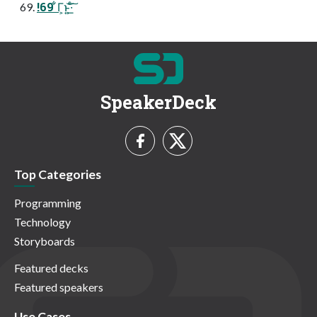
!69 ͋Γ͕ͱ͏͍͟͝·ͨ͠
SpeakerDeck
Top Categories
Programming
Technology
Storyboards
Featured decks
Featured speakers
Use Cases