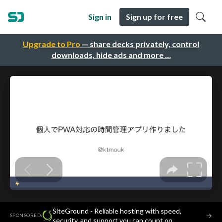
Sign in
Sign up for free
Upgrade to Pro
— share decks privately, control
downloads, hide ads and more …
SiteGround - Reliable hosting with speed,
·
→
SPONSORED
security, and support you can count on.