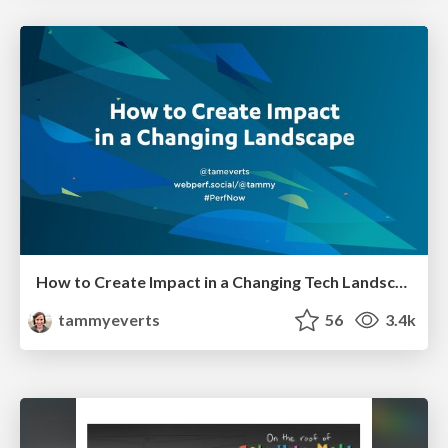
How to Create Impact in a Changing Tech Landscape [PerfNow 2023]
tammyeverts
56
3.4k