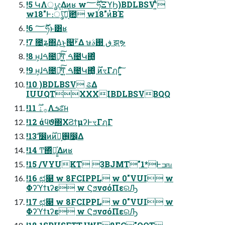
!5 ԿΛൃද͢Δͷʁ w࣌ؒ؅ཧΞϓϦ)BDLBSVʹ͍ͭͯ
w18"Ͱ։ൃͯ͠ྑ͔ͬͨ఺ w18"ͷͭΒΈ
!6 ࣌ؒ؅ཧͱ͸ʁ
!7 ೔ʑ΍Δ͜ͱ͕୔ࢁ͋Δ ษڧ ࢓ࣄ झຯ
!8 ʜ͕ɺࠓ೔Կ͔͍֮ͨ͑ͯ͠ͳ͍ ࠓ೔Կ΍͚ͬͨͬ
!9 ʜ͕ɺࠓ೔Կ͔͍֮ͨ͑ͯ͠ͳ͍ ࠓ೔Կ΍͚ͬͨͬ ࣌ؒͷৼΓฦΓ͕͍ͨ͠
!10 )BDLBSV ଌΔ
IUUQTXXXIBDLBSVBQQ
!11 ࡞ۀ࣌ؒΛܭଌͯ͠ʜ
!12 άϥϑ΍ΧϨϯμʔͰৼΓฦΓ
!13 ࣗ෼ͷ࣌ؒͷ࢖͍ํ͕෼͔Δ
!14 Ͳ͏΍ͬͯಈ͍͍ͯΔͷʁ
!15 /VYUKT 3BJMT"1*Ͱߏங
!16 ಛ௃ w 8FCIPPL w 0"VUI w
Φʔϓϯιʔε w ϚϧνσόΠεରԠ
!17 ಛ௃ w 8FCIPPL w 0"VUI w
Φʔϓϯιʔε w ϚϧνσόΠεରԠ