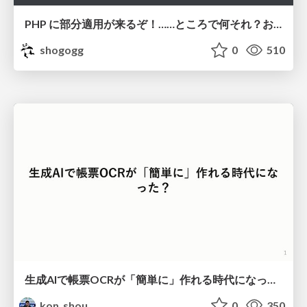
PHP に部分適用が来るぞ！……ところで何それ？おいしいの？ #phpcon / phpcon-2026
shogogg
0
510
生成AIで帳票OCRが「簡単に」作れる時代になった？
kon_shou
0
350