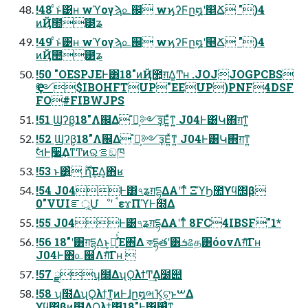
!48 ͨͱ͑͹ʜ wϓογϡ௨஌ wϗʔϜը໘ʹ௥Ճ ")4
ͷҊ಺౳ʑ
!49 ͨͱ͑͹ʜ wϓογϡ௨஌ wϗʔϜը໘ʹ௥Ճ ")4
ͷҊ಺౳ʑ
!50 "OESPJEͰ͸18"ͷҊ಺͕ग़Δ͚Ͳʜ .JOJJOGPCBS
Ҿ༻$IBOHFTUP"EEUP)PNF4DSF
FO#FIBWJPS
!51 Ϣʔβ͕18"Λ஌Δ ํ๏͕༻ҙ͞Ε͍ͯͳ͍ J04Ͱ͸Կ΋ग़ͳ͍
!52 Ϣʔβ͕18"Λ஌Δ ํ๏͕༻ҙ͞Ε͍ͯͳ͍ J04Ͱ͸Կ΋ग़ͳ͍
ࣗલͰ࣮૷͢ΔͳͲͷରࡦ͕ඞཁ
!53 ͱ͸͍͑ ͕࣌ؒղܾͯ͘͠ΕΔ͔΋ʁ
!54 J04Ͱ͸৭ʑग़དྷΔΑ͏ʹͳͬͨ ΞϓϦ಺ϒϥ΢β
0"VUIೝূ͕Մೳʹ ࠨεϫΠϓͰ໭Δ
!55 J04Ͱ͸৭ʑग़དྷΔΑ͏ʹͳͬͨ 8FC4IBSF"1*
!56 18"ʹ͸ग़དྷΔ͜ͱ͕૿ָ͍͑ͯ͘͠Έ΋͋Δ কདྷతʹ͸ܭଌத͸όονΛग़ͨ͠Γʜ
J04Ͱ΋௨஌Λग़ͨ͠Γʜ 
!57 ྫʮ໭ΔʯϘλϯͲ͏͢Δ໰୊
!58 ʮ໭ΔʯϘλϯ͕ͳ͍ͷͰɺը໘ભҠ͕ଟ͍ͱࠔΔ
ϒϥ΢βͷ໭ΔϘλϯ͸18"Ͱ͸࢖͑ͳ͍