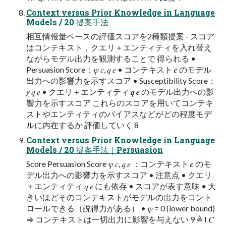
Context versus Prior Knowledge in Language
Models / 20 提案手法
相互情報量ベースの評価スコアを2種類提案 - スコア
はコンテキスト，クエリ＋エンティティを入れ替え
ながらモデル出力を観測することで 得られる •
Persuasion Score：𝜓 𝑐, 𝑞 𝑒 • コンテキスト 𝒄 のモデル
出力への影響力を示すスコア • Susceptibility Score：
𝜒 𝑞 𝑒 • クエリ＋エンティティ 𝒒 𝒆 のモデル出力への影
響力を示すスコア これらのスコアを用いてコンテキ
ストやエンティティのバイアスなどがどの程度モデ
ルに内在するか 評価していく 8
Context versus Prior Knowledge in Language
Models / 20 提案手法｜Persuasion
Score Persuasion Score 𝜓 𝑐, 𝑞 𝑒 ：コンテキスト 𝒄 のモ
デル出力への影響力を示すスコア • 注意点 • クエリ
＋エンティティ 𝑞 𝑒 にも依存 • スコアが表す意味 • 大
きいほどそのコンテキストがモデルの出力をコント
ロールできる（説得力がある） • 𝜓 = 0 (lower bound)
⇒ コンテキストは一切出力に影響を与えない 9 ≜ I 𝐶