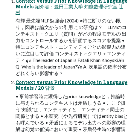
Context versus Prior Knowledge in Language
Models 紹介者：豊田工業大学 知能数理研究室 辻
村
有輝 最先端NLP勉強会 (2024) ※特に断りのない限
り，図表は論文からの引用 この研究は？：LLMのコ
ンテキスト・クエリ（質問）がどの程度モデルの 出
力をコントロールするかを評価するスコアを提案 •
特にコンテキスト・エンティティごとの影響力の違
いに注目して評価 コンテキスト c クエリ＋エンティ
ティ 𝒒 𝒆 The leader of Japan is Fatali Khan Khoyski.¥n
Q: Who is the leader of Japan?¥n A: 次単語の確率分布
どれくらい影響する？
Context versus Prior Knowledge in Language
Models / 20 背景
• 事前学習時に獲得したprior knowledgeと，推論時
に与えられるコンテキストは矛盾しうる • ここで扱
う”知識”は，エンティティと，エンティティ同士の
関係とする • 本研究（や先行研究）ではentity biasと
も呼んでいる • 矛盾によるモデル出力への影響の理
解は幻覚の低減において重要 • 矛盾発生時の影響調