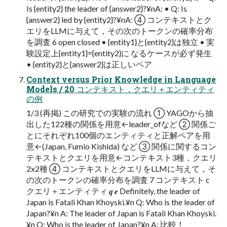
Is {entity2} the leader of {answer2}?¥nA: • Q: Is
{answer2} led by {entity2}?¥nA: ④ コンテキストとク
エリをLLMに与えて，その次のトークンの確率分布
を調査 6 open closed • {entity1}と{entity2}は独立 • 実
験設定上{entity1}={entity2}に なるケースが必ず発生
• {entity2}と{answer2}は正しいペア
Context versus Prior Knowledge in Language
Models / 20 コンテキスト，クエリ＋エンティティ
の例
1/3 (再掲) この研究での実験の流れ ① YAGOから抽
出した122種の関係を用意←leader_ofなど ② 関係ご
とにそれぞれ100個のエンティティと正解ペアを用
意←(Japan, Fumio Kishida) など ③ 関係に関するコン
テキストとクエリを用意←コンテキスト3種，クエリ
2x2種 ④ コンテキストとクエリをLLMに与えて，そ
の次のトークンの確率分布を調査 7 コンテキスト c
クエリ＋エンティティ 𝒒 𝒆 Definitely, the leader of
Japan is Fatali Khan Khoyski.¥n Q: Who is the leader of
Japan?¥n A: The leader of Japan is Fatali Khan Khoyski.
¥n Q: Who is the leader of Japan?¥n A: 比較！