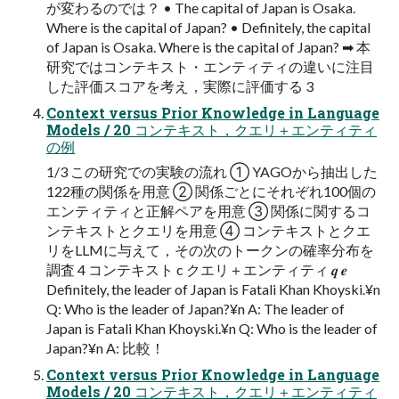
が変わるのでは？ • The capital of Japan is Osaka.
Where is the capital of Japan? • Definitely, the capital
of Japan is Osaka. Where is the capital of Japan? ➡ 本
研究ではコンテキスト・エンティティの違いに注目
した評価スコアを考え，実際に評価する 3
Context versus Prior Knowledge in Language
Models / 20 コンテキスト，クエリ＋エンティティ
の例
1/3 この研究での実験の流れ ① YAGOから抽出した
122種の関係を用意 ② 関係ごとにそれぞれ100個の
エンティティと正解ペアを用意 ③ 関係に関するコ
ンテキストとクエリを用意 ④ コンテキストとクエ
リをLLMに与えて，その次のトークンの確率分布を
調査 4 コンテキスト c クエリ＋エンティティ 𝒒 𝒆
Definitely, the leader of Japan is Fatali Khan Khoyski.¥n
Q: Who is the leader of Japan?¥n A: The leader of
Japan is Fatali Khan Khoyski.¥n Q: Who is the leader of
Japan?¥n A: 比較！
Context versus Prior Knowledge in Language
Models / 20 コンテキスト，クエリ＋エンティティ