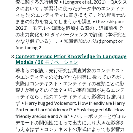
査に関する先行研究 • (Longpre et al., 2021)：QAタス
クにおいて，学習時に使ったデータ中のエンティテ
ィを 別のエンティティに置き換えて，どの程度元の
ままの出力を答えてしまうかを調査 • (Pezeshkpour
2023)：モデルへ知識を追加する際の，追加前後で
の出力変化を KLダイバージェンスで評価（本研究と
かなり似ている） ． • 知識追加の方法はprompt or
fine-tuning 2
Context versus Prior Knowledge in Language
Models / 20 モチベーション
著者らの仮説：先行研究は調査対象のコンテキスト
やエンティティのそれぞれを同等に 扱っているが，
実際はコンテキスト・エンティティの種類ごとに影
響力が異なるのでは？ • 強い事前知識があるエンテ
ィティなら，他のエンティティより影響力も強いは
ず • Harry hugged Voldemort. How friendly are Harry
Potter and Lord Voldemort? • Susie hugged Alia. How
friendly are Susie and Alia? • ハリーポッターとヴォル
デモートの関係性によって出力により大きな影響を
与えるはず • コンテキストの形式によっても影響力