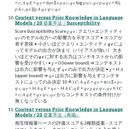
= 𝑐; 𝐴 𝑞 𝐸 = 𝑞 𝑒 = σ𝑎∈Σ∗ 𝑝 𝑎 𝑐, 𝑞 𝑒 log 𝑝 𝑎 𝑐, 𝑞 𝑒 𝑝 𝑎 𝑞 𝑒 = KL
𝑝 𝐴 𝑐, 𝑞 𝑒 ||𝑝 𝐴 𝑞 𝑒 𝜓 𝑐, 𝑞 𝑒
Context versus Prior Knowledge in Language
Models / 20 提案手法｜Susceptibility
Score Susceptibility Score 𝜒 𝑞 𝑒 : クエリ+エンティティ
𝑞 𝑒 のモデル出力への影響力を示すスコア • スコアが
表す意味 • 小さいほどクエリ＋エンティティ 𝒒 𝒆 によ
ってモデルの出力が決まり（バイアスが強い） 大き
いほどその 𝒒 𝒆 に対する出力はコンテキストからの影
響を受けやすい • 𝜒 = 0 (lower bound) ⇒コンテキスト
は出力に影響を与えず 𝑞 𝑒 のみで出力が決定 • 𝜒 = H 𝐴
(upper bound) ⇒ 𝑞 𝑒 は出力に影響を与えずコンテキ
ストによってのみ決定 10 ≜ I 𝐶; 𝐴 𝑞 𝐸 = 𝑞 𝑒 = σ𝑐∈Σ∗ 𝑝 𝑐
𝜓 𝑐, 𝑞 𝑒 = H 𝐴 𝑞 𝐸 = 𝑞 𝑒 − H 𝐴 𝐶, 𝑞 𝐸 = 𝑞 𝑒 𝜒 𝑞 𝑒 𝜓 𝑐, 𝑞 𝑒 ≜ I 𝐶
= 𝑐; 𝐴 𝑞 𝐸 = 𝑞 𝑒 𝜓 𝑐, 𝑞 𝑒 からコンテキストの条件付けが
無くなっている
Context versus Prior Knowledge in Language
Models / 20 提案手法（再掲）
相互情報量ベースの評価スコアを2種類提案 - スコア