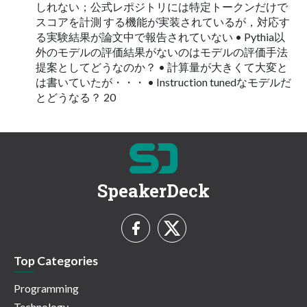
しれない；公式レポジトリには特定トークンだけで
スコアを計測 する機能が実装されているが，対応す
る実験結果が論文中で報告されていない • Pythia以
外のモデルの評価結果がないのはモデルの評価手法
提案としてどうなのか？ • 計算量が大きくて大変と
は書いていたが・・・ • Instruction tunedなモデルだ
とどうなる？ 20
SpeakerDeck
Top Categories
Programming
Technology