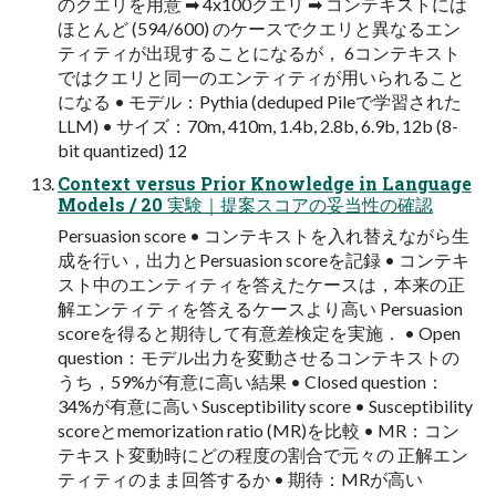
のクエリを用意 ➡ 4x100クエリ ➡ コンテキストには
ほとんど (594/600) のケースでクエリと異なるエン
ティティが出現することになるが， 6コンテキスト
ではクエリと同一のエンティティが用いられること
になる • モデル：Pythia (deduped Pileで学習された
LLM) • サイズ：70m, 410m, 1.4b, 2.8b, 6.9b, 12b (8-
bit quantized) 12
Context versus Prior Knowledge in Language
Models / 20 実験｜提案スコアの妥当性の確認
Persuasion score • コンテキストを入れ替えながら生
成を行い，出力とPersuasion scoreを記録 • コンテキ
スト中のエンティティを答えたケースは，本来の正
解エンティティを答えるケースより高い Persuasion
scoreを得ると期待して有意差検定を実施． • Open
question：モデル出力を変動させるコンテキストの
うち，59%が有意に高い結果 • Closed question：
34%が有意に高い Susceptibility score • Susceptibility
scoreとmemorization ratio (MR)を比較 • MR：コン
テキスト変動時にどの程度の割合で元々の 正解エン
ティティのまま回答するか • 期待：MRが高い