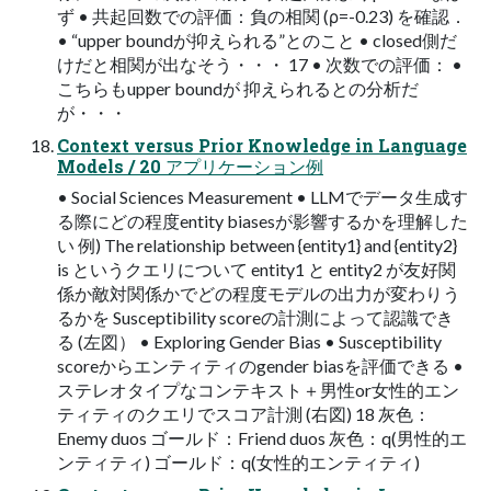
ず • 共起回数での評価：負の相関 (ρ=-0.23) を確認．
• “upper boundが抑えられる”とのこと • closed側だ
けだと相関が出なそう・・・ 17 • 次数での評価： •
こちらもupper boundが 抑えられるとの分析だ
が・・・
Context versus Prior Knowledge in Language
Models / 20 アプリケーション例
• Social Sciences Measurement • LLMでデータ生成す
る際にどの程度entity biasesが影響するかを理解した
い 例) The relationship between {entity1} and {entity2}
is というクエリについて entity1 と entity2 が友好関
係か敵対関係かでどの程度モデルの出力が変わりう
るかを Susceptibility scoreの計測によって認識でき
る (左図） • Exploring Gender Bias • Susceptibility
scoreからエンティティのgender biasを評価できる •
ステレオタイプなコンテキスト＋男性or女性的エン
ティティのクエリでスコア計測 (右図) 18 灰色：
Enemy duos ゴールド：Friend duos 灰色：q(男性的エ
ンティティ) ゴールド：q(女性的エンティティ)