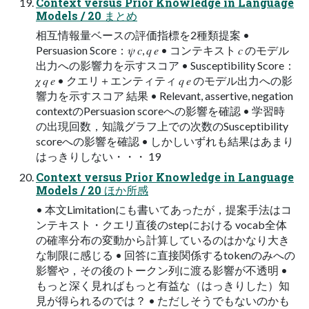
Context versus Prior Knowledge in Language
Models / 20 まとめ
相互情報量ベースの評価指標を2種類提案 •
Persuasion Score：𝜓 𝑐, 𝑞 𝑒 • コンテキスト 𝑐 のモデル
出力への影響力を示すスコア • Susceptibility Score：
𝜒 𝑞 𝑒 • クエリ＋エンティティ 𝑞 𝑒 のモデル出力への影
響力を示すスコア 結果 • Relevant, assertive, negation
contextのPersuasion scoreへの影響を確認 • 学習時
の出現回数，知識グラフ上での次数のSusceptibility
scoreへの影響を確認 • しかしいずれも結果はあまり
はっきりしない・・・ 19
Context versus Prior Knowledge in Language
Models / 20 ほか所感
• 本文Limitationにも書いてあったが，提案手法はコ
ンテキスト・クエリ直後のstepにおける vocab全体
の確率分布の変動から計算しているのはかなり大き
な制限に感じる • 回答に直接関係するtokenのみへの
影響や，その後のトークン列に渡る影響が不透明 •
もっと深く見ればもっと有益な（はっきりした）知
見が得られるのでは？ • ただしそうでもないのかも