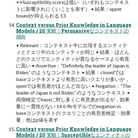
↔Susceptibility scoreは低い （いずれもコンテキス
トに影響されにくいことを表す） • 結果：upper
boundが抑えられる 13
Context versus Prior Knowledge in Language
Models / 20 実験｜Persuasiveなコンテキストの
傾向
• Relevant：コンテキスト中に出現するエンティテ
ィとクエリ中のエンティティが同じ • 結果：ほとん
どのクエリでエンティティが異なるケースより有意
に高い • Assertive：”Definitely, the leader of Japan is
Biden.” のようなコンテキスト • 結果：closedでは
baseコンテキストより有意に高いクエリが多いが，
openでは有意差がほとんど出ない • Negation：”The
leader of Japan is not Biden.” のようなコンテキスト •
両側検定でbaseに対し多くに有意差が出るが，効果
量に一貫性がない 14 6.9bモデルでのnegation vs
baseコンテキストの クエリごとの有意差検定・効果
量．色はp値を表す
Context versus Prior Knowledge in Language
Models / 20 実験｜Susceptibleなエンティティの