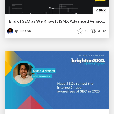
End of SEO as We Know It (SMX Advanced Version)
ipullrank
3
4.3k