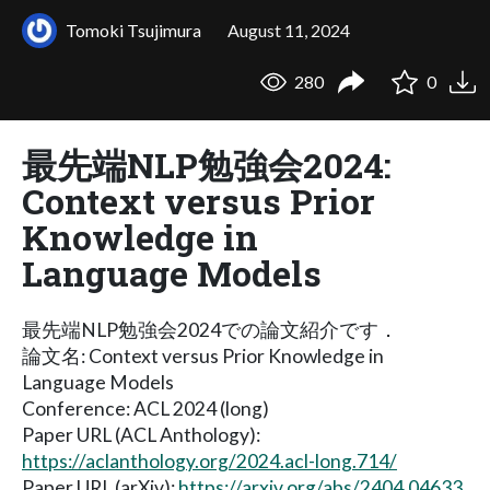
Tomoki Tsujimura
August 11, 2024
280
0
最先端NLP勉強会2024:
Context versus Prior
Knowledge in
Language Models
最先端NLP勉強会2024での論文紹介です．
論文名: Context versus Prior Knowledge in
Language Models
Conference: ACL 2024 (long)
Paper URL (ACL Anthology):
https://aclanthology.org/2024.acl-long.714/
Paper URL (arXiv):
https://arxiv.org/abs/2404.04633