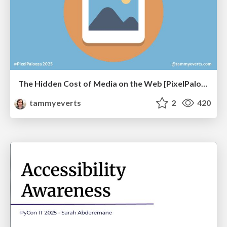
The Hidden Cost of Media on the Web [PixelPalooza 2025]
tammyeverts
2
420