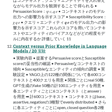
はコンテキスト，クエリ＋エンティティを入れ替え
ながらモデル出力を観測することで 得られる •
Persuasion Score：𝜓 𝑐, 𝑞 𝑒 • コンテキスト 𝒄 のモデル
出力への影響力を示すスコア • Susceptibility Score：
𝜒 𝑞 𝑒 • クエリ＋エンティティ 𝒒 𝒆 のモデル出力への影
響力を示すスコア これらのスコアを用いてコンテキ
ストやエンティティのバイアスなどがどの程度モデ
ルに内在するか 評価していく 11
Context versus Prior Knowledge in Language
Models / 20 実験
• 実験内容 • 提案するPersuasive scoreとSusceptible
scoreの妥当性の確認 • Persuasiveなコンテキストの
傾向 • Susceptibleなエンティティの傾向の調査 • 実
験設定 • YAGO上の122種の関係について各600コン
テキストと400クエリを用意 • 関係ごとにreal 50種,
GPT生成のfake 50種の計100エンティティを用意 •
各エンティティごとに6コンテキスト（とanswer）
を用意 ➡ 計600コンテキスト • コンテキストはbase,
assertive, negationの3種類でevenly distributed • さら
に各エンティティごとにopen, closed question各2種