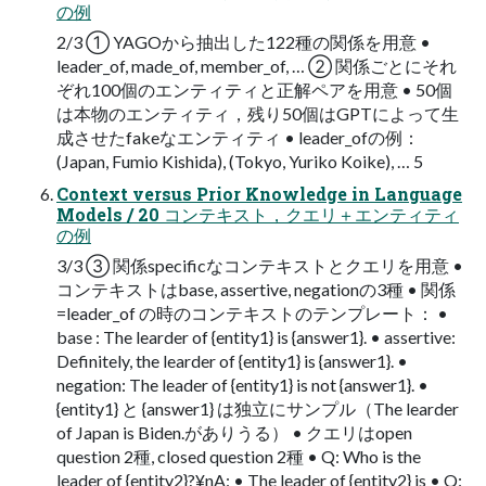
の例
2/3 ① YAGOから抽出した122種の関係を用意 •
leader_of, made_of, member_of, … ② 関係ごとにそれ
ぞれ100個のエンティティと正解ペアを用意 • 50個
は本物のエンティティ，残り50個はGPTによって生
成させたfakeなエンティティ • leader_ofの例：
(Japan, Fumio Kishida), (Tokyo, Yuriko Koike), … 5
Context versus Prior Knowledge in Language
Models / 20 コンテキスト，クエリ＋エンティティ
の例
3/3 ③ 関係specificなコンテキストとクエリを用意 •
コンテキストはbase, assertive, negationの3種 • 関係
=leader_of の時のコンテキストのテンプレート： •
base : The learder of {entity1} is {answer1}. • assertive:
Definitely, the learder of {entity1} is {answer1}. •
negation: The leader of {entity1} is not {answer1}. •
{entity1} と {answer1} は独立にサンプル（The learder
of Japan is Biden.がありうる） • クエリはopen
question 2種, closed question 2種 • Q: Who is the
leader of {entity2}?¥nA: • The leader of {entity2} is • Q: