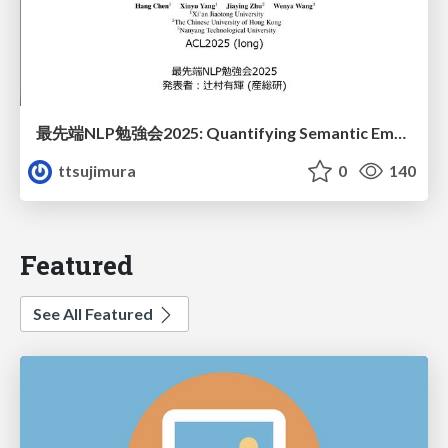
最先端NLP勉強会2025: Quantifying Semantic Emergence in Language Models
ttsujimura
0
140
Featured
See All Featured