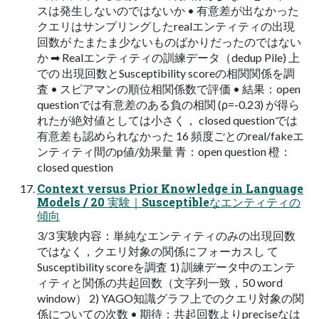
スは発生しないのではないか • 有意差が出なかった
クエリはサンプリングしたrealエンティティの出現
回数が たまたま少ないものばかりだったのではない
か ➡ Realエンティティの訓練データ（dedup Pile) 上
での 出現回数とSusceptibility scoreの相関関係を調
査 • スピアマンの順位相関係数で評価 • 結果：open
questionでは有意差のある負の相関 (ρ=-0.23) が得ら
れたが絶対値としては小さく， closed questionでは
有意差も認められなかった 16 頻度ごとのreal/fakeエ
ンティティ間のp値/効果量 青：open question 橙：
closed question
Context versus Prior Knowledge in Language
Models / 20 実験｜Susceptibleなエンティティの
傾向
3/3 実験内容：単純なエンティティのみの出現回数
ではなく，クエリ対象の関係にフォーカスし て
Susceptibility scoreを調査 1) 訓練データ中のエンテ
ィティと関係の共起回数（文字列一致，50 word
window） 2) YAGO知識グラフ上でのクエリ対象の関
係についての次数 • 期待：共起回数よりpreciseなは