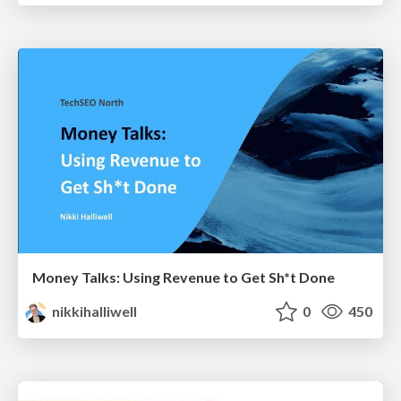
Money Talks: Using Revenue to Get Sh*t Done
nikkihalliwell
0
450