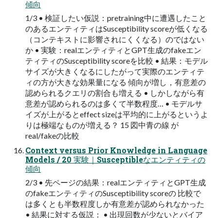
傾向
1/3 • 検証したい仮説：pretraining中に遭遇したこと
のあるエンティティはSusceptibility scoreが低くなる
（コンテキストに影響されにくくなる）のではない
か • 実験：realエンティティとGPT生成のfakeエン
ティティのSusceptibility scoreを比較 • 結果：モデル
サイズが大きくなるにしたがって実際のエンティテ
ィの方が大きな効果量になる 傾向が増し，有意差の
認められるクエリの割合も増える • しかしながら有
意差が認められるのは多くて半数程度… • モデルサ
イズが上がるとeffect sizeは平均的に上がるというよ
りは極端なものが増える？ 15 図中青の線 が
real/fakeの比較
Context versus Prior Knowledge in Language
Models / 20 実験｜Susceptibleなエンティティの
傾向
2/3 • 先ページの結果：realエンティティとGPT生成
のfakeエンティティのSusceptibility scoreの 比較で
は多くとも半数程度しか有意差が認められなかった
• 結果に対する仮説： • 出現回数が少ないとバイア