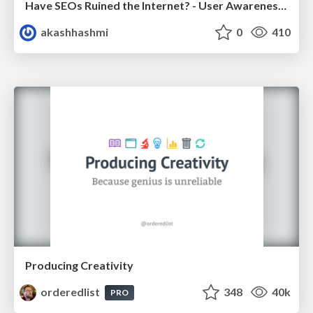
Have SEOs Ruined the Internet? - User Awareness of SEO in 2025
akashhashmi
0
410
Producing Creativity
orderedlist
348
40k
PRO