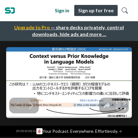
Sign in
Sign up for free
Upgrade to Pro
— share decks privately, control
downloads, hide ads and more …
·
Your Podcast. Everywhere. Effortlessly.
→
SPONSORED