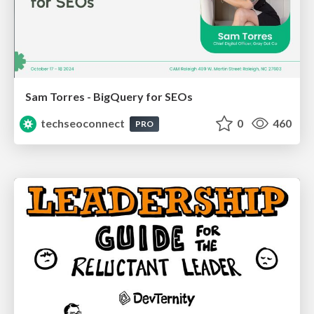
Sam Torres - BigQuery for SEOs
techseoconnect
0
460
PRO