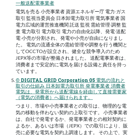
⼀般送配電事業者
電気を売る ⼩売事業者 資源エネルギー庁 電⼒‧ガス
取引 監視当委員会 ⽇本卸電⼒取引所 電気事業者 国
電⼒広域的運営推進機関 託送 監視 需給管理‧調整 監
査 電⼒取引 電⼒取引 電⼒の⾃由化以降、発電‧送配
電‧⼩売が分割され、発電や⼩売が⾃由になりまし
た。 電気の流通全体の需給管理や調整を⾏う機関と
してOCCTOが設⽴され、健全な競争導⼊のため
JEPX等の市場が整備されました。 送配電事業者は、
消費者まで安定的に電気を届ける設備と責任を持っ
ています。
© DIGITAL GRID Corporation 05 電気の流れと
取引の仕組み ⽇本卸電⼒取引所 発電事業者 消費者
電気は、発電所から送配電線を経由して直接需要家
（電気の消費者）へ届けられます。
つまり、市場や⼩売事業者との取引は、物理的な電
気の移動を伴わない契約の上取引です。 ⼩売事業者
は、⾃社で発電するか、発電事業者との相対契約に
よるか、あるいは市場（JEPX）での取引により、販
売に必要な電気を契約上調達します。 その上で、実