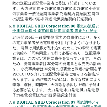
際の送配は送配電事業者に委託（託送）していま
す。 ⽕⼒発電 原⼦⼒発電 ⾵⼒発電 ⽔⼒発電 ⼩売電
気事業者 ⼀般送配電事業者 託送契約 需給調整 電気
の調達 電気の売却‧調達 電気需給契約 託送契約
© DIGITAL GRID Corporation 06 電気の流通と
予測‧計画提出 発電側 送配電 事業者 需要と供給を
24時間365⽇⼀致 需要側 電⼒の⾃由化により、多く
の電⼒事業者が送電線網を利⽤するようになりまし
た。 電気は周波数が乱れないためにその瞬間で需要
と供給を「同時同量」で⾏う必要があり、送配電事
業者は、この安定運⽤に責任を負っています。 その
ため、発電事業者は30分毎の発電量と販売先の計画
を、 ⼩売事業者は30分毎の必要量と調達の計画を予
めOCCTOを介して送配電事業者に知らせる義務が
あります。 計画作成のためには、⾼度な技術により
季節、曜⽇、時間帯、天気等を学習し正確に予測す
る必要があります。 ⽕⼒発電 ⽔⼒発電 ⾵⼒発電 原
⼦⼒発電 発電販売 計画 需要調達 計画
© DIGITAL GRID Corporation 07 需給調整とイ
ンバランス 発電事業者と⼩売事業者は、計画と実績