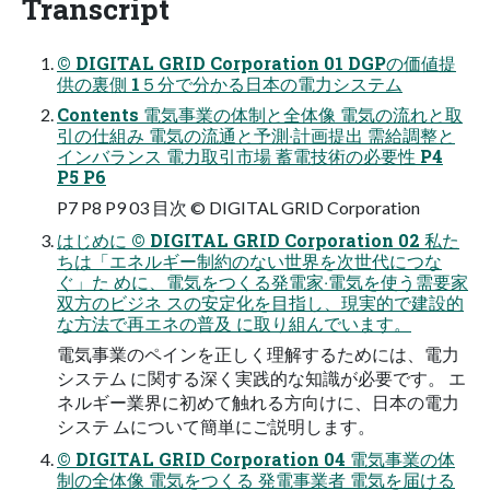
Transcript
© DIGITAL GRID Corporation 01 DGPの価値提
供の裏側 1５分で分かる⽇本の電⼒システム
Contents 電気事業の体制と全体像 電気の流れと取
引の仕組み 電気の流通と予測‧計画提出 需給調整と
インバランス 電⼒取引市場 蓄電技術の必要性 P4
P5 P6
P7 P8 P9 03 ⽬次 © DIGITAL GRID Corporation
はじめに © DIGITAL GRID Corporation 02 私た
ちは「エネルギー制約のない世界を次世代につな
ぐ」た めに、電気をつくる発電家‧電気を使う需要家
双⽅のビジネ スの安定化を⽬指し、現実的で建設的
な⽅法で再エネの普及 に取り組んでいます。
電気事業のペインを正しく理解するためには、電⼒
システム に関する深く実践的な知識が必要です。 エ
ネルギー業界に初めて触れる⽅向けに、⽇本の電⼒
システ ムについて簡単にご説明します。
© DIGITAL GRID Corporation 04 電気事業の体
制の全体像 電気をつくる 発電事業者 電気を届ける