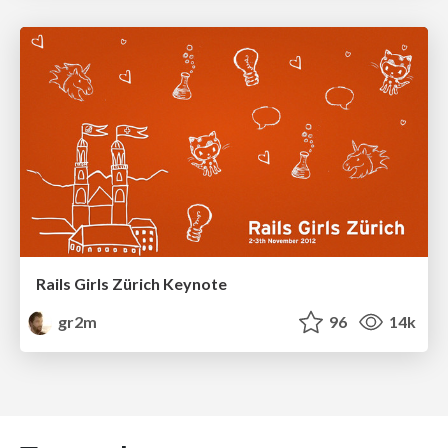
Rails Girls Zürich Keynote
gr2m
96
14k