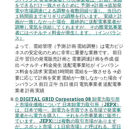
をできるだけ⼀致させるために 予測→計画→追加発
電や市場調達による調整を複数回繰り返し、当⽇の
１時間前までギリギリの調整を⾏います。 実績と計
画が⼀致しなかった場合、最終的に送配電事業者が
調整し電気を供給してくれますが、 その際電気事業
者にはペナルティ料⾦が発⽣します。（インバラン
ス）
よって、需給管理（予測‧計画‧需給調整）は電⼒ビジ
ネスの安定化のために⾮常に重要な業務です。 前⽇
正午 翌⽇の発電販売計画と 需要調達計画を作成‧提
出 ペナルティ料⾦発⽣ 送配電事業社が インバラン
ス料⾦を請求 実需給1時間前 需給を⼀致させる →必
要に応じて計画を変更 需給が⼀致しなかった場合 イ
ンバランス 前⽇ 正午 当⽇ 後⽇ 電気事業者 送配電事
業者 計画 実績
© DIGITAL GRID Corporation 08 卸電⼒取引所
と市場化価格について ⽇本卸電⼒取引所（JEPX）
は、⽇本で唯⼀、卸電⼒を売買できる市場で発電事
業者から電⼒を購⼊し、それを⼩売事業者に販売し
ています。 JEPXには複数の取引市場があります
が、スポット市場（１⽇前市場）と呼ばれる、翌⽇