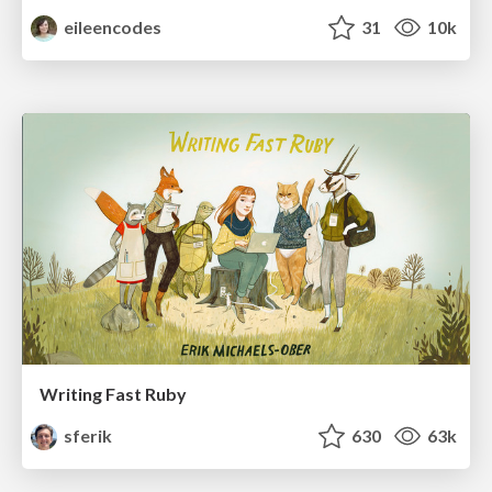
eileencodes
31
10k
Writing Fast Ruby
sferik
630
63k