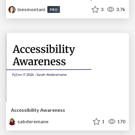
inesmontani
3
3.7k
PRO
Accessibility Awareness
sabderemane
1
170