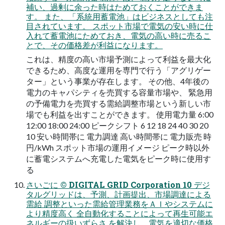
補い、過剰に余った時はためておくことができま
す。 また、「系統⽤蓄電池」はビジネスとしても注
⽬されています。 スポット市場で電気の安い時に仕
⼊れて蓄電池にためておき、電気の⾼い時に売るこ
とで、その価格差が利益になります。
これは、精度の⾼い市場予測によって利益を最⼤化
できるため、⾼度な運⽤を専⾨で⾏う「アグリゲー
ター」という事業が存在します。 その他、4年後の
電⼒のキャパシティを売買する容量市場や、 緊急⽤
の予備電⼒を売買する需給調整市場という新しい市
場でも利益を出すことができます。 使⽤電⼒量 6:00
12:00 18:00 24:00 ピークシフト 6 12 18 24 40 30 20
10 安い時間帯に 電⼒調達 ⾼い時間帯に 電⼒販売 時
円/kWh スポット市場の運⽤イメージ ピーク時以外
に蓄電システムへ充電した電気をピーク時に使⽤す
る
さいごに © DIGITAL GRID Corporation 10 デジ
タルグリッドは、予測、計画提出、市場調達による
需給 調整といった需給管理業務をＡＩやシステムに
より精度⾼く 全⾃動化することによって再⽣可能エ
ネルギーの扱いずらさ を解決し、電気を適切な価格