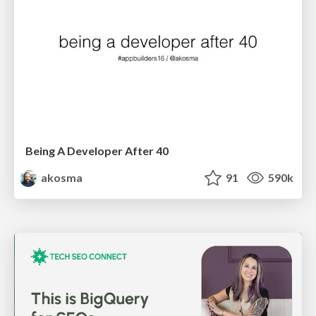
Being A Developer After 40
akosma
91
590k