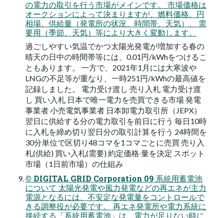
の電⼒の取引を⾏う市場がメインです。 市場価格は
オークションによって決まりますが、燃料価格、円
相場、供給量（発電所の状況、時間帯、天気）、 需
要⽤（季節、天気）等により⼤きく変動します。
過ごしやすい気温でかつ太陽光発電が増加する春の
晴天の⽇中の時間帯等には、0.01円/kWhをつけるこ
ともあります。 ⼀⽅で、2021年1⽉には⼤寒波や
LNGの不⾜等が重なり、⼀時251円/kWhの最⾼値を
記録しました。 電⼒受け渡し 売り⼊札 電⼒受け渡
し 買い⼊札 ⽇本で唯⼀電⼒を売買できる市場 発電
事業者 ⼩売電気事業者 ⽇本卸電⼒取引所（JEPX）
翌⽇に供給する分の電⼒取引を前⽇に⾏う 毎⽇10時
に⼊札を締め切り翌⽇分の取引計算を⾏う 24時間を
30分単位で区切り48コマを1コマごとに売買 売り⼊
札(供給) 買い⼊札(需要) 約定価格‧量を決定 スポット
市場（1⽇前市場）の仕組み
© DIGITAL GRID Corporation 09 系統⽤蓄電池
について 太陽光発電や⾵⼒発電などの再エネが主⼒
電源となるには、不安定な発電量をコントロールで
きる調整役が必要です。 再エネ発電所や電⼒系統に
接続する「系統⽤蓄電池」は、電⼒が⾜りない時に