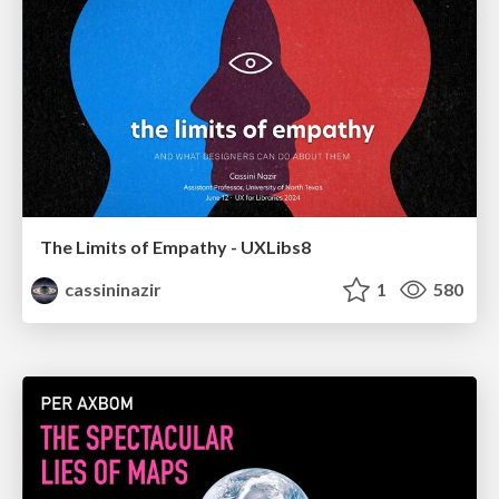
The Limits of Empathy - UXLibs8
cassininazir
1
580