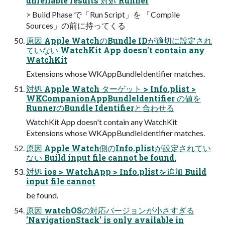
unreliable results 対処 Runner
> Build Phase で「Run Script」を 「Compile
Sources」の前に持ってくる
原因 Apple WatchのBundle IDが適切に設定され
ていない WatchKit App doesn't contain any
WatchKit
Extensions whose WKAppBundleIdentifier matches.
対処 Apple Watch ターゲット > Info.plist >
WKCompanionAppBundleldentifier の値を
RunnerのBundle Identifierと合わせる
WatchKit App doesn't contain any WatchKit
Extensions whose WKAppBundleIdentifier matches.
原因 Apple Watch側のInfo.plistが設定されてい
ない Build input file cannot be found.
対処 ios > WatchApp > Info.plistを追加 Build
input file cannot
be found.
原因 watchOSの対応バージョンが小さすぎる
'NavigationStack' is only available in