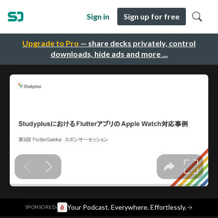
Sign in
Sign up for free
Upgrade to Pro
— share decks privately, control
downloads, hide ads and more …
·
Your Podcast. Everywhere. Effortlessly.
→
SPONSORED