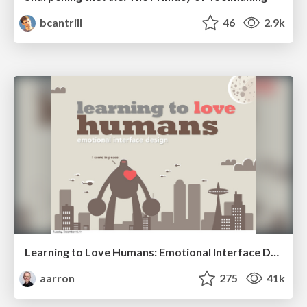
bcantrill
46
2.9k
Learning to Love Humans: Emotional Interface Design
aarron
275
41k