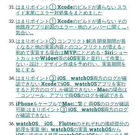
はまりポイント① Xcodeのビルドが通らない スラ
イド末尾にエラー対処集をまとめました
はまりポイント① Xcodeのビルドが通らない その
他既存アプリ起因のエラー - 他のメンバーに聞く … -
気合い…
はまりポイント② コンフリクト解消 開発期間が長
くなると他の実装内容とのコンフリクトが増える -
初めて実装する場合はMVPにとどめる - Siriショー
トカットやWidget等のiOS実装と並行して作業し
ない - 設計・デザイン作成を予め行い、実装期間を
短くする
はまりポイント③ iOS、watchOS両方のログが確
認できない XcodeでiOS、watchOSアプリを実行
すると片方のログしか確認できない - Macの場合は
「コンソール」アプリで両OSのログを確認できる
iPhoneをケーブルでMacに繋ぐ 両OSのログが確認
可能 はまりポイント③ iOS、watchOS両方のログ
が確認できない
watchOS、 iOS、 Flutterのそれぞれの接続部分の
処理を実装 例）watchOSの実装 watchOSから
iOSに送信する処理 watchOSがiOSからデータを受