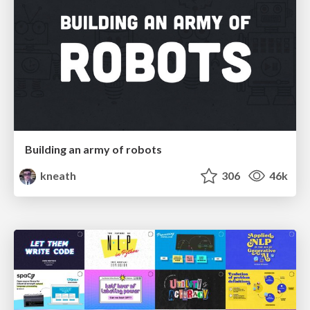
Building an army of robots
kneath
306
46k