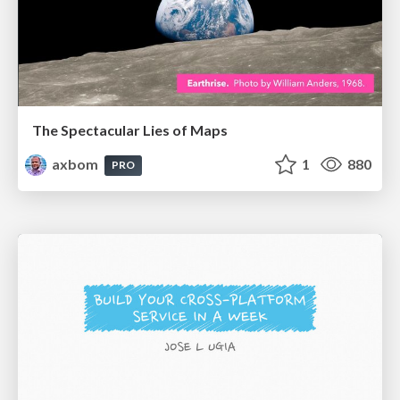
The Spectacular Lies of Maps
axbom
1
880
PRO