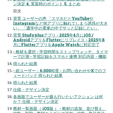
ン決定 4. 実装時のポイント 5. まとめ
目次
背景 ユーザーの声 「スマホだとYouTubeや
Instagramなど他アプリに触れてしまう誘惑が大き
い」 「通学中の電車の中でサッと記録したい」
背景 Studyplusアプリ - 2025年4月にiOS /
AndroidアプリをFlutterにリプレイス - 2025年8
月にFlutterアプリをApple Watchに対応完了
- 教材を選択 - 学習時間をストップウォッチ、タイマ
ーで計測 - 学習記録をスマホと連携 対応内容・機能
得られた結果
- 総ユーザー：6,000程度 - お問い合わせやXでのフ
ィードバック 得られた結果
得られた結果
仕様・デザイン決定
各画面でユーザーが最も行いたいアクション は何
か？ 仕様・デザイン決定
教材一覧画面（ iOS版 ） - 教材の追加、並び替え、