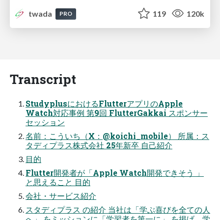
twada
119
120k
PRO
Transcript
StudyplusにおけるFlutterアプリのApple
Watch対応事例 第9回 FlutterGakkai スポンサー
セッション
名前：こういち（X：@koichi_mobile） 所属：ス
タディプラス株式会社 25年新卒 自己紹介
目的
Flutter開発者が「Apple Watch開発できそう 」
と思えること 目的
会社・サービス紹介
スタディプラス の紹介 当社は「学ぶ喜びを全ての人
へ」 をミッションに「学習者を第一に」 を掲げ、学