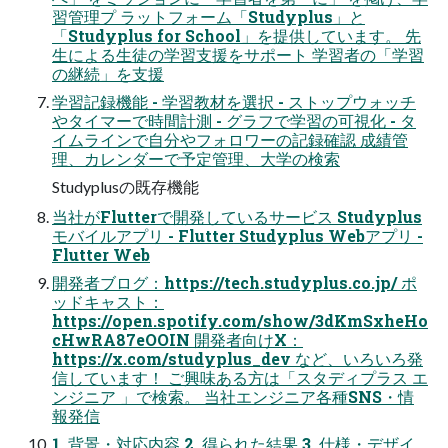
習管理プ ラットフォーム「Studyplus」と
「Studyplus for School」を提供しています。 先
生による生徒の学習支援をサポート 学習者の「学習
の継続」を支援
学習記録機能 - 学習教材を選択 - ストップウォッチ
やタイマーで時間計測 - グラフで学習の可視化 - タ
イムラインで自分やフォロワーの記録確認 成績管
理、カレンダーで予定管理、大学の検索
Studyplusの既存機能
当社がFlutterで開発しているサービス Studyplus
モバイルアプリ - Flutter Studyplus Webアプリ -
Flutter Web
開発者ブログ：https://tech.studyplus.co.jp/ ポ
ッドキャスト：
https://open.spotify.com/show/3dKmSxheHo
cHwRA87eOOIN 開発者向けX：
https://x.com/studyplus_dev など、いろいろ発
信しています！ ご興味ある方は「スタディプラス エ
ンジニア 」で検索。 当社エンジニア各種SNS・情
報発信
1. 背景・対応内容 2. 得られた結果 3. 仕様・デザイ