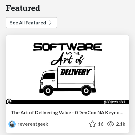
Featured
See All Featured
The Art of Delivering Value - GDevCon NA Keynote
reverentgeek
16
2.1k