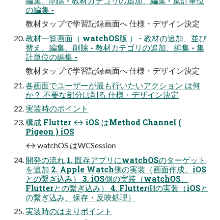
編集、削除 - 教材カテゴリの追加、編集 - 集計単位
の編集 -
教材タップで学習記録画面へ 仕様・デザイン決定
教材一覧画面（ watchOS版 ） - 教材の追加、並び
替え、編集、削除 - 教材カテゴリの追加、編集 - 集
計単位の編集 -
教材タップで学習記録画面へ 仕様・デザイン決定
各画面でユーザーが最も行いたいアクション は何
か？ 不要な部分は削る 仕様・デザイン決定
実装時のポイント
構成 Flutter ↔ iOS はMethod Channel (
Pigeon ) iOS
↔ watchOS はWCSession
開発の流れ 1. 既存アプリにwatchOSのターゲット
を追加 2. Apple Watch側の実装（画面作成、iOS
との繋ぎ込み） 3. iOS側の実装（watchOS、
Flutterとの繋ぎ込み） 4. Flutter側の実装（iOSと
の繋ぎ込み、保存・反映処理）
実装時のはまりポイント