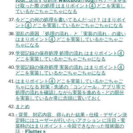
け取った際 の処理 はまりポイント④ どこを実装し
ているかごちゃごちゃになる
今どこの何の処理を書いてるんだっけ？ はまりポイ
ント④ どこを実装しているかごちゃごちゃになる
混乱の原因 「処理の流れ」と「実装の流れ」の違い
はまりポイント④ どこを実装しているかごちゃご
ちゃになる
学習記録の保存処理 処理の流れ はまりポイント④
どこを実装しているかごちゃごちゃになる
学習記録の保存処理 実装の流れ はまりポイント④
どこを実装しているかごちゃごちゃになる
はまりポイント④ どこを実装しているかごちゃご
ちゃになる 対策 - 先述の「コンソール」アプリ等で
処理の流れを確認しながら実装を進める - どの部分
を実装しているか常に念頭に置いておく
まとめ
- 背景、対応内容、得られた結果 - 仕様・デザイン決
定時にはユーザーが行いたいアクション に注目 - 実
装時のはまりポイント - 今回できなかった技術面の
話：Flutter ×