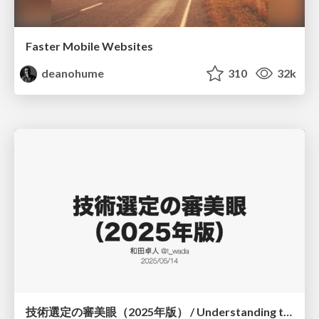
Faster Mobile Websites
deanohume
310
32k
技術選定の審美眼（2025年版） / Understanding the Spiral of Technologies 2025 edition