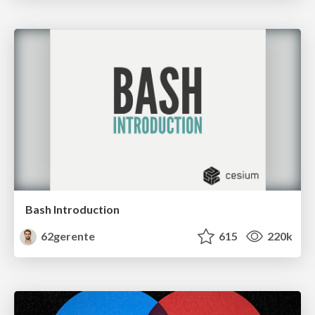
Bash Introduction
62gerente
615
220k