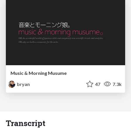
Music & Morning Musume
bryan
47
7.3k
Transcript