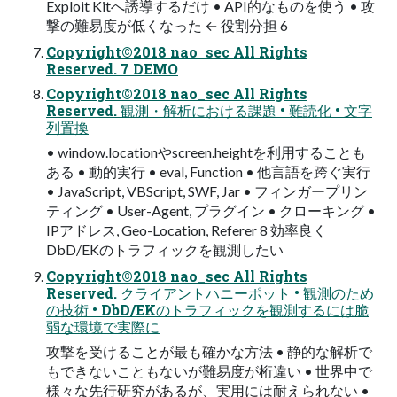
Exploit Kitへ誘導するだけ • API的なものを使う • 攻
撃の難易度が低くなった ← 役割分担 6
Copyright©2018 nao_sec All Rights
Reserved. 7 DEMO
Copyright©2018 nao_sec All Rights
Reserved. 観測・解析における課題 • 難読化 • 文字
列置換
• window.locationやscreen.heightを利用することも
ある • 動的実行 • eval, Function • 他言語を跨ぐ実行
• JavaScript, VBScript, SWF, Jar • フィンガープリン
ティング • User-Agent, プラグイン • クローキング •
IPアドレス, Geo-Location, Referer 8 効率良く
DbD/EKのトラフィックを観測したい
Copyright©2018 nao_sec All Rights
Reserved. クライアントハニーポット • 観測のため
の技術 • DbD/EKのトラフィックを観測するには脆
弱な環境で実際に
攻撃を受けることが最も確かな方法 • 静的な解析で
もできないこともないが難易度が桁違い • 世界中で
様々な先行研究があるが、実用には耐えられない •