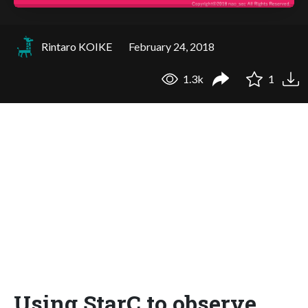
Rintaro KOIKE
February 24, 2018
1.3k
1
Using StarC to observe