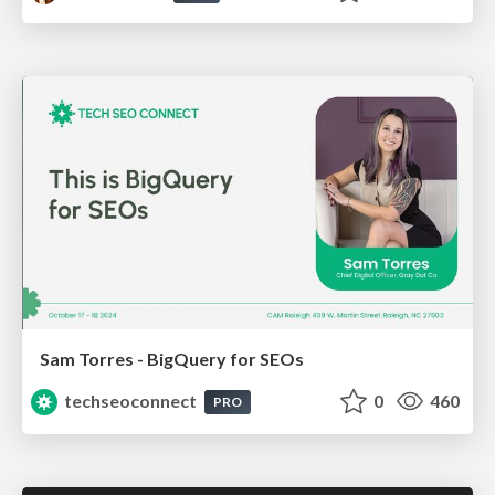
Sam Torres - BigQuery for SEOs
techseoconnect
0
460
PRO