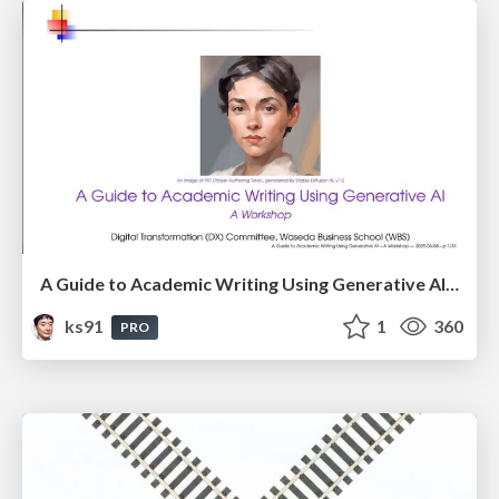
A Guide to Academic Writing Using Generative AI - A Workshop
ks91
1
360
PRO