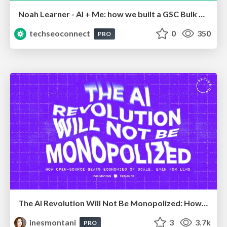
Noah Learner - AI + Me: how we built a GSC Bulk Export data pipeline
techseoconnect
0
350
PRO
The AI Revolution Will Not Be Monopolized: How open-source beats economies of scale, even for LLMs
inesmontani
3
3.7k
PRO