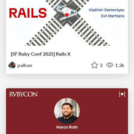
[SF Ruby Conf 2025] Rails X
palkan
2
1.2k