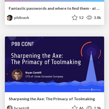
Fantastic passwords and where to find them - at NoRuKo
philnash
52
3.8k
Sharpening the Axe: The Primacy of Toolmaking
bcantrill
46
2.9k