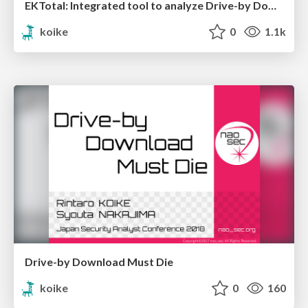
EKTotal: Integrated tool to analyze Drive-by Download attack
koike
0
1.1k
Drive-by Download Must Die
koike
0
160