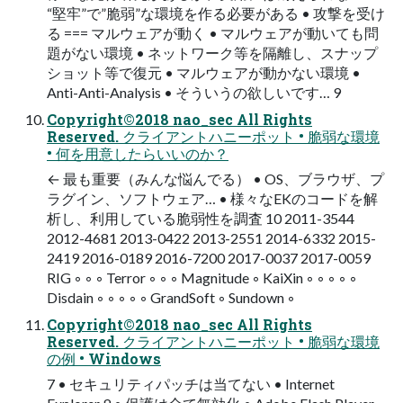
“堅牢”で”脆弱”な環境を作る必要がある • 攻撃を受け
る === マルウェアが動く • マルウェアが動いても問
題がない環境 • ネットワーク等を隔離し、スナップ
ショット等で復元 • マルウェアが動かない環境 •
Anti-Anti-Analysis • そういうの欲しいです… 9
Copyright©2018 nao_sec All Rights
Reserved. クライアントハニーポット • 脆弱な環境
• 何を用意したらいいのか？
← 最も重要（みんな悩んでる） • OS、ブラウザ、プ
ラグイン、ソフトウェア… • 様々なEKのコードを解
析し、利用している脆弱性を調査 10 2011-3544
2012-4681 2013-0422 2013-2551 2014-6332 2015-
2419 2016-0189 2016-7200 2017-0037 2017-0059
RIG ◦ ◦ ◦ Terror ◦ ◦ ◦ Magnitude ◦ KaiXin ◦ ◦ ◦ ◦ ◦
Disdain ◦ ◦ ◦ ◦ ◦ GrandSoft ◦ Sundown ◦
Copyright©2018 nao_sec All Rights
Reserved. クライアントハニーポット • 脆弱な環境
の例 • Windows
7 • セキュリティパッチは当てない • Internet