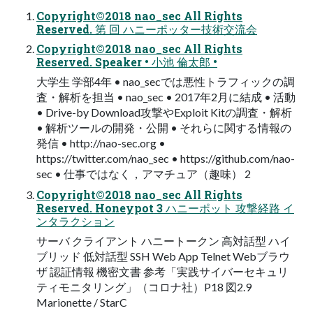
Copyright©2018 nao_sec All Rights
Reserved. 第 回 ハニーポッター技術交流会
Copyright©2018 nao_sec All Rights
Reserved. Speaker • 小池 倫太郎 •
大学生 学部4年 • nao_secでは悪性トラフィックの調
査・解析を担当 • nao_sec • 2017年2月に結成 • 活動
• Drive-by Download攻撃やExploit Kitの調査・解析
• 解析ツールの開発・公開 • それらに関する情報の
発信 • http://nao-sec.org •
https://twitter.com/nao_sec • https://github.com/nao-
sec • 仕事ではなく，アマチュア（趣味） 2
Copyright©2018 nao_sec All Rights
Reserved. Honeypot 3 ハニーポット 攻撃経路 イ
ンタラクション
サーバ クライアント ハニートークン 高対話型 ハイ
ブリッド 低対話型 SSH Web App Telnet Webブラウ
ザ 認証情報 機密文書 参考「実践サイバーセキュリ
ティモニタリング」（コロナ社）P18 図2.9
Marionette / StarC