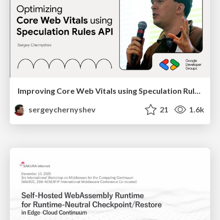
Improving Core Web Vitals using Speculation Rules API
sergeychernyshev
21
1.6k