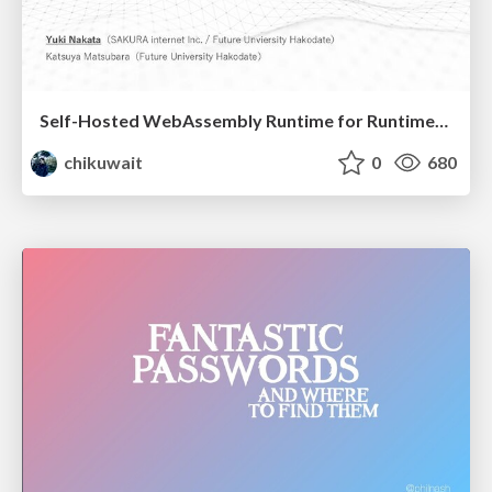
Self-Hosted WebAssembly Runtime for Runtime-Neutral Checkpoint/Restore in Edge–Cloud Continuum
chikuwait
0
680