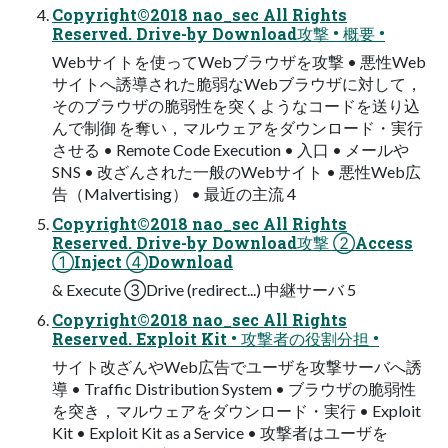
Copyright©2018 nao_sec All Rights
Reserved. Drive-by Download攻撃 • 概要 •
Webサイトを使ってWebブラウザを攻撃 • 悪性Web
サイトへ誘導された脆弱なWebブラウザに対して，
そのブラウザの脆弱性を突くようなコードを送り込
んで制御 を奪い，マルウェアをダウンロード・実行
させる • Remote Code Execution • 入口 • メールや
SNS • 改ざんされた一般のWebサイト • 悪性Web広
告（Malvertising） • 最近の主流 4
Copyright©2018 nao_sec All Rights
Reserved. Drive-by Download攻撃 ②Access
①Inject ④Download
& Execute ③Drive (redirect...) 中継サーバ 5
Copyright©2018 nao_sec All Rights
Reserved. Exploit Kit • 攻撃者の役割分担 •
サイト改ざんやWeb広告でユーザを攻撃サーバへ誘
導 • Traffic Distribution System • ブラウザの脆弱性
を突き，マルウェアをダウンロード・実行 • Exploit
Kit • Exploit Kit as a Service • 攻撃者はユーザを