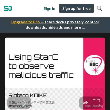
Sign in
Sign up for free
Upgrade to Pro
— share decks privately, control
downloads, hide ads and more …