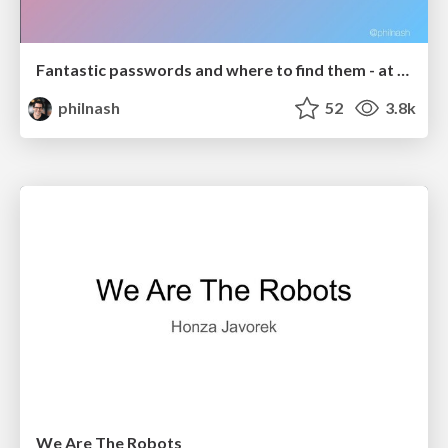
Fantastic passwords and where to find them - at NoRuKo
philnash
52
3.8k
We Are The Robots