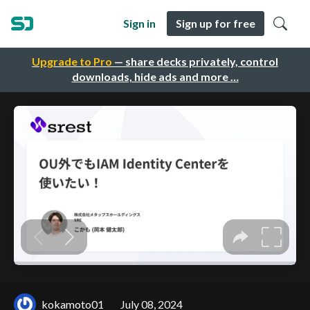
Sign in
Sign up for free
Upgrade to Pro
— share decks privately, control
downloads, hide ads and more …
kokamoto01
July 08, 2024