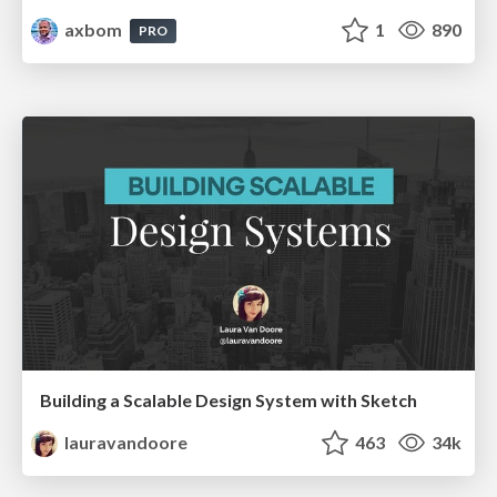
axbom
1
890
PRO
Building a Scalable Design System with Sketch
lauravandoore
463
34k