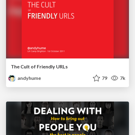
The Cult of Friendly URLs
andyhume
79
7k