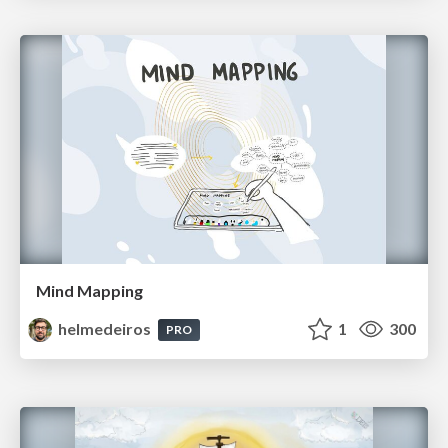
Mind Mapping
helmedeiros
1
300
PRO