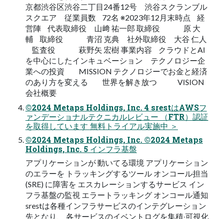
京都渋谷区渋谷二丁目24番12号 渋谷スクランブル
スクエア 従業員数 72名 ※2023年12月末時点 経
営陣 代表取締役 山﨑 祐一郎 取締役 原 大
輔 取締役 青沼 克典 社外取締役 大谷 仁人
監査役 萩野矢 宏樹 事業内容 クラウドとAI
を中心にしたインキュベーション テクノロジー企
業への投資 MISSION テクノロジーでお金と経済
のあり方を変える 世界を解き放つ VISION
会社概要
©2024 Metaps Holdings, Inc. 4 srestはAWSフ
ァンデーショナルテクニカルレビュー （FTR）認証
を取得しています 無料トライアル実施中 ＞
©2024 Metaps Holdings, Inc. ©2024 Metaps
Holdings, Inc. 5 インフラ基盤
アプリケーションが 動いてる環境 アプリケーション
のエラーを トラッキングするツール オンコール担当
(SRE) に障害を エスカレーションするサービス イン
フラ基盤の監視 エラートラッキング オンコール通知
srestは各種インフラサービスのインテグレーション
先となり、 各サービスのイベントログを集積‧可視化