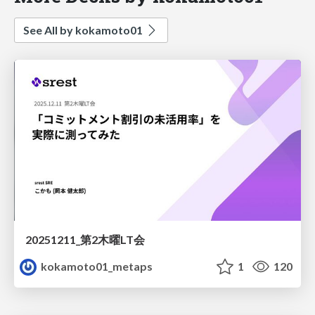
See All by kokamoto01
20251211_第2木曜LT会
kokamoto01_metaps
1
120