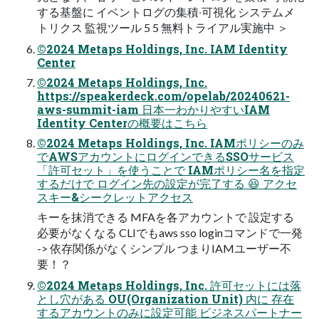
する基盤に イベントログの集積‧可視化 システムメ
トリクス 監視ツール 5 5 無料トライアル実施中 ＞
©2024 Metaps Holdings, Inc. IAM Identity
Center
©2024 Metaps Holdings, Inc.
https://speakerdeck.com/opelab/20240621-
aws-summit-iam ⽇本⼀わかりやすいIAM
Identity Centerの概要はこちら
©2024 Metaps Holdings, Inc. IAMポリシーのみ
でAWSアカウントにログインできるSSOサービス
「許可セット」を使うことで IAMポリシー名を指定
するだけで ログイン先の設定が完了する 😆 アクセ
スキー&シークレットアクセス
キーを抹消できる MFAを各アカウントで 設定する
必要がなくなる CLIでもaws sso loginコマンドで⼀発
-> 依存関係がなくシンプル つまりIAMユーザー不
要！？
©2024 Metaps Holdings, Inc. 許可セットには落
とし⽳がある OU(Organization Unit) 内に 存在
するアカウントのみに設定可能 ビジネスパートナー