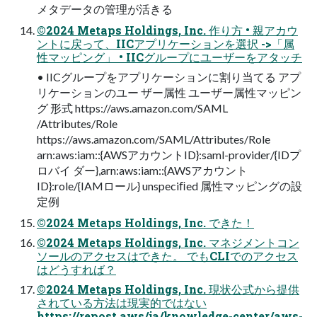
メタデータの管理が活きる
©2024 Metaps Holdings, Inc. 作り⽅ • 親アカウ
ントに戻って、IICアプリケーションを選択 ->「属
性マッピング」 • IICグループにユーザーをアタッチ
• IICグループをアプリケーションに割り当てる アプ
リケーションのユー ザー属性 ユーザー属性マッピン
グ 形式 https://aws.amazon.com/SAML
/Attributes/Role
https://aws.amazon.com/SAML/Attributes/Role
arn:aws:iam::{AWSアカウントID}:saml-provider/{IDプ
ロバイ ダー},arn:aws:iam::{AWSアカウント
ID}:role/{IAMロール} unspeciﬁed 属性マッピングの設
定例
©2024 Metaps Holdings, Inc. できた！
©2024 Metaps Holdings, Inc. マネジメントコン
ソールのアクセスはできた。 でもCLIでのアクセス
はどうすれば？
©2024 Metaps Holdings, Inc. 現状公式から提供
されている⽅法は現実的ではない
https://repost.aws/ja/knowledge-center/aws-