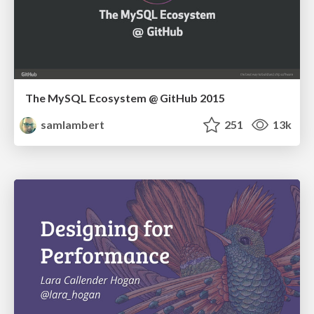
The MySQL Ecosystem @ GitHub 2015
samlambert
251
13k