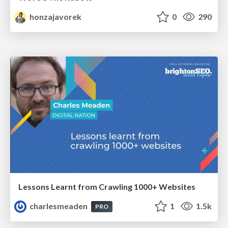
honzajavorek
0
290
Lessons Learnt from Crawling 1000+ Websites
charlesmeaden
1
1.5k
PRO