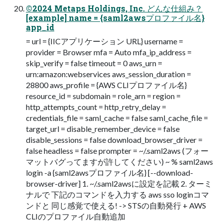
©2024 Metaps Holdings, Inc. どんな仕組み？
[example] name = {saml2awsプロファイル名}
app_id
= url = {IICアプリケーション URL} username =
provider = Browser mfa = Auto mfa_ip_address =
skip_verify = false timeout = 0 aws_urn =
urn:amazon:webservices aws_session_duration =
28800 aws_profile = {AWS CLIプロファイル名}
resource_id = subdomain = role_arn = region =
http_attempts_count = http_retry_delay =
credentials_file = saml_cache = false saml_cache_file =
target_url = disable_remember_device = false
disable_sessions = false download_browser_driver =
false headless = false prompter = ~/.saml2aws (フォー
マットバグってますが許してください) ~ % saml2aws
login -a {saml2awsプロファイル名} [--download-
browser-driver] 1. ~/.saml2awsに設定を記載 2. ターミ
ナルで 下記のコマンドを⼊⼒する aws sso loginコマ
ンドと 同じ感覚で使える! -> STSの⾃動発⾏ + AWS
CLIのプロファイル⾃動追加