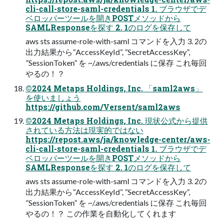
cli-call-store-saml-credentials 1. ブラウザでデ
ベロッパーツールを開きPOSTメソッドから
SAMLResponseを探す 2. 1のログを保存して
aws sts assume-role-with-saml コマンドを⼊⼒ 3. 2の
出⼒結果から”AccessKeyId”, ”SecretAccessKey”,
”SessionToken” を ~/.aws/credentials に保存 これ毎回
やるの！？
©2024 Metaps Holdings, Inc. 「saml2aws」
を使いましょう
https://github.com/Versent/saml2aws
©2024 Metaps Holdings, Inc. 現状公式から提供
されている⽅法は現実的ではない
https://repost.aws/ja/knowledge-center/aws-
cli-call-store-saml-credentials 1. ブラウザでデ
ベロッパーツールを開きPOSTメソッドから
SAMLResponseを探す 2. 1のログを保存して
aws sts assume-role-with-saml コマンドを⼊⼒ 3. 2の
出⼒結果から”AccessKeyId”, ”SecretAccessKey”,
”SessionToken” を ~/.aws/credentials に保存 これ毎回
やるの！？ この作業を⾃動化してくれます