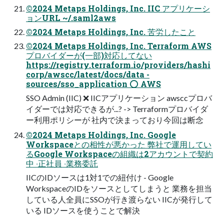
©2024 Metaps Holdings, Inc. IIC アプリケーシ
ョンURL ~/.saml2aws
©2024 Metaps Holdings, Inc. 苦労したこと
©2024 Metaps Holdings, Inc. Terraform AWS
プロバイダーが(⼀部)対応してない
https://registry.terraform.io/providers/hashi
corp/awscc/latest/docs/data -
sources/sso_application ⭕ AWS
SSO Admin (IIC) ❌ IICアプリケーション awsccプロバ
イダーでは対応できるが...? -> Terraformプロバイダ
ー利⽤ポリシーが 社内で決まっており今回は断念
©2024 Metaps Holdings, Inc. Google
Workspaceとの相性が悪かった 弊社で運⽤してい
るGoogle Workspaceの組織は2アカウントで契約
中 ‧正社員 ‧業務委託
IICのIDソースは1対1での紐付け - Google
WorkspaceのIDをソースとしてしまうと 業務を担当
している⼈全員にSSOが⾏き渡らない IICが発⾏して
いる IDソースを使うことで解決