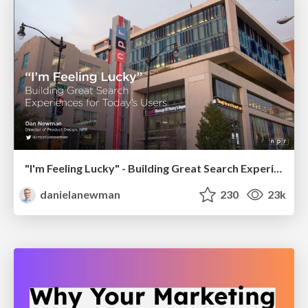
"I'm Feeling Lucky" - Building Great Search Experiences for Today's Users (#IAC19)
danielanewman
230
23k