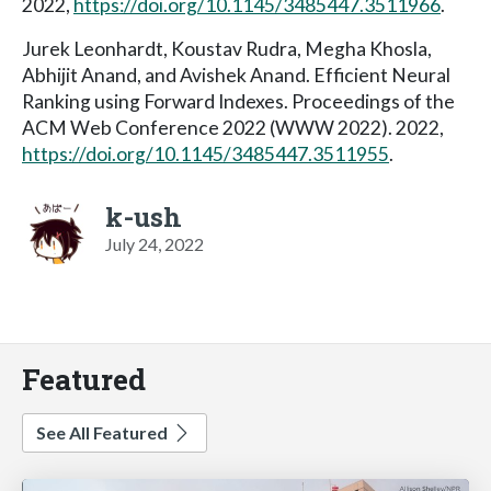
2022,
https://doi.org/10.1145/3485447.3511966
.
Jurek Leonhardt, Koustav Rudra, Megha Khosla,
Abhijit Anand, and Avishek Anand. Efficient Neural
Ranking using Forward Indexes. Proceedings of the
ACM Web Conference 2022 (WWW 2022). 2022,
https://doi.org/10.1145/3485447.3511955
.
k-ush
July 24, 2022
Featured
See All Featured