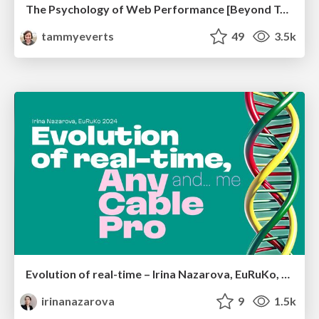
The Psychology of Web Performance [Beyond Tellerrand 2023]
tammyeverts
49
3.5k
Evolution of real-time – Irina Nazarova, EuRuKo, 2024
irinanazarova
9
1.5k