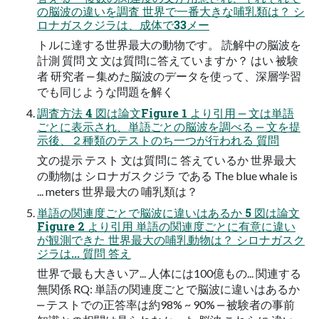
の脳波の違いを調査 世界で⼀番⼤きな哺乳類は？ シ
ロナガスクジラは、成体で33メー
トルに達する世界最⼤の動物です。 読解中の脳波を
計測 質問 ⽂ ⽂は質問に答えていますか？ はい 被験
者 研究者 ‒ 集めた脳波のデータを使って、深層学習
でも同じような問題を解く
調査⽅法 4 図は論⽂Figure 1 より引⽤ ‒ ⽂は単語
ごとに表⽰され、単語ごとの脳波を調べる ‒ ⽂を提
⽰後、２種類のテストのち⼀つが⾏われる 質問
⽂の提⽰ テスト ⽂は質問に 答えているか 世界最⼤
の動物は シロナガスクジラ である The blue whale is
... meters 世界最⼤の 哺乳類は？
単語の関連度ごとで脳波に違いはあるか 5 図は論⽂
Figure 2 より引⽤ 単語の関連度ごとに有意に違い
が観測できた 世界最⼤の哺乳動物は？ シロナガスク
ジラは... 質問 答え
世界で最も⼤きいア... ⼈体には100億もの... 関連する
無関係 RQ: 単語の関連度ごとで脳波に違いはあるか
‒ テストでの正答率は約98% ~ 90% ‒ 被験者の事前