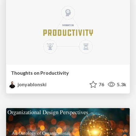
Thoughts on Productivity
jonyablonski
76
5.3k