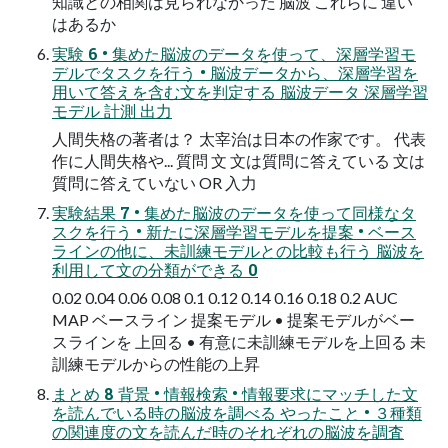
知識との相関は⾒られなかった 脳波 これらに 違い
はあるか
実験 6 • 集めた脳波のデータを使って、深層学習モ
デルでタスクを⾏う • 脳波データから、深層学習を
⽤いて答えを含む⽂を判定する 脳波データ 深層学習
モデル 計測 出⼒
⼈間失格の著者は？ 太宰治は⽇本の作家です。 代表
作に⼈間失格や... 質問 ⽂ ⽂は質問に答えている ⽂は
質問に答えていない OR ⼊⼒
実験結果 7 • 集めた脳波のデータを使って同様なタ
スクを⾏う • 新たに深層学習モデルを提案 • ベース
ラインの他に、未訓練モデルとの⽐較も⾏う 脳波を
利⽤して⽂の分類ができる 0
0.02 0.04 0.06 0.08 0.1 0.12 0.14 0.16 0.18 0.2 AUC
MAP ベースライン 提案モデル • 提案モデルがベー
スラインを 上回る • 有意に未訓練モデルを上回る 未
訓練モデルからの性能の上昇
まとめ 8 背景 • 情報検索 • 情報要求にマッチした⽂
を読んでいる時の脳波を調べる やったこと • ３種類
の関連度の⽂を読んだ時のそれぞれの脳波を調査