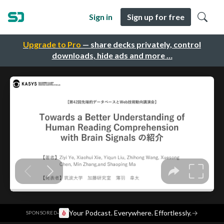
Sign in
Sign up for free
Upgrade to Pro
— share decks privately, control
downloads, hide ads and more …
·
Your Podcast. Everywhere. Effortlessly.
→
SPONSORED