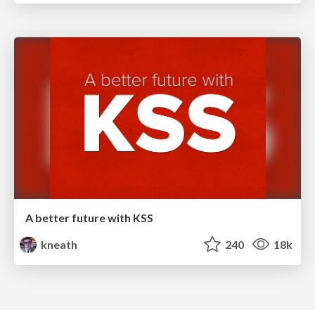
A better future with KSS
kneath
240
18k