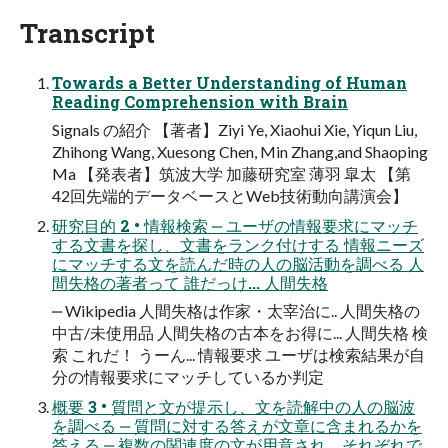
Transcript
Towards a Better Understanding of Human
Reading Comprehension with Brain
Signals の紹介 【著者】Ziyi Ye, Xiaohui Xie, Yiqun Liu,
Zhihong Wang, Xuesong Chen, Min Zhang,and Shaoping
Ma 【発表者】筑波⼤学 加藤研究室 薄⽻ 皐太 【第
42回先端的データベースとWeb技術動向講演会】
研究⽬的 2 • 情報検索 ‒ ユーザの情報要求にマッチ
する⽂書を探し、⽂書をランク付けする 情報ニーズ
にマッチする⽂を読んだ時の⼈の脳活動を調べる ⼈
間失格の著者って 誰だっけ... ⼈間失格
‒ Wikipedia ⼈間失格は作家・太宰治に.. ⼈間失格の
中古/未使⽤品 ⼈間失格の古本をお得に... ⼈間失格 検
索 これだ！ うーん... 情報要求 ユーザは検索結果が⾃
分の情報要求にマッチしているか判定
概要 3 • 質問と⽂が提⽰し、⽂を読解中の⼈の脳波
を調べる ‒ 質問に対する答えが⽂章に含まれるかを
答える ‒ 複数の関連度の⽂が⽤意され、それぞれで