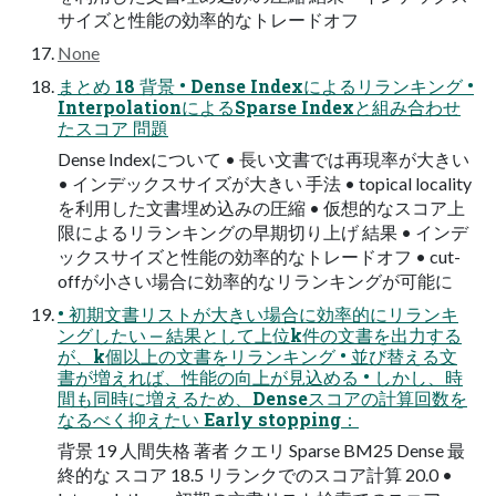
サイズと性能の効率的なトレードオフ
None
まとめ 18 背景 • Dense Indexによるリランキング •
InterpolationによるSparse Indexと組み合わせ
たスコア 問題
Dense Indexについて • ⻑い⽂書では再現率が⼤きい
• インデックスサイズが⼤きい ⼿法 • topical locality
を利⽤した⽂書埋め込みの圧縮 • 仮想的なスコア上
限によるリランキングの早期切り上げ 結果 • インデ
ックスサイズと性能の効率的なトレードオフ • cut-
offが⼩さい場合に効率的なリランキングが可能に
• 初期⽂書リストが⼤きい場合に効率的にリランキ
ングしたい ‒ 結果として上位k件の⽂書を出⼒する
が、k個以上の⽂書をリランキング • 並び替える⽂
書が増えれば、性能の向上が⾒込める • しかし、時
間も同時に増えるため、Denseスコアの計算回数を
なるべく抑えたい Early stopping：
背景 19 ⼈間失格 著者 クエリ Sparse BM25 Dense 最
終的な スコア 18.5 リランクでのスコア計算 20.0 •