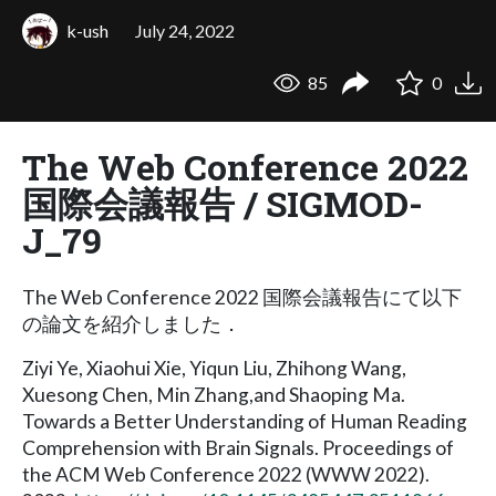
k-ush
July 24, 2022
85
0
The Web Conference 2022
国際会議報告 / SIGMOD-
J_79
The Web Conference 2022 国際会議報告にて以下
の論文を紹介しました．
Ziyi Ye, Xiaohui Xie, Yiqun Liu, Zhihong Wang,
Xuesong Chen, Min Zhang,and Shaoping Ma.
Towards a Better Understanding of Human Reading
Comprehension with Brain Signals. Proceedings of
the ACM Web Conference 2022 (WWW 2022).