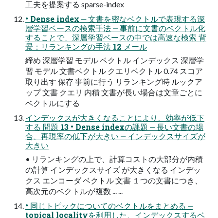
⼯夫を提案する sparse-index
• Dense index ‒ ⽂書を密なベクトルで表現する深
層学習ベースの検索⼿法 ‒ 事前に⽂書のベクトル化
することで、深層学習ベースの中では⾼速な検索 背
景：リランキングの⼿法 12 メール
締め 深層学習 モデル ベクトル インデックス 深層学
習 モデル ⽂書ベクトル クエリベクトル 0.74 スコア
取り出す 保存 事前に⾏う リランキング時 ルックア
ップ ⽂書 クエリ 内積 ⽂書が⻑い場合は⽂章ごとに
ベクトルにする
インデックスが⼤きくなることにより、効率が低下
する 問題 13 • Dense indexの課題 ‒ ⻑い⽂書の場
合、再現率の低下が⼤きい ‒ インデックスサイズが
⼤きい
• リランキングの上で、計算コストの⼤部分が内積
の計算 インデックスサイズ が⼤きくなる インデッ
クス エンコーダ ベクトル ⽂書 １つの⽂書につき、
⾼次元のベクトルが複数 ... ...
• 同じトピックについてのベクトルをまとめる ‒
topical localityを利⽤した、インデックスするベ