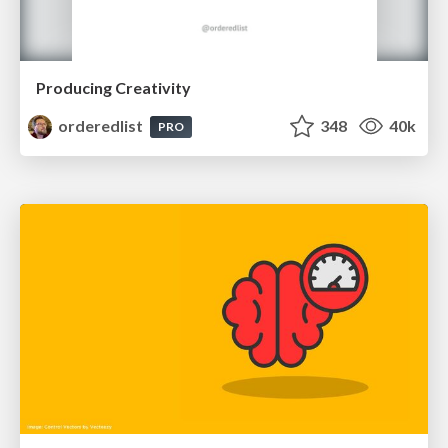
Producing Creativity
orderedlist
348
40k
PRO