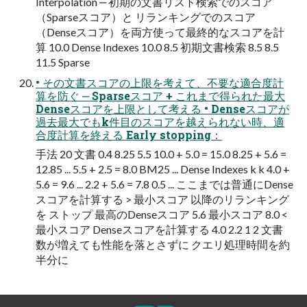
Interpolation ‒ 初期の⽂書リスト検索でのスコア
（Sparseスコア）と リランキングでのスコア
（Denseスコア）を両⽅使って最終的なスコアを計
算 10.0 Dense Indexes 10.0 8.5 初期⽂書検索 8.5 8.5
11.5 Sparse
• その⽂書スコアの上限を考えて、不要な適合度計
算を防ぐ ‒ Sparseスコア + これまで得られた最⼤
Denseスコアを上限として考える • Denseスコアが
過去最⼤でもk件⽬のスコアを越えられない時、適
合度計算を終える Early stopping：
⼿法 20 ⽂書 0.4 8.25 5.5 10.0 + 5.0 = 15.0 8.25 + 5.6 =
12.85 ... 5.5 + 2.5 = 8.0 BM25 ... Dense Indexes k k 4.0 +
5.6 = 9.6 ... 2.2 + 5.6 = 7.8 0.5 ... ここまでは普通にDense
スコアを計算する > 最⼩スコア 以降のリランキング
を ストップ 最⾼のDenseスコア 5.6 最⼩スコア 8.0 <
最⼩スコア Denseスコアを計算する 4.0 2.2 1 2 ⽂書
数が増えても性能を落とさずに クエリ処理時間を約
半分に