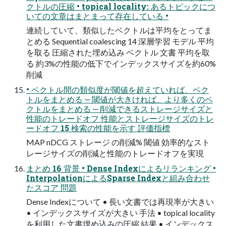
クトルの圧縮 • topical locality: あるトピックにつ
いての⽂章はまとまって存在している •
連続していて、類似したベクトルは平均をとってま
とめる Sequential coalescing 14 深層学習 モデル 平均
を取る 圧縮された埋め込み ベクトル ⽂書 平均を取
る 約3%の性能の低下でインデックスサイズを約60%
削減
• ベクトル間の類似度が閾値を超えていれば、ベク
トルをまとめる ‒ 閾値が⼤きければ、より多くのベ
クトルをまとめる ‒ 削減できるストレージサイズと
性能のトレードオフ 性能とストレージサイズのトレ
ードオフ 15 検索の性能を⽰す 評価指標
MAP nDCG ストレージ の削減% 閾値 効率的なスト
レージサイズの削減と性能のトレードオフを実現
まとめ 16 背景 • Dense Indexによるリランキング •
InterpolationによるSparse Indexと組み合わせ
たスコア 問題
Dense Indexについて • ⻑い⽂書では再現率が⼤きい
• インデックスサイズが⼤きい ⼿法 • topical locality
を利⽤した⽂書埋め込みの圧縮 結果 • インデックス