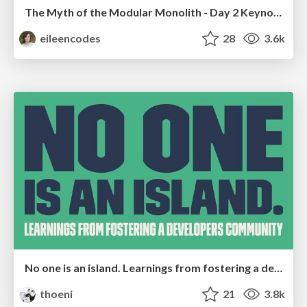
The Myth of the Modular Monolith - Day 2 Keynote - Rails World 2024
eileencodes
28
3.6k
No one is an island. Learnings from fostering a developers community.
thoeni
21
3.8k