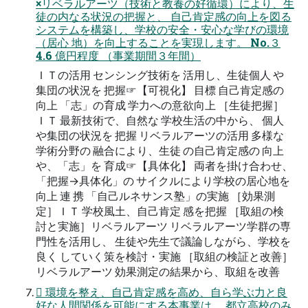
×リベラルアーツ（技術と教養の好循環）により、生
徒の内なる状況の把握と、 自己肯定感の向上を図る
システムを構築し、学校の安全・安心な学びの環境
（居心 地）を向上することを実現します。 No.３
4.6 億円程度 （事業期間３年間）
ＩＴの活用 センシング技術を 活用し、生徒個人 や
集団の状況を 把握☞【可視化】 目標 自己肯定感の
向上 「志」の育成 学力への意欲向上 ［生徒把握］
ＩＴ 最新技術で、自然な 学校生活の中から、 個人
や集団の状況を 把握 リベラルアーツの活用 多様な
学術分野の 融合により、生徒 の自己肯定感の 向上
や、「志」を 育成☞【具体化】 両者を掛け合わせ、
「把握→具体化」の サイクルにより学校の居心地を
向上 連 携 「自己ルネサンス塾」の実施 ［効果測
定］ＩＴ 学校風土、自己肯定 感を把握 ［取組の検
討と実施］リベラルアーツ リベラルアーツ学群の専
門性を活用し、 生徒や先生で議論しながら、学校を
良く していく策を検討・実施 ［取組の検証と改善］
リベラルアーツ 効果測定の結果から、取組を改善
 環境を整え、自己肯定感を高め、自ら学ぶ力と良
好な人間関係を可能にする本事業は、 都立高校のみ