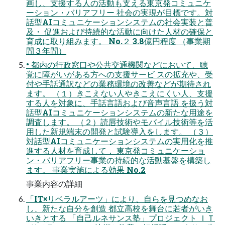
画し、支援する人の活動も支える東京発コミュニケ
ーション・バリアフリー 社会の実現が目標です。対
話型AIコミュニケーションシステムの社会実装と普
及・ 促進および持続的な活動に向けた人材の確保と
育成に取り組みます。 No.２ 3.8億円程度 （事業期
間３年間）
• 都内の行政窓口や公共交通機関などにおいて、聴
覚に障がいがある方への支援サービ スの拡充や、受
付や手話通訳などの業務環境の改善などが期待され
ます。 （１）きこえない人やきこえにくい人、支援
する人を対象に、手話言語および音声言語 を扱う対
話型AIコミュニケーションシステムの新たな用途を
調査します。 （２）読唇技術やモバイル技術等を活
用した新規端末の開発と試験導入をします。 （３）
対話型AIコミュニケーションシステムの実用化を推
進する人材を育成して， 東京発コミュニケーショ
ン・バリアフリー事業の持続的な活動基盤を構築し
ます。 事業実施による効果 No.2
事業内容の詳細
「IT×リベラルアーツ」により、自らを見つめなお
し、新たな自分を創造 都立高校を舞台に若者がいき
いきとする 「自己ルネサンス塾」プロジェクト ＩＴ