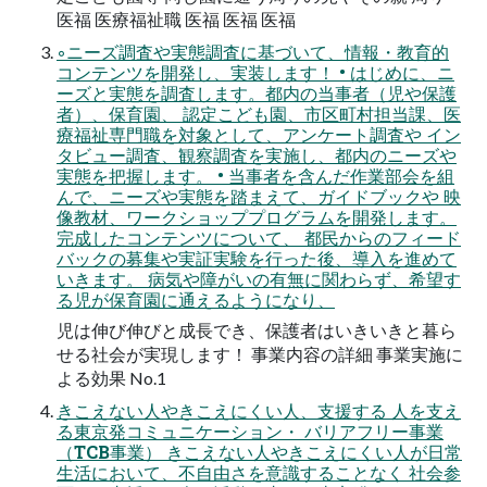
医福 医療福祉職 医福 医福 医福
◦ニーズ調査や実態調査に基づいて、情報・教育的
コンテンツを開発し、実装します！ • はじめに、ニ
ーズと実態を調査します。都内の当事者（児や保護
者）、保育園、 認定こども園、市区町村担当課、医
療福祉専門職を対象として、アンケート調査や イン
タビュー調査、観察調査を実施し、都内のニーズや
実態を把握します。 • 当事者を含んだ作業部会を組
んで、ニーズや実態を踏まえて、ガイドブックや 映
像教材、ワークショッププログラムを開発します。
完成したコンテンツについて、 都民からのフィード
バックの募集や実証実験を行った後、導入を進めて
いきます。 病気や障がいの有無に関わらず、希望す
る児が保育園に通えるようになり、
児は伸び伸びと成長でき、保護者はいきいきと暮ら
せる社会が実現します！ 事業内容の詳細 事業実施に
よる効果 No.1
きこえない人やきこえにくい人、支援する 人を支え
る東京発コミュニケーション・ バリアフリー事業
（TCB事業） きこえない人やきこえにくい人が日常
生活において、不自由さを意識することなく 社会参