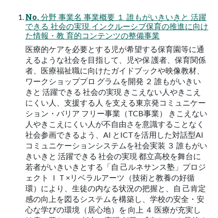
No. 分野 事業名 事業概要 １ 誰もがいきいきと 活躍
できる 社会の実現 インクルーシブ保育の推進に向け
た情報・教 育的コンテンツの整備事業
医療的ケアを必要とする児が希望する保育園等に通
えるような社会を目指して、児や保 護者、保育関係
者、医療福祉職に向けたガイドブックや映像教材、
ワークショッププロ グラムを開発 ２ 誰もがいきい
きと 活躍できる 社会の実現 きこえない人やきこえ
にくい人、支援する人 を支える東京発コミュニケー
ション・バリア フリー事業（TCB事業） きこえない
人やきこえにくい人が不自由さを意識することなく
社会参画できるよう、AI とICTを活用した対話型AI
コミュニケーションシステムを社会実装 ３ 誰もがい
きいきと 活躍できる 社会の実現 都立高校を舞台に
若者がいきいきとする「自 己ルネサンス塾」プロジ
ェクト ＩＴ×リベラルアーツ（技術と教養の好循
環）により、生徒の内なる状況の把握と、自 己肯定
感の向上を図るシステムを構築し、学校の安全・安
心な学びの環境（居心地）を 向上 ４ 医療が充実し