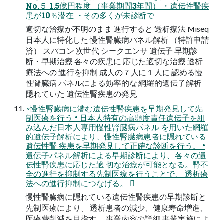
No.５ 1.5億円程度 （事業期間3年間） ・遺伝性腎疾
患が10％潜在 ・その多くが未診断で
適切な治療が不明のまま 進行すると 透析療法 Miseq
日本人に特化した 慢性腎臓病パネル解析 （特許申請
済） スパコン 次世代 シークエンサ 遺伝子 早期診
断・早期治療 各々の疾患に 応じた適切な治療 透析
療法への 進行を抑制 成人の７人に１人に 認める慢
性腎臓病 パネルによる効率的な 網羅的遺伝子解析
隠れていた 遺伝性腎疾患の発見
◦慢性腎臓病に潜む遺伝性腎疾患を早期発見して先
制医療を行う • 日本人特有の高頻度責任遺伝子を組
み込んだ日本人専用慢性腎臓病パネル を用いた網羅
的遺伝子解析により、慢性腎臓病患者に隠れている
遺伝性腎 疾患を早期発見して正確な診断を行う。 •
遺伝子パネル解析による早期診断により、各々の遺
伝性腎疾患に応じた適 切な治療が可能となる。腎不
全の進行を抑制する先制医療を行うことで、 透析療
法への進行抑制につなげる。 
慢性腎臓病に隠れている遺伝性腎疾患の早期診断と
先制医療により、 透析患者の減少、健康寿命増進、
医療費削減を目指す。 事業内容の詳細 事業実施によ