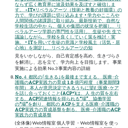
ならず広く教育界に波及効果を及ぼすと確信しま
す。 ◦IT×リベラルアーツ（技術と教養の好循環）の
力で、学びの課題に切り込みます • 学力やこころや
人間関係の諸課題に取り組み、最新技術で、自然な
学校生活の中か ら、個人や集団の状況を把握し、リ
ベラルアーツ学群の専門性を活用し、生徒や先 生で
議論しながら、学校を良くしていく策を検討・実
施。 • ITを用いて生徒の意識と学校風土（活気・居
心地）を測定し、リベラルアーツの知
見をいかしながら、自己肯定感を高め、生きづらさ
を解消し、志を立て、学力向上 を目指します。 事業
実施による効果 No.3 事業内容の詳細
No.４ 都民の｢生きる｣を最後まで支える、 医療･介
護職のACP実践力の育成 1.0 億円程度 （事業期間3
年間） 本人が意思決定できるうちに望む医療･ケア
を話し合っておくこと(ACP*)は、人 生の質を左右
する。ACP関連情報を得られる“場”、協働学習
の“場”を創り、都民の ACPを支える医療･介護職の
ACP実践力の育成基盤を創る。 医療･介護職のACP
実践力の育成基盤
(全体像) Web情報室 個人学習 ・Web情報室を 使っ