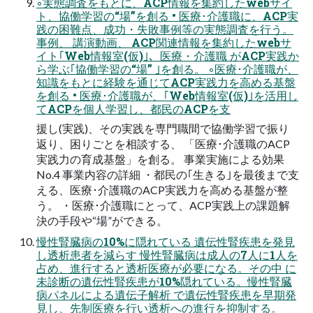
◦実態調査をもとに、ACP情報を集約したwebサイ
ト、協働学習の“場”を創る • 医療･介護職に、ACP実
践の困難点、成功・失敗事例等の実態調査を行う。
事例、 講演動画、 ACP関連情報を集約したwebサ
イト｢Web情報室(仮)｣、医療・介護職 がACP実践か
ら学ぶ｢協働学習の“場” ｣を創る。 ◦医療･介護職が、
知識をもとに経験を通じてACP実践力を高める基盤
を創る • 医療･介護職が、｢Web情報室(仮)｣を活用し
てACPを個人学習し、都民のACPを支
援し(実践)、その実践を専門職間で協働学習で振り
返り、困りごとを相談する、 「医療･介護職のACP
実践力の育成基盤」を創る。 事業実施による効果
No.4 事業内容の詳細 ・都民の｢生きる｣を最後まで支
える、医療･介護職のACP実践力を高める基盤が整
う。 ・医療･介護職にとって、ACP実践上の課題解
決の手段や“場”ができる。
慢性腎臓病の10%に隠れている 遺伝性腎疾患を発見
し透析患者を減らす 慢性腎臓病は成人の7人に1人を
占め、進行すると透析医療が必要になる。その中 に
未診断の遺伝性腎疾患が10%隠れている。慢性腎臓
病パネルによる遺伝子解析 で遺伝性腎疾患を早期発
見し、先制医療を行い透析への進行を抑制する。