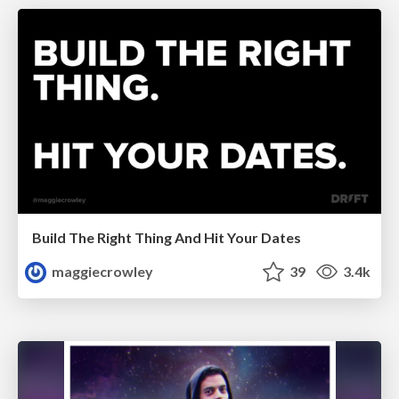
Build The Right Thing And Hit Your Dates
maggiecrowley
39
3.4k