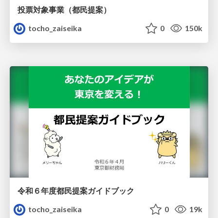
投票対象事業（都民提案）
tocho_zaiseika
0
150k
令和６年度都民提案ガイドブック
tocho_zaiseika
0
19k