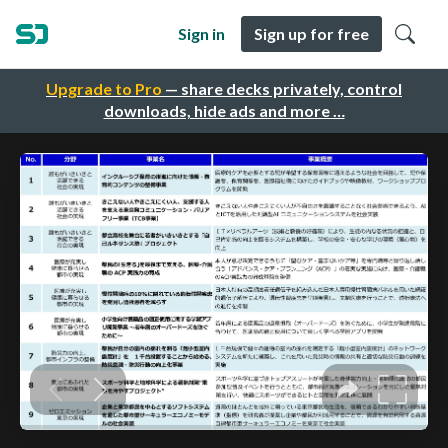
Sign in
Sign up for free
Upgrade to Pro
— share decks privately, control
downloads, hide ads and more …