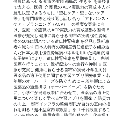
健康に暮らせる 都市の実現 都民の｢生きる｣を最後ま
で支える、医療･介護 職の ACP 実践力の育成 本人が
意思決定できるうちに「望むケア・望まないケア
等」を専門職等と繰り返し話し 合う「アドバンス・
ケア・プランニング（ACP）」の着実な実施に向
け、医療・介護職 のACP実践力の育成基盤を整備 ５
医療が充実し 健康に暮らせる 都市の実現 慢性腎臓
病の10%に隠れている遺伝性腎疾患 を発見し透析患
者を減らす 日本人特有の高頻度責任遺伝子を組み込
んだ日本人専用慢性腎臓病パネルを用いた網羅 的遺
伝子解析により、遺伝性腎疾患を早期発見し、先制
医療を行うことで、透析療法へ の進行を抑制 ６ 医
療が充実し 健康に暮らせる 都市の実現 小学生向け
医薬品の適正使用に関する学習アプ リ開発事業 ～若
年層のオーバードーズを防ぐ ために～ 若年層による
医薬品の過量摂取（オーバードーズ）を防ぐため
に、小学生が発達段階に 合わせて、医薬品の適正使
用について楽しく学べる学習アプリを開発 ７ 防災力
の向上、 都市インフラの整備 都民が自分の室内の揺
れを測る「超小型室内 震度計」を １千台設置するこ
とから始める、 防災意識・防災行動の向上化事業 1