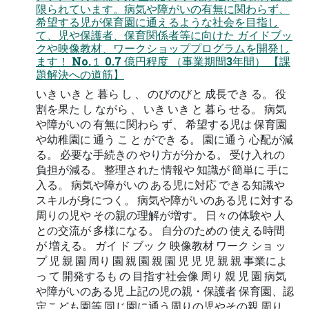
限られています。病気や障がいの有無に関わらず、
希望する児が保育園に通えるような社会を目指し
て、児や保護者、保育関係者等に向けた ガイドブッ
クや映像教材、ワークショッププログラムを開発し
ます！ No.１ 0.7 億円程度 （事業期間3年間） 【課
題解決への道筋】
いき いき と 暮ら し 、 のびのびと 成⻑でき る。 役
割を果た し ながら 、 いき いき と 暮ら せる。 病気
や障がいの 有無に関わら ず、 希望する児は 保育園
や幼稚園に 通う こ と ができ る。 園に通う ⼼配が減
る。 必要な⼿続きの やり⽅が分かる。 受け⼊れの
負担が減る。 整理された 情報や 知識が 簡単に ⼿に
⼊る。 病気や障がいの ある児に対応 できる知識や
スキルが⾝につく。 病気や障がいのある児 に対する
周りの児や その親の理解が増す。 ⽇々の体験や ⼈
との交流が 多様になる。 ⾃分のための 使える時間
が 増える。 ガイ ド ブッ ク 映像教材 ワーク ショ ッ
プ 児 親 園 周り 園 親 園 親 園 児 児 児 親 親 事業によ
っ て 開発するも の ⽬指す社会像 周り 親 児 園 病気
や障がいのある児 上記の児の親・保護者 保育園、認
定こども園等 同じ園に通う周りの児やその親 周り