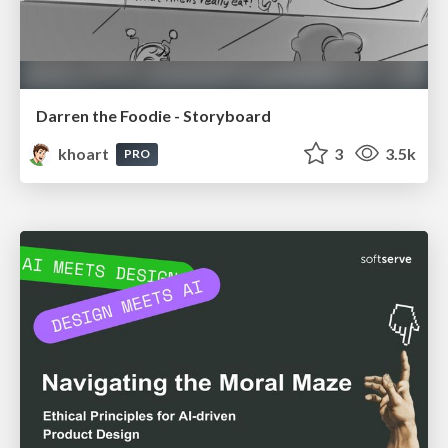
Darren the Foodie - Storyboard
khoart
3
3.5k
PRO