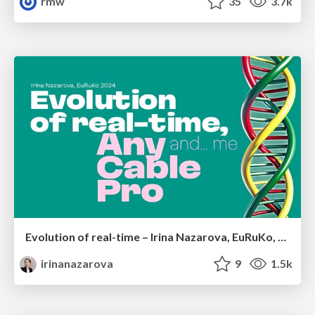
rmw
35
3.7k
Evolution of real-time – Irina Nazarova, EuRuKo, 2024
irinanazarova
9
1.5k