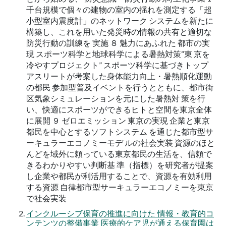
千台規模で個々の建物の室内の揺れを測定する「超
小型室内震度計」のネットワーク システムを新たに
構築し、これを用いた発災時の情報の共有と適切な
防災行動の訓練を 実施 ８ 魅力にあふれた 都市の実
現 スポーツ科学と地球科学による暑熱対策“東 京を
冷やすプロジェクト” スポーツ科学に基づきトップ
アスリートが考案した身体能力向上・暑熱順化運動
の都民 参加型普及イベントを行うとともに、都市街
区気象シミュレーションを元にした暑熱対 策を行
い、快適にスポーツができるヒトと空間を東京全体
に展開 ９ ゼロエミッション 東京の実現 企業と東京
都民を中心とするソフトシステム を通じた都市型サ
ーキュラーエコノミーモデ ルの社会実装 資源のほと
んどを域外に頼っている東京都民の生活を、信頼で
きるわかりやすい判断基 準（指標）を研究者が提案
し企業や都民が利活用することで、資源を有効利用
する資源 自律都市型サーキュラーエコノミーを東京
で社会実装
インクルーシブ保育の推進に向けた 情報・教育的コ
ンテンツの整備事業 医療的ケア児が通える保育園は