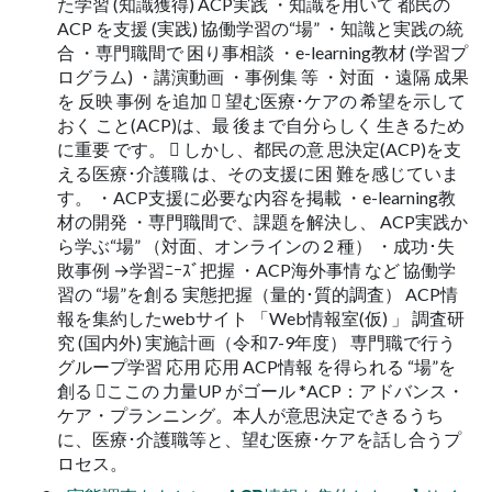
た学習 (知識獲得) ACP実践 ・知識を用いて 都民の
ACP を支援 (実践) 協働学習の“場” ・知識と実践の統
合 ・専門職間で 困り事相談 ・e-learning教材 (学習プ
ログラム) ・講演動画 ・事例集 等 ・対面 ・遠隔 成果
を 反映 事例 を追加  望む医療･ケアの 希望を示して
おく こと(ACP)は、最 後まで自分らしく 生きるため
に重要 です。  しかし、都民の意 思決定(ACP)を支
える医療･介護職 は、その支援に困 難を感じていま
す。 ・ACP支援に必要な内容を掲載 ・e-learning教
材の開発 ・専門職間で、課題を解決し、 ACP実践か
ら学ぶ“場” （対面、オンラインの２種） ・成功･失
敗事例 →学習ﾆｰｽﾞ把握 ・ACP海外事情 など 協働学
習の “場”を創る 実態把握（量的･質的調査） ACP情
報を集約したwebサイト 「Web情報室(仮) 」 調査研
究 (国内外) 実施計画（令和7-9年度） 専門職で行う
グループ学習 応用 応用 ACP情報 を得られる “場”を
創る ここの 力量UP がゴール *ACP：アドバンス・
ケア・プランニング。本人が意思決定できるうち
に、医療･介護職等と、望む医療･ケアを話し合うプ
ロセス。