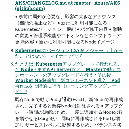
AKS/CHANGELOG.md at master · Azure/AKS
(github.com)
• 事前に周知が必要な、影響の大きなアナウ ンス
（機能の廃止など） • 新たに利用可能になる
Kubernetesバージョ ン、機能 • バグ修正内容 • 挙動
の変更 • 管理系機能やアドオンなどのソフトウェア
更 新内容 • 新たに利用可能になるNodeイメージ
Kubernetesのバージョン 1.27.9 メジャー （上がっ
たこ とはない） マイナー パッチ
たとえば: Kubernetesアップグレードで行われるこ
と Node • まずAPI Serverなど、Masterで動くコ
ンポーネントのアップグレードを行う • その後、
Worker Node追加、新コンポーネント導入、Pod
再作成を段階的に行う（ローリングアップグレー
ド） •
既存Nodeで動くPodは退避(Evict)、新Nodeで再作成
され、完了すると既存Nodeは削除される • アップグ
レード時間の短縮のため、一度に追加するNodeの数
を増やせる(Surge)が、同時に再作成されるPodも増
加し サービスレベルに影響するため、バランスを考