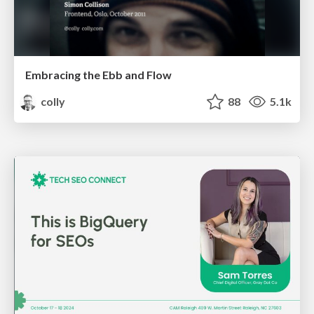
Embracing the Ebb and Flow
colly
88
5.1k