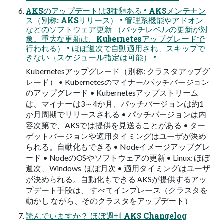
AKSのアップデートは3種類ある • AKSメンテナン
ス（別称: AKSリリース） • 管理系機能やアドオン
などのソフトウェア更新 （パッチレベルの更新が対
象。重大な更新は、Kubernetesアップグレードで
行われる） • ほぼ週次で自動適用され、スキップで
きない（スケジュール指定は可能） •
Kubernetesアップグレード（別称: クラスタアップグ
レード） • Kubernetesのマイナー/パッチバージョン
のアップグレード • Kubernetesアップストリーム
は、マイナーは3～4か月、パッチバージョンは約1
か月周期でリリースされる • パッチバージョンは内
容次第で、AKSでは提供を見送ることがある • ター
ゲットバージョンや適用タイミングはユーザが決め
られる。自動化もできる • Nodeイメージアップグレ
ード • NodeのOSやソフトウェアの更新 • Linux: ほぼ
週次、Windows: ほぼ月次 • 適用タイミングはユーザ
が決められる。自動化もできる AKSが提供するアッ
プデート手段は、 すべてインプレース（クラスタを
動かし ながら、そのクラスタをアップデート）
読んでいますか？ ほぼ週刊 AKS Changelog