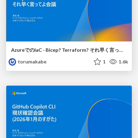
AzureでのIaC - Bicep? Terraform? それ早く言ってよ会議
torumakabe
1
1.6k