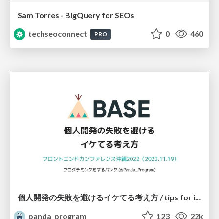
Sam Torres - BigQuery for SEOs
techseoconnect
0
460
PRO
個人開発の失敗を避けるイケてる考え方 / tips for indie hackers
panda_program
123
22k