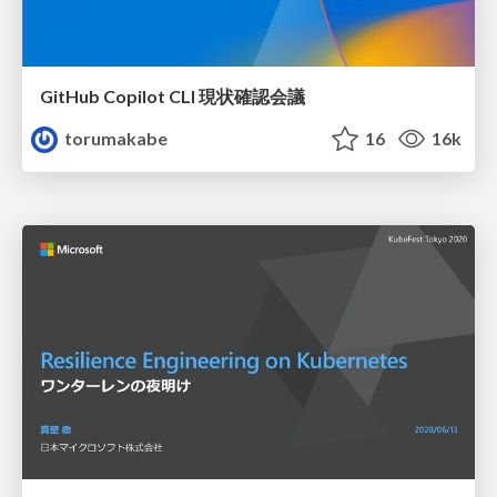
GitHub Copilot CLI 現状確認会議
torumakabe
16
16k