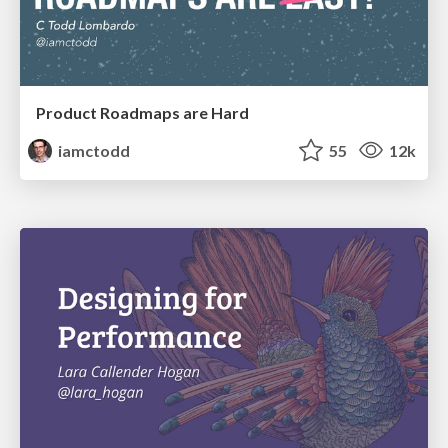
Product Roadmaps are Hard
iamctodd
55
12k