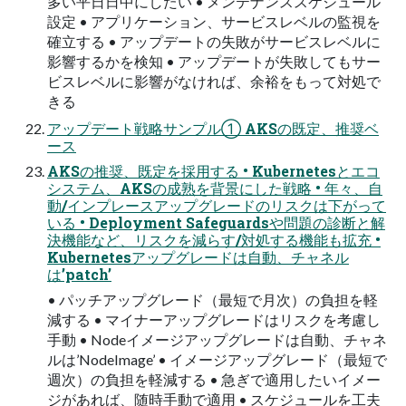
多い平日日中にしたい • メンテナンススケジュール
設定 • アプリケーション、サービスレベルの監視を
確立する • アップデートの失敗がサービスレベルに
影響するかを検知 • アップデートが失敗してもサー
ビスレベルに影響がなければ、余裕をもって対処で
きる
アップデート戦略サンプル① AKSの既定、推奨ベ
ース
AKSの推奨、既定を採用する • Kubernetesとエコ
システム、AKSの成熟を背景にした戦略 • 年々、自
動/インプレースアップグレードのリスクは下がって
いる • Deployment Safeguardsや問題の診断と解
決機能など、リスクを減らす/対処する機能も拡充 •
Kubernetesアップグレードは自動、チャネル
は’patch’
• パッチアップグレード（最短で月次）の負担を軽
減する • マイナーアップグレードはリスクを考慮し
手動 • Nodeイメージアップグレードは自動、チャネ
ルは’NodeImage’ • イメージアップグレード（最短で
週次）の負担を軽減する • 急ぎで適用したいイメー
ジがあれば、随時手動で適用 • スケジュールを工夫