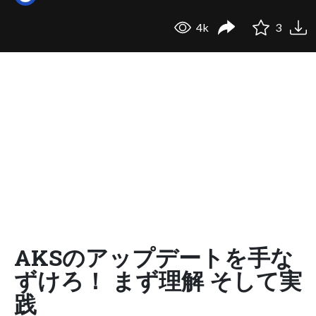
4k
3
AKSのアップデートを手な
ずけろ！ まず理解 そして実
践