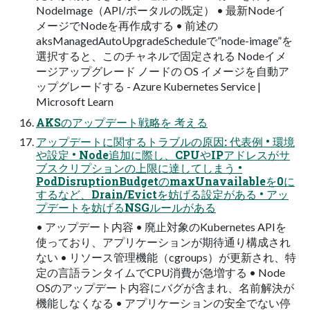
NodeImage（API/ポータルの既定） • 最新Nodeイ
メージでNodeを再作成する • 前述の
aksManagedAutoUpgradeScheduleで”node-image”を
選択すると、このチャネルで固定される Nodeイメ
ージアップグレード ノードの OS イメージを自動ア
ップグレードする - Azure Kubernetes Service |
Microsoft Learn
AKSのアップデート戦略を 考える
アップデートに関するトラブルの原因: 代表例 • 環境
や設定 • Node追加に際し、CPUやIPアドレスがサ
ブスクリプションの上限に達してしまう •
PodDisruptionBudgetのmaxUnavailableを0に
するなど、Drain/Evictを妨げる設定がある • アッ
プデートを妨げるNSGルールがある
• アップデート内容 • 廃止対象のKubernetes APIを
使っており、アプリケーションが期待通り構成され
ない • リソース管理機能（cgroups）が更新され、特
定の言語ランタイムでCPU消費が急増する • Node
OSのアップデート内容にバグが含まれ、名前解決が
機能しなくなる • アプリケーションの安全でない停