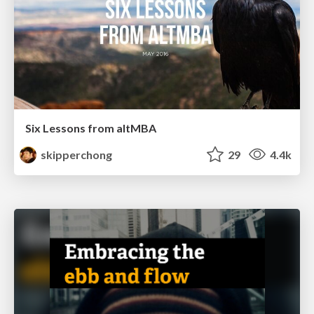
Six Lessons from altMBA
skipperchong
29
4.4k