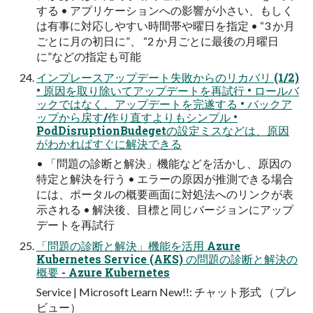
する • アプリケーションへの影響が小さい、もしく
は有事に対応しやすい時間帯や曜日を指定 • “3 か月
ごとに月の初日に”、 “2 か月ごとに最後の月曜日
に”などの指定も可能
インプレースアップデート失敗からのリカバリ (1/2)
• 原因を取り除いてアップデートを再試行 • ロールバ
ックではなく、アップデートを完遂する • バックア
ップから戻す/作り直すよりもシンプル •
PodDisruptionBudegetの設定ミスなどは、原因
がわかればすぐに解決できる
• 「問題の診断と解決」機能などを活かし、原因の
特定と解決を行う • エラーの原因が推測できる場合
には、ポータルの概要画面に対処法へのリンクが表
示される • 解決後、目標と同じバージョンにアップ
デートを再試行
「問題の診断と解決」機能を活用 Azure
Kubernetes Service (AKS) の問題の診断と解決の
概要 - Azure Kubernetes
Service | Microsoft Learn New!!: チャット形式 （プレ
ビュー）