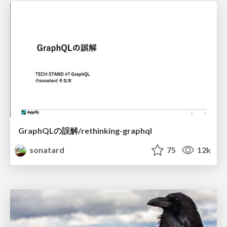
GraphQLの誤解/rethinking-graphql
sonatard
75
12k