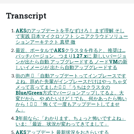
Transcript
AKSのアップデートを手なずけろ！ まず理解 そし
て実践 日本マイクロソフト シニアクラウドソリュー
ションアーキテクト 真壁 徹
最近、ポータルでAKSクラスタを作ると、推奨は…
パッチバージョン、つまり1.27.xに 新しいバージョ
ンが出たら自動 アップグレードする ノードVMの新
しいイメージが 出たら自動アップグレードする
街の声  「自動アップデートってインプレースです
よね。辞めた先輩がインプレースだけはやっ ちゃダ
メって言ってました」  「うちはクラスタの
Blue/Green方式でバージョンアップしてるよ。大
変だから、や めたいけど！でも、何かあったら怖い
から！」  「怖くて一度もアップデートしてませ
ん」
3年前なら: 「わかります、ちょっと怖いですよね」
いま: 「最近、状況が変わってきてまして」
AKSアップデート 最新状況をおさらいする