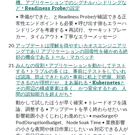
機、アプリケーションでのシグナルハンドリングな
ど • Readiness Probeの設定
• 準備ができた、とReadiness Probeが確認できる正
常性エンドポイントも必要 • 呼び出す側もエラーハ
ンドリングを考慮する • 再試行、サーキットブレー
カー、タイムアウト • 丁寧なエラーメッセージ
アップデートは理解を得やすいカオスエンジニアリ
ングであり アプリケーションの回復性を確かめる絶
好の機会である トール・マカベッチ
みんなの役割 • アプリケーションを動かしてテスト
する • トラブルの多くは、事前にテストをしていれ
ば認識、防止できたもの • 事前に机上で把握、対処
できるのが理想だが、まあ漏れる • Kubernetesと
その周辺の構成要素は多く、かつ変化するため、人
間の認知能力を超えがち •
動かして試したほうが早く確実 • トレードオフを議
論、調整する • アップデートを早く終わらせたい vs
影響範囲小さくじわじわ進めたい • maxSurgeや
PodDisruptionBudget、Node Soak Time • 業務影響
の小さな夜間や休日作業にしたい vs 対応できる人が