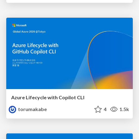
Azure Lifecycle with Copilot CLI
torumakabe
4
1.5k