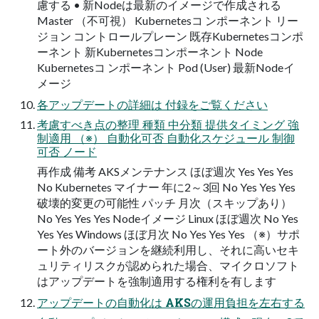
慮する • 新Nodeは最新のイメージで作成される
Master （不可視） Kubernetesコ ンポーネント リー
ジョン コントロールプレーン 既存Kubernetesコンポ
ーネント 新Kubernetesコンポーネント Node
Kubernetesコ ンポーネント Pod (User) 最新Nodeイ
メージ
各アップデートの詳細は 付録をご覧ください
考慮すべき点の整理 種類 中分類 提供タイミング 強
制適用 （※） 自動化可否 自動化スケジュール 制御
可否 ノード
再作成 備考 AKSメンテナンス ほぼ週次 Yes Yes Yes
No Kubernetes マイナー 年に2～3回 No Yes Yes Yes
破壊的変更の可能性 パッチ 月次（スキップあり）
No Yes Yes Yes Nodeイメージ Linux ほぼ週次 No Yes
Yes Yes Windows ほぼ月次 No Yes Yes Yes （※）サポ
ート外のバージョンを継続利用し、それに高いセキ
ュリティリスクが認められた場合、マイクロソフト
はアップデートを強制適用する権利を有します
アップデートの自動化は AKSの運用負担を左右する