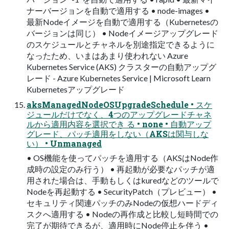
ナーバージョンを自動で適用する • node-images •
最新Nodeイメージを自動で適用する（Kubernetesの
バージョンは同じ） • Nodeイメージアップグレード
のスケジュールとチャネルを別途指定できるように
なったため、いまはあまり使われない Azure
Kubernetes Service (AKS) クラスターの自動アップグ
レード - Azure Kubernetes Service | Microsoft Learn
Kubernetesアップグレード
aksManagedNodeOSUpgradeSchedule • スケ
ジュールだけでなく、4つのアップグレードチャネ
ルから適用内容を選択でき る • none • 自動アップ
グレード、パッチ適用をしない（AKSは関与しな
い） • Unmanaged
• OS機能を使ってパッチを適用する（AKSはNode作
成時の設定のみ行う） • 再起動が必要なパッチが適
用された場合は、手動もしくはkuredなどのツールで
Nodeを再起動する • SecurityPatch（プレビュー） •
セキュリティ関連パッチのみNodeの仮想ハードディ
スクへ適用する • Nodeの再作成と比較し短時間での
完了が期待できるが、適用時にNode停止を伴う •