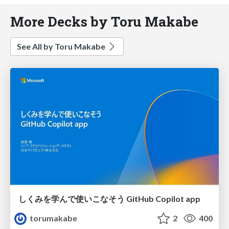
More Decks by Toru Makabe
See All by Toru Makabe
しくみを学んで使いこなそう GitHub Copilot app
torumakabe
2
400