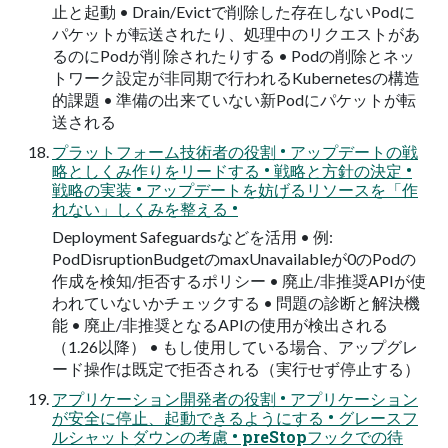
止と起動 • Drain/Evictで削除した存在しないPodに
パケットが転送されたり、処理中のリクエストがあ
るのにPodが削 除されたりする • Podの削除とネッ
トワーク設定が非同期で行われるKubernetesの構造
的課題 • 準備の出来ていない新Podにパケットが転
送される
プラットフォーム技術者の役割 • アップデートの戦
略としくみ作りをリードする • 戦略と方針の決定 •
戦略の実装 • アップデートを妨げるリソースを「作
れない」しくみを整える •
Deployment Safeguardsなどを活用 • 例:
PodDisruptionBudgetのmaxUnavailableが0のPodの
作成を検知/拒否するポリシー • 廃止/非推奨APIが使
われていないかチェックする • 問題の診断と解決機
能 • 廃止/非推奨となるAPIの使用が検出される
（1.26以降） • もし使用している場合、アップグレ
ード操作は既定で拒否される（実行せず停止する）
アプリケーション開発者の役割 • アプリケーション
が安全に停止、起動できるようにする • グレースフ
ルシャットダウンの考慮 • preStopフックでの待