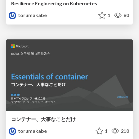
Resilience Engineering on Kubernetes
torumakabe
1
80
コンテナー、大事なことだけ
torumakabe
1
210