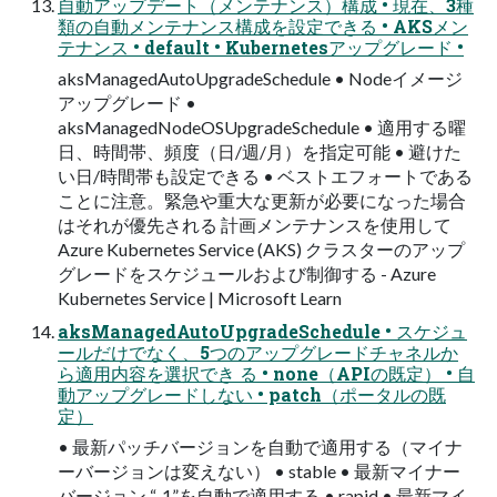
自動アップデート（メンテナンス）構成 • 現在、3種
類の自動メンテナンス構成を設定できる • AKSメン
テナンス • default • Kubernetesアップグレード •
aksManagedAutoUpgradeSchedule • Nodeイメージ
アップグレード •
aksManagedNodeOSUpgradeSchedule • 適用する曜
日、時間帯、頻度（日/週/月）を指定可能 • 避けた
い日/時間帯も設定できる • ベストエフォートである
ことに注意。緊急や重大な更新が必要になった場合
はそれが優先される 計画メンテナンスを使用して
Azure Kubernetes Service (AKS) クラスターのアップ
グレードをスケジュールおよび制御する - Azure
Kubernetes Service | Microsoft Learn
aksManagedAutoUpgradeSchedule • スケジュ
ールだけでなく、5つのアップグレードチャネルか
ら適用内容を選択でき る • none（APIの既定） • 自
動アップグレードしない • patch（ポータルの既
定）
• 最新パッチバージョンを自動で適用する（マイナ
ーバージョンは変えない） • stable • 最新マイナー
バージョン “-1”を自動で適用する • rapid • 最新マイ