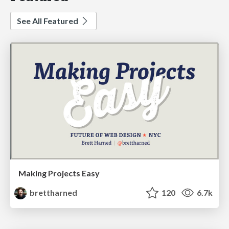
See All Featured
Making Projects Easy
brettharned
120
6.7k