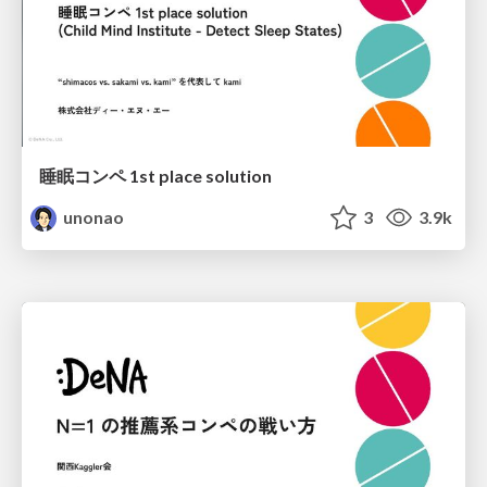
睡眠コンペ 1st place solution
unonao
3
3.9k