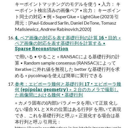
キーポイントマッチングのモデルを使う ▪ 入力： キ
ーポイント検出済みの画像ペア ▪ 出力： キーポイン
ト同士の対応 • 例 ◦ SuperGlue ◦ LightGlue (2023) 引
用元：[Paul-Edouard Sarlin, Daniel DeTone, Tomasz
Malisiewicz, Andrew Rabinovich,2020]
4. ペア画像の対応を表す基礎行列の計算 16 • 目的 ◦
ペア画像の対応を表す基礎行列を計算する ▪
Sparse Reconstruction
で用いる • やること ◦ RANSACによる基礎行列の計
算 ▪ Random sample consensus (RANSAC)によって
iterative に外れ値を無視した better な基礎行列を求
める ◦ pycolmapを使えば簡単に実行できる
参考：エピポーラ幾何と基礎行列 17 • エピポーラ幾
何 (epipolar geometry) ◦ ２台のカメラで撮影し
た画像間における幾何 • 基礎行列
◦ カメラ固有の(内部)パラメータを用いて正規 化し
ない場合 X L と X R の位置はある行列F を用いて表現
でき、これを基礎行列と呼ぶ ◦ 正規化する場合は基
本行列と呼ぶ 引用元：
https://kornia.readthedocs.io/en/stable/geometry.epip