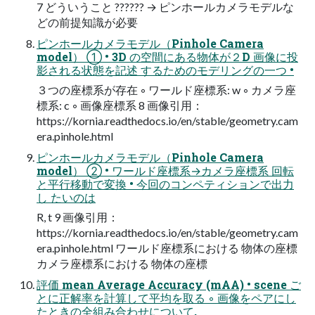
7 どういうこと ?????? → ピンホールカメラモデルな
どの前提知識が必要
ピンホールカメラモデル（Pinhole Camera
model） ① • 3D の空間にある物体が２D 画像に投
影される状態を記述 するためのモデリングの一つ •
３つの座標系が存在 ◦ ワールド座標系: w ◦ カメラ座
標系: c ◦ 画像座標系 8 画像引用：
https://kornia.readthedocs.io/en/stable/geometry.cam
era.pinhole.html
ピンホールカメラモデル（Pinhole Camera
model） ② • ワールド座標系→カメラ座標系 回転
と平行移動で変換 • 今回のコンペティションで出力
し たいのは
R, t 9 画像引用：
https://kornia.readthedocs.io/en/stable/geometry.cam
era.pinhole.html ワールド座標系における 物体の座標
カメラ座標系における 物体の座標
評価 mean Average Accuracy (mAA) • scene ご
とに正解率を計算して平均を取る ◦ 画像をペアにし
たときの全組み合わせについて,