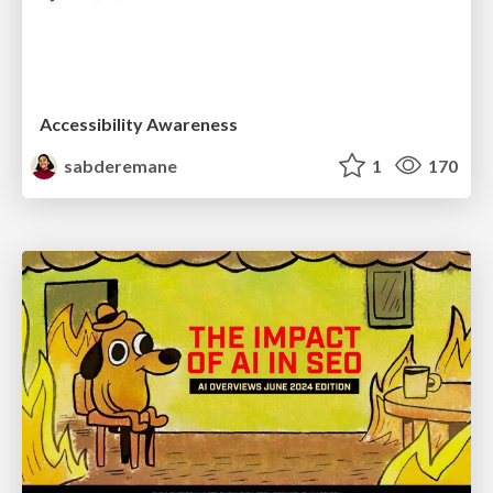
Accessibility Awareness
sabderemane
1
170