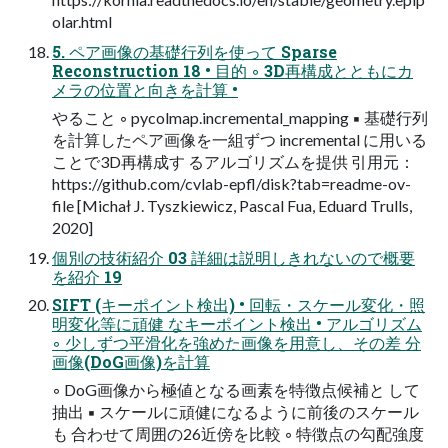
olar.html
5. ペア画像の基礎行列を使って Sparse
Reconstruction 18 • 目的 ◦ 3D再構成とともにカ
メラの位置と向きを計算 •
やること ◦ pycolmap.incremental_mapping ▪ 基礎行列
を計算したペア画像を一組ずつ incremental に用いる
ことで3D再構成す るアルゴリズムを提供 引用元：
https://github.com/cvlab-epfl/disk?tab=readme-ov-
file [Michał J. Tyszkiewicz, Pascal Fua, Eduard Trulls,
2020]
個別の技術紹介 03 詳細は説明しきれないので概要
を紹介 19
SIFT (キーポイント検出) • 回転・スケール変化・照
明変化等に頑健 なキーポイント検出 • アルゴリズム
◦ 少しずつ平滑化を強めた画像を用意し、その差 分
画像(DoG画像)を計算
◦ DoG画像から極値となる画素を特徴点候補と して
抽出 ▪ スケールに頑健になるように前後のスケール
も 合わせて周囲の26近傍を比較 ◦ 特徴点の勾配強度