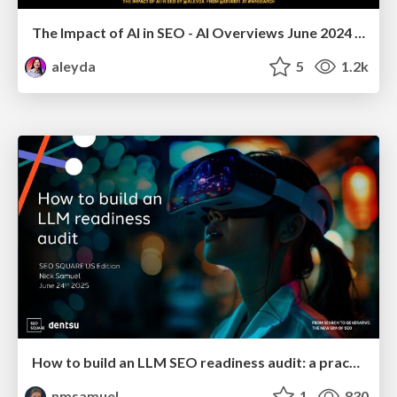
The Impact of AI in SEO - AI Overviews June 2024 Edition
aleyda
5
1.2k
How to build an LLM SEO readiness audit: a practical framework
nmsamuel
1
830