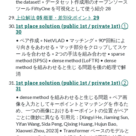
the dataset! ◦ データセット作成用のオープンソース
ツール FiftyOne を可視化として使う紹介 28
上位解法 05 概要・差別化ポイント 29
1st place solution (public 1st / private 1st) ①
30
• ペア作成 ◦ NetVLAD • マッチング ◦ 90°回転によ
り向きをあわせる ◦ マッチ部分をクロップしてスケ
ー ルを合わせる ◦ 2つの手法を組み合わせ ▪ sparse
method (SPSG) ▪ dense method (LoFTR) • dense
method を組みわせると生じ る問題を後の処理で解
消
1st place solution (public 1st / private 1st) ②
31
• dense method を組みわせると生じる問題 ◦ ペア画
像を入力としてキーポイントとマッチングを 作るた
め、一つの画像におけるキーポイントの位置 がペア
ごとに微妙に異なる 引用元：[Xingyi He, Jiaming Sun,
Yifan Wang, Sida Peng, Qixing Huang, Hujun Bao,
Xiaowei Zhou, 2023] • Transformer ベースのモデルと