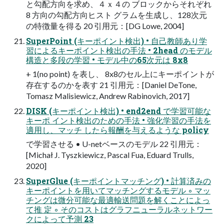
と勾配方向を求め、４ｘ４の ブロックからそれぞれ
8 方向の勾配方向ヒスト グラムを生成し、128次元
の特徴量を得る 20 引用元：[DG Lowe, 2004]
SuperPoint (キーポイント検出) • 自己教師あり学
習によるキーポイント検出の手法 • 2head のモデル
構造と多段の学習 • モデル中の65次元は 8x8
+ 1(no point) を表し、 8x8のセル上にキーポイントが
存在するのかを表す 21 引用元：[Daniel DeTone,
Tomasz Malisiewicz, Andrew Rabinovich, 2017]
DISK (キーポイント検出) • end2end で学習可能な
キーポ イント検出のための手法 • 強化学習の手法を
適用し、マッチ したら報酬を与えるような policy
で学習させる • U-netベースのモデル 22 引用元：
[Michał J. Tyszkiewicz, Pascal Fua, Eduard Trulls,
2020]
SuperGlue (キーポイントマッチング) • 計算済みの
キーポイントを用いてマッチングするモデル ◦ マッ
チングは微分可能な最適輸送問題を解くことによっ
て推 定 ◦ そのコストはグラフニューラルネットワー
クによって予測 23