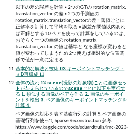
以下の差の誤差を計算 ▪ 2つのGTの rotation_matrix,
translation_vector の差 ▪ 2つの予測値の
rotation_matrix, translation_vectorの差 ◦ 閾値ごとに
正解率を計算して平均を取る ▪ 誤差が閾値以内あれ
ば正解とする 10 ペアを使って計算をしているのは、
おそらく一つの画像の rotation_matrix,
translation_vector の値は基準と なる座標が変わると
値が変わってしまうため 2つ使えば相対的な位置関
係で値が一意に定まる
基本的な解法と技術 02 キーポイントマッチング・
３D再構成 11
全体の流れ 12 scene(撮影の対象物)ごとに画像セッ
トが与えられているのでsceneごとに以下を実行す
る 1. 類似する画像のペアを作る 2. 画像のキーポイ
ントを検出 3. ペア画像のキーポイントマッチングを
計算 4.
ペア画像の対応を表す基礎行列の計算 5. ペア画像の
基礎行列を使って Sparse Reconstruction 参考:
https://www.kaggle.com/code/eduardtrulls/imc-2023-
submission-example