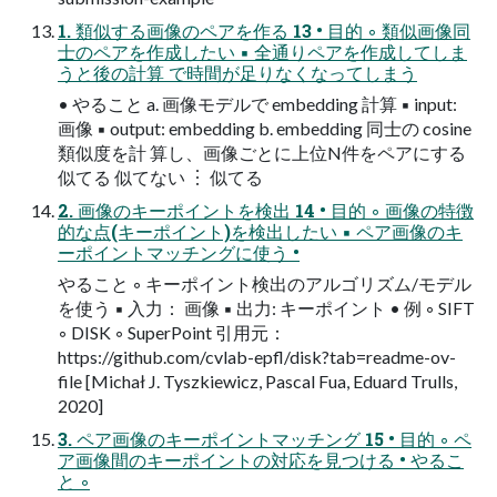
1. 類似する画像のペアを作る 13 • 目的 ◦ 類似画像同
士のペアを作成したい ▪ 全通りペアを作成してしま
うと後の計算 で時間が足りなくなってしまう
• やること a. 画像モデルで embedding 計算 ▪ input:
画像 ▪ output: embedding b. embedding 同士の cosine
類似度を計 算し、画像ごとに上位N件をペアにする
似てる 似てない ︙ 似てる
2. 画像のキーポイントを検出 14 • 目的 ◦ 画像の特徴
的な点(キーポイント)を検出したい ▪ ペア画像のキ
ーポイントマッチングに使う •
やること ◦ キーポイント検出のアルゴリズム/モデル
を使う ▪ 入力： 画像 ▪ 出力: キーポイント • 例 ◦ SIFT
◦ DISK ◦ SuperPoint 引用元：
https://github.com/cvlab-epfl/disk?tab=readme-ov-
file [Michał J. Tyszkiewicz, Pascal Fua, Eduard Trulls,
2020]
3. ペア画像のキーポイントマッチング 15 • 目的 ◦ ペ
ア画像間のキーポイントの対応を見つける • やるこ
と ◦