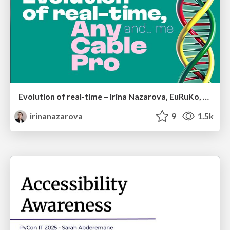
Evolution of real-time – Irina Nazarova, EuRuKo, 2024
irinanazarova
9
1.5k