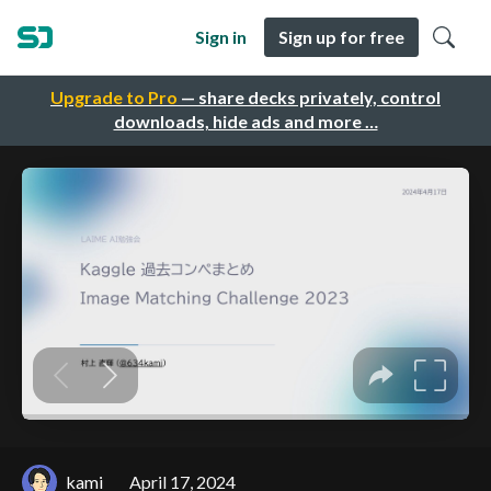
Sign in
Sign up for free
Upgrade to Pro
— share decks privately, control
downloads, hide ads and more …
kami
April 17, 2024