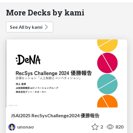
More Decks by kami
See All by kami
JSAI2025 RecSysChallenge2024 優勝報告
unonao
2
820