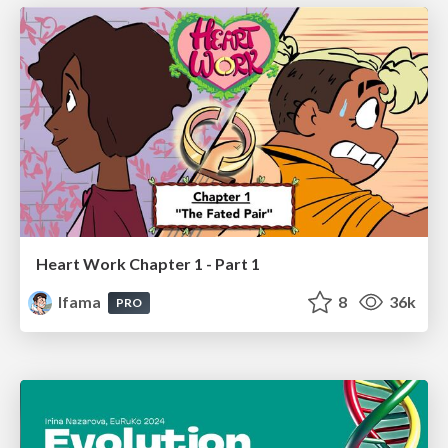
Heart Work Chapter 1 - Part 1
lfama
8
36k
PRO