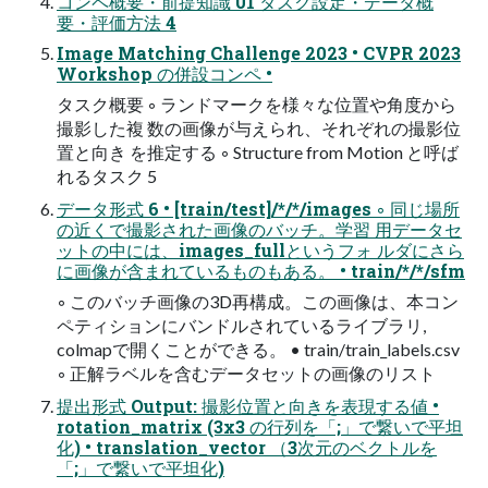
コンペ概要・前提知識 01 タスク設定・データ概
要・評価方法 4
Image Matching Challenge 2023 • CVPR 2023
Workshop の併設コンペ •
タスク概要 ◦ ランドマークを様々な位置や角度から
撮影した複 数の画像が与えられ、それぞれの撮影位
置と向き を推定する ◦ Structure from Motion と呼ば
れるタスク 5
データ形式 6 • [train/test]/*/*/images ◦ 同じ場所
の近くで撮影された画像のバッチ。学習 用データセ
ットの中には、images_fullというフォ ルダにさら
に画像が含まれているものもある。 • train/*/*/sfm
◦ このバッチ画像の3D再構成。この画像は、本コン
ペティションにバンドルされているライブラリ,
colmapで開くことができる。 • train/train_labels.csv
◦ 正解ラベルを含むデータセットの画像のリスト
提出形式 Output: 撮影位置と向きを表現する値 •
rotation_matrix (3x3 の行列を「;」で繋いで平坦
化) • translation_vector （3次元のベクトルを
「;」で繋いで平坦化)