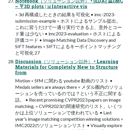
Notebook（ソリューション以外） • [EDA] 🏛IMC
~ 🔻3D plots | 📊Interactive vis
◦ 3d 再構成したときの結果を可視化 • imc-2023-
submission-example ◦ ホストによるサンプル提出。
これに習うだけで一通り実行できる上、意外とコー
ド量 は少ない • imc2023-evaluation ◦ ホストによる
評価コード • Image Matching Data Discovery and
SIFT features ◦ SIFTによるキーポイントマッチング
と可視化 27
Discussion（ソリューション以外） • Learning
Materials for Completely New to Structure
from
Motion ◦ SfM に関わる youtube 動画のリスト •
Medals sellers are always there ◦ メダル圏内のソリュ
ーションを売っているのでは？という不正に関する
話。 • Recent promising CVPR2023 papers on image
matching. ◦ CVPR2023の関連研究のリスト。いくつ
かは上位ソリューションで使われている • Last
year's image matching competition winning solutions ◦
IMC2022のソリューションリスト • Visually explore