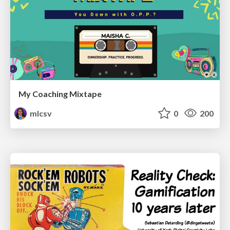
My Coaching Mixtape
mlcsv
0
200