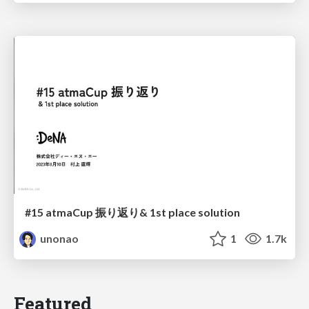
#15 atmaCup 振り返り& 1st place solution
unonao
1
1.7k
Featured