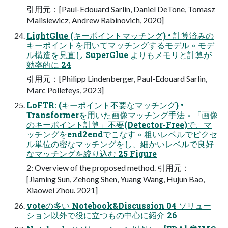
引用元：[Paul-Edouard Sarlin, Daniel DeTone, Tomasz
Malisiewicz, Andrew Rabinovich, 2020]
LightGlue (キーポイントマッチング) • 計算済みの
キーポイントを用いてマッチングするモデル ◦ モデ
ル構造を見直し SuperGlue よりもメモリと計算が
効率的に 24
引用元：[Philipp Lindenberger, Paul-Edouard Sarlin,
Marc Pollefeys, 2023]
LoFTR: (キーポイント不要なマッチング) •
Transformerを用いた画像マッチング手法 ◦ 「画像
のキーポイント計算」不要(Detector-Free)で、マ
ッチングをend2endでこなす ◦ 粗いレベルでピクセ
ル単位の密なマッチングをし、細かいレベルで良好
なマッチングを絞り込む 25 Figure
2: Overview of the proposed method. 引用元：
[Jiaming Sun, Zehong Shen, Yuang Wang, Hujun Bao,
Xiaowei Zhou. 2021]
voteの多い Notebook&Discussion 04 ソリュー
ション以外で役に立つもの中心に紹介 26