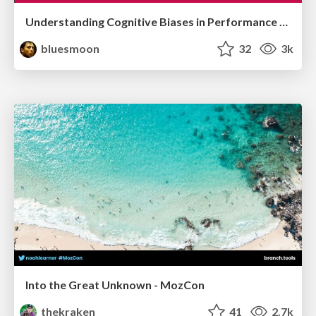
Understanding Cognitive Biases in Performance Measurement
bluesmoon
32
3k
Into the Great Unknown - MozCon
thekraken
41
2.7k