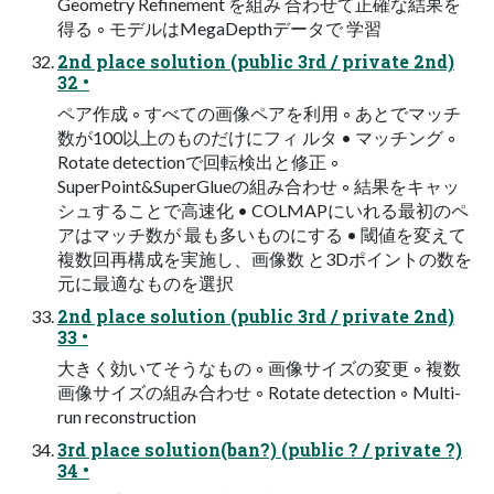
Geometry Refinement を組み 合わせて正確な結果を
得る ◦ モデルはMegaDepthデータで 学習
2nd place solution (public 3rd / private 2nd)
32 •
ペア作成 ◦ すべての画像ペアを利用 ◦ あとでマッチ
数が100以上のものだけにフィ ルタ • マッチング ◦
Rotate detectionで回転検出と修正 ◦
SuperPoint&SuperGlueの組み合わせ ◦ 結果をキャッ
シュすることで高速化 • COLMAPにいれる最初のペ
アはマッチ数が 最も多いものにする • 閾値を変えて
複数回再構成を実施し、画像数 と3Dポイントの数を
元に最適なものを選択
2nd place solution (public 3rd / private 2nd)
33 •
大きく効いてそうなもの ◦ 画像サイズの変更 ◦ 複数
画像サイズの組み合わせ ◦ Rotate detection ◦ Multi-
run reconstruction
3rd place solution(ban?) (public ? / private ?)
34 •