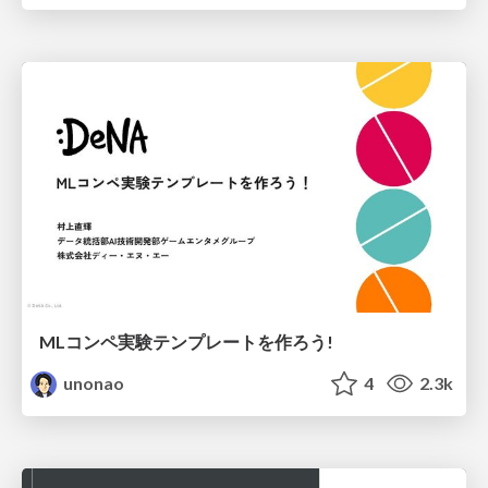
MLコンペ実験テンプレートを作ろう!
unonao
4
2.3k