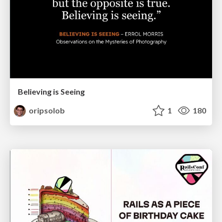
Believing is Seeing
oripsolob
1
180