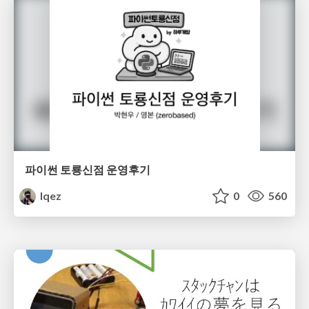
파이썬 토룡신점 운영후기
lqez
0
560