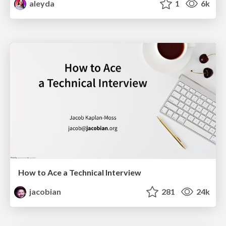
aleyda
1
6k
How to Ace a Technical Interview
jacobian
281
24k