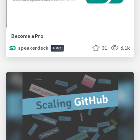
Become a Pro
speakerdeck
31
6.1k
PRO