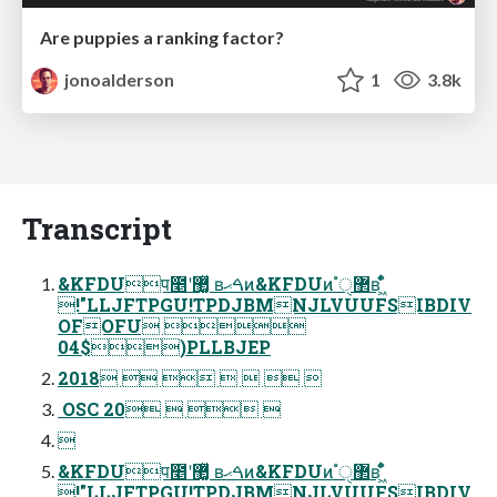
Are puppies a ranking factor?
jonoalderson
1
3.8k
Transcript
&KFDUप೥ʹ޲͚ͯ ʙࠓޙͷ&KFDUͷ ํ޲ੑʙ ͖͋ͬ͌
!"LLJFTPGU!TPDJBMNJLVUUFSIBDIV
OFOFU 
04$)PLLBJEP
2018      
 OSC 20   

&KFDUप೥ʹ޲͚ͯ ʙࠓޙͷ&KFDUͷ ํ޲ੑʙ ͖͋ͬ͌
!"LLJFTPGU!TPDJBMNJLVUUFSIBDIV