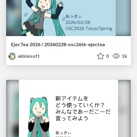
EjecTea 2026 / 20260228-osc26tk-ejectea
akkiesoft
0
1k