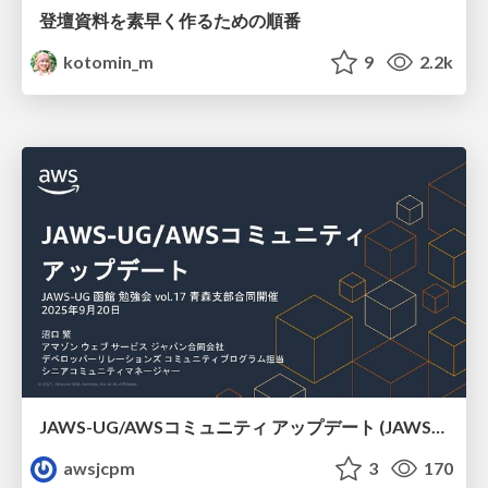
登壇資料を素早く作るための順番
kotomin_m
9
2.2k
JAWS-UG/AWSコミュニティ アップデート (JAWS-UG函館支部)
awsjcpm
3
170