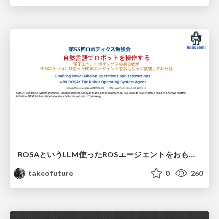
ROSAというLLM使ったROSエージェントをおもちゃに実装してみた話
takeofuture
0
260