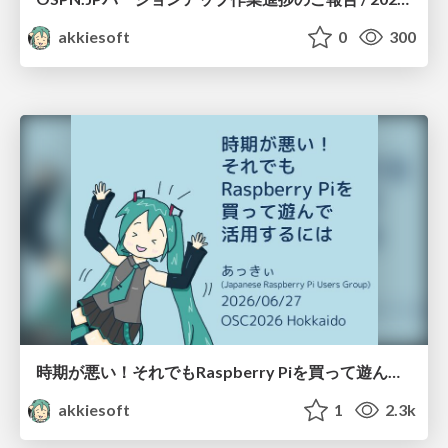
akkiesoft
0
300
時期が悪い！それでもRaspberry Piを買って遊んで活用するには / 20260627-osc26do-rpi-jikigawarui
akkiesoft
1
2.3k