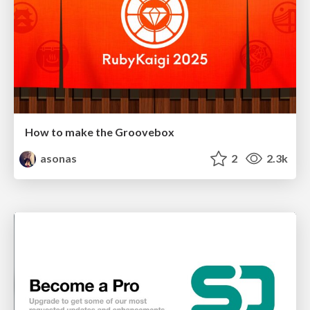
How to make the Groovebox
asonas
2
2.3k