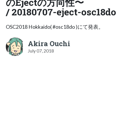
のEjectの方向性〜
/ 20180707-eject-osc18do
OSC2018 Hokkaido( #osc18do )にて発表。
Akira Ouchi
July 07, 2018