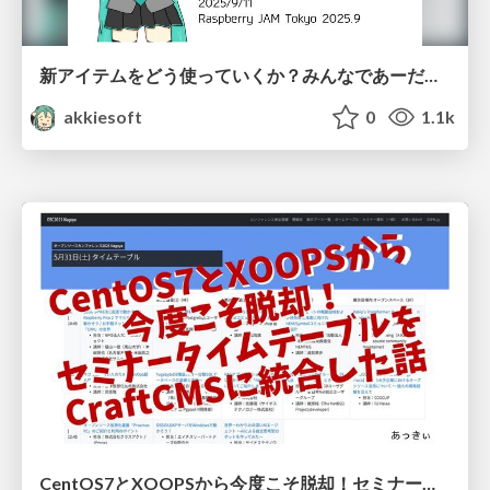
新アイテムをどう使っていくか？みんなであーだこーだ言ってみよう / 20250911-rpi-jam-tokyo
akkiesoft
0
1.1k
CentOS7とXOOPSから今度こそ脱却！ セミナータイムテーブルをCraftCMSに統合した話 / 20250906-odc2025-ospn-craftcms