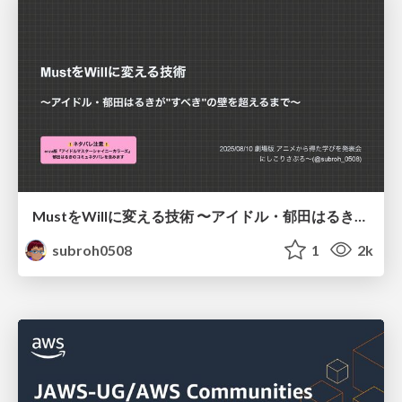
MustをWillに変える技術 〜アイドル・郁田はるきが"すべき"の壁を超えるまで〜
subroh0508
1
2k