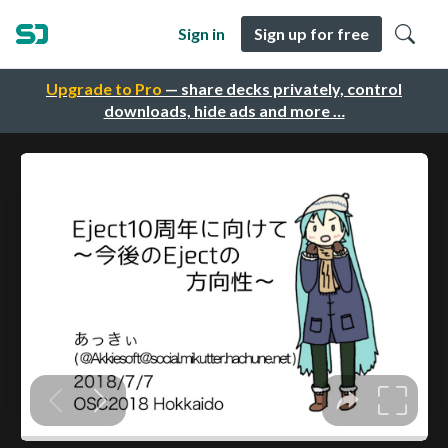
Sign in
Sign up for free
Upgrade to Pro
— share decks privately, control
downloads, hide ads and more …