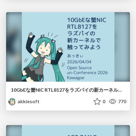
10GbEな蟹NIC RTL8127をラズパイの新カーネルで触ってみよう / 20260404-osunc26kg-rtl8127-on-pi5
akkiesoft
0
770