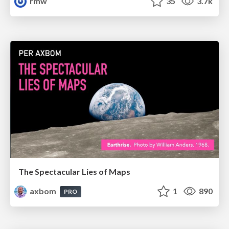
rmw
35
3.7k
The Spectacular Lies of Maps
axbom
1
890
PRO