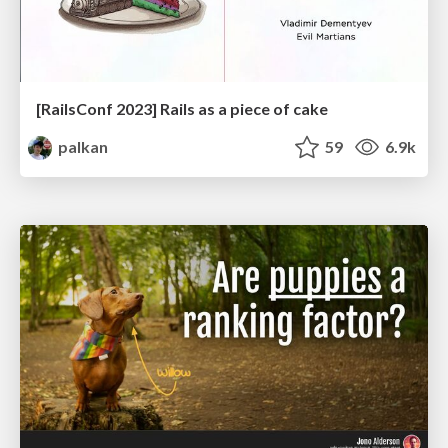
[RailsConf 2023] Rails as a piece of cake
palkan
59
6.9k