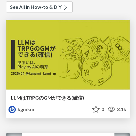
See All in How-to & DIY
LLMはTRPGのGMができる(確信)
kgmkm
0
3.1k