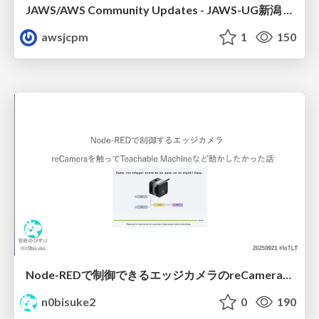
JAWS/AWS Community Updates - JAWS-UG新潟 #29
awsjcpm
1
150
Node-REDで制御できるエッジカメラのreCameraを触る #iotlt #JLCPCB #recamera
n0bisuke2
0
190