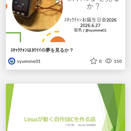
ｽﾀｯｸﾁｬﾝはｶﾜｲｲの夢を見るか？
syumme01
0
150