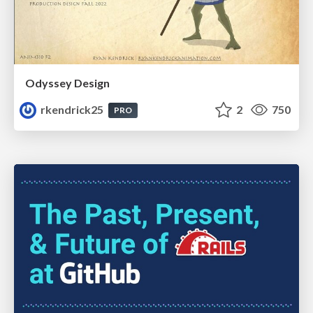
Odyssey Design
rkendrick25
2
750
PRO