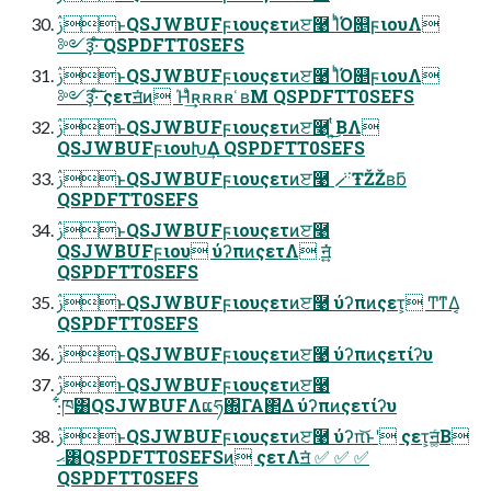
ࢲͱQSJWBUFϝιουςετͷੲ࿩ ΊͪΌ௕ϝιουΛ
༻ҙ͠·ͨ͠ QSPDFTT0SEFS
ࢲͱQSJWBUFϝιουςετͷੲ࿩ ΊͪΌ௕ϝιουΛ
༻ҙ͠·ͨ͠ ςετॻ͘ͷ Ήͣ͗͢ʀʀʀʀ ͑ʙΜ QSPDFTT0SEFS
ࢲͱQSJWBUFϝιουςετͷੲ࿩ ͍ͭ͜ΒΛ
QSJWBUFϝιουԽ͢Δ QSPDFTT0SEFS
ࢲͱQSJWBUFϝιουςετͷੲ࿩ 🪄ŦŽŽʙƃ
QSPDFTT0SEFS
ࢲͱQSJWBUFϝιουςετͷੲ࿩
QSJWBUFϝιου ύʔπͷςετΛ ॻ͍͍ͯ͘
QSPDFTT0SEFS
ࢲͱQSJWBUFϝιουςετͷੲ࿩ ύʔπͷςετ͕ Ͳ͏ͳΔ͔
QSPDFTT0SEFS
ࢲͱQSJWBUFϝιουςετͷੲ࿩ ύʔπͷςετίʔυ
ࢲͱQSJWBUFϝιουςετͷੲ࿩
·͋ཁ͸QSJWBUFΛແཧ΍ΓΑ΂Δ ύʔπͷςετίʔυ
ࢲͱQSJWBUFϝιουςετͷੲ࿩ ύʔπ͝ͱʹ ςετ͕ॻ͚ͨΒ
ޙ͸QSPDFTT0SEFSͷ ςετΛॻ͘ ✅ ✅ ✅
QSPDFTT0SEFS