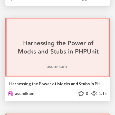
Harnessing the Power of Mocks and Stubs in PHPUnit / #laravellivejp
asumikam
0
1.1k