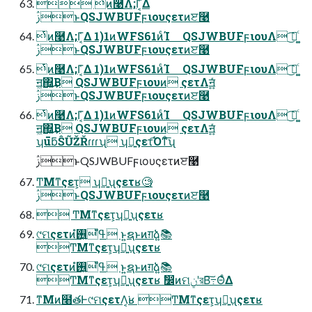
 ͭͷ࿩Λ;Γ͔͑Δ
ࢲͱQSJWBUFϝιουςετͷੲ࿩
ͭͷ࿩Λ;Γ͔͑Δ 1)1ͷWFS61ͷͨΊ QSJWBUFϝιουΛ ͜͡։͚ͨ
ࢲͱQSJWBUFϝιουςετͷੲ࿩
ͭͷ࿩Λ;Γ͔͑Δ 1)1ͷWFS61ͷͨΊ QSJWBUFϝιουΛ ͜͡։͚ͨ
ॻ͖΍͍͔͢Β QSJWBUFϝιουͷ ςετΛॻ͍͍ͯͨ
ࢲͱQSJWBUFϝιουςετͷੲ࿩
ͭͷ࿩Λ;Γ͔͑Δ 1)1ͷWFS61ͷͨΊ QSJWBUFϝιουΛ ͜͡։͚ͨ
ॻ͖΍͍͔͢Β QSJWBUFϝιουͷ ςετΛॻ͍͍ͯͨ
ʮūƃŜŨŽŘɾɾɾʯ ʮྑ͍ςετ͡Όͳͦ͞͏ʯ
ࢲͱQSJWBUFϝιουςετͷੲ࿩
ͲΜͳςετ͕ ʮྑ͍ʯςετʁ🧐
ࢲͱQSJWBUFϝιουςετͷੲ࿩
 ͲΜͳςετ͕ʮྑ͍ʯςετʁ
୯ମςετͷߟ͑ํ࢖͍ํ ͱ͍͏ຊͱͷग़ձ͍📚
ͲΜͳςετ͕ʮྑ͍ʯςετʁ
୯ମςετͷߟ͑ํ࢖͍ํ ͱ͍͏ຊͱͷग़ձ͍📚
ͲΜͳςετ͕ʮྑ͍ʯςετʁ ࣗ෼ͷମݧʹরΒ͠߹ΘͤΔ
ͳΜͷ໨తͰ୯ମςετΛ͔͘ʁ ͲΜͳςετ͕ʮྑ͍ʯςετʁ