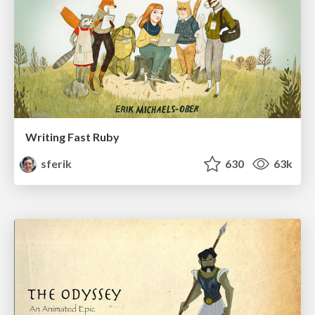
Writing Fast Ruby
sferik
630
63k