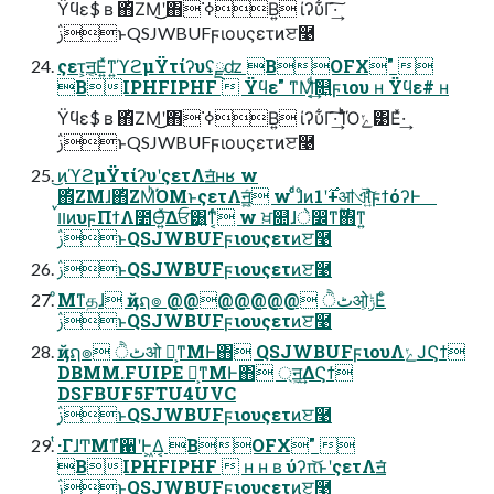
Ϋϥε$ ʙ ΋ͪΖΜ͜͜ʹ΋ ߦ͘Β͍ ίʔυ͋Γ·͢͠
ࢲͱQSJWBUFϝιουςετͷੲ࿩
ςετ͕ॻ͔Ε͍ͯͳ͍ϓϩμΫτίʔυʢྫʣ BOFX" 
BIPHFIPHF  Ϋϥε" ͳΜ͔ͩ͘͢͝௕͍ϝιου ʜ Ϋϥε# ʜ
Ϋϥε$ ʙ ΋ͪΖΜ͜͜ʹ΋ ߦ͘Β͍ ίʔυ͋Γ·͢͠ ΊͬͪΌݺ͹Εͯ·͢
ࢲͱQSJWBUFϝιουςετͷੲ࿩
͜ͷϓϩμΫτίʔυʹςετΛॻ͘ʜʁ w
΋ͪΖΜɺ΋ͪΖΜͪΌΜͱςετΛॻ͖͍ͨ w ͨͩɺͦͷ࣌ʹ1+ॴଐ͍ͯͨ͠ϝϯόʔͰ
ࢲͱQSJWBUFϝιουςετͷੲ࿩
ࢲͱQSJWBUFϝιουςετͷੲ࿩
ͦΜͳதɺ ҋຐ๏ @@@@@@@ ٹੈओ͕ݱΕͨ
ࢲͱQSJWBUFϝιουςετͷੲ࿩
ҋຐ๏ ٹੈओ Կ͕ͳΜͰ΋ QSJWBUFϝιουΛݺͿϚϯ
DBMM.FUIPE Կ͕ͳΜͰ΋ ্ॻ͖͢ΔϚϯ
DSFBUF5FTU4UVC
ࢲͱQSJWBUFϝιουςετͷੲ࿩
ͭ·ΓɺͲΜͳํ਑ʹͰ͖Δ͔ BOFX" 
BIPHFIPHF  ʜ ʜ ʙ ύʔπ͝ͱʹςετΛॻ͘
ࢲͱQSJWBUFϝιουςετͷੲ࿩