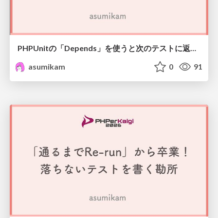
PHPUnitの「Depends」を使うと次のテストに返り値を渡せるの、なんで？読むぞ！ #phpcon_odawara
asumikam
0
91