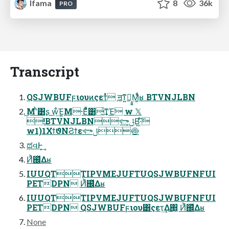
lfama
8
36k
PRO
Transcript
QSJWBUFϝιουͷςετͬͯ ॻ͔ͳ͍ํ͕͍͍Μ͚ͩͬʁ BTVNJLBN
͜Μʹͪ͸ʂ w͋͢Έ͔Μ͏·Εͦͩͪ͸͗͢ͳΈ͘ w 𝕏
!BTVNJLBNখాݪ͔Β͖·ͨ͠
w1)1ΧϯϑΝϨϯεখాݪ🍥
ಥવͰ͕͢
Ͷ͐஌ͬͯΔʁ
IUUQTTIPVMEJUFTUQSJWBUFNFUI
PETDPN Ͷ͐஌ͬͯΔʁ
IUUQTTIPVMEJUFTUQSJWBUFNFUI
PETDPN QSJWBUFϝιου͸ςετ͢Δ΂͖͔ Ͷ͐஌ͬͯΔʁ
None