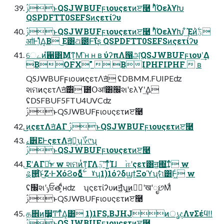
ࢲͱQSJWBUFϝιουςετͷੲ࿩ ˡΊͬͪΌελϒԽ
QSPDFTT0SEFSͷςετίʔυ
ࢲͱQSJWBUFϝιουςετͷੲ࿩ ˡΊͬͪΌελϒԽ ͋͢Έͷؾ࣋ͪ
֤ॴͰ͔֬ΊͯΔ͔Β ͜Ε͸ଥ౰Ͱ͠ΐʂ QSPDFTT0SEFSͷςετίʔυ
େےͷํ਑͸͜Μͳ͔Μ͡ ʜ ʜ ʙ ύʔπΛ൑அ͠QSJWBUFϝιουʹ͢Δ
BOFX"  BIPHFIPHF  ʙ
QSJWBUFϝιουͷςετΛॻ͘ ʢDBMM.FUIPEʣ
શମͷςετΛॻ࣌͘͸ ֘౰Օॴ͸׬શʹελϒʹ͢Δ
ʢDSFBUF5FTU4UVCʣ
ࢲͱQSJWBUFϝιουςετͷੲ࿩
͜͜ͷςετΛॻ͘ΑΓ ࢲͱQSJWBUFϝιουςετͷੲ࿩
ࡉ੾ΕͰςετΛॻ͍ͨํ͕ʮ؆୯ʯ
ࢲͱQSJWBUFϝιουςετͷੲ࿩
͜ΕʹΑΓಘͨ͜ͱ w શମͷͭͳ͕ΓΛؾʹ͠ͳ͍͍ͯͨ͘Ίɺ ֨ஈʹςετ͸ॻ͖΍͘͢ͳͬͨ w
ୡ੒͍ͨ͠ͱ͜Ζ·ͰΧόϨοδ͍͚࣋ͬͯͨ ˠʮ1)1όʔδϣϯΞοϓʯࣗମ͸Ͱ͖ͨ w
ʢ׬શʹݸਓతʹ͕ͩʜʣ ʮςετίʔυͷॻ͖ํʯ͕͜ͷظؒʹखʹೃછΜͩ
ࢲͱQSJWBUFϝιουςετͷੲ࿩
த਎ͷ࣮૷͕Ͳ͏ͳͬͯΔ͔͸ 1)1FS,BJHJͷൃදΛνΣέϥ‼
ࢲͱQSJWBUFϝιουςετͷੲ࿩