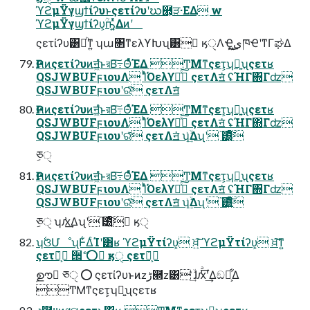
ϓϩμΫγϣϯίʔυͱςετίʔυʹဃ཭͕ੜ·ΕΔ w
ϓϩμΫγϣϯίʔυ͕ؒҧ͍ͬͯΔͷʹ
ςετίʔυ͸མͪͳ͍ ʮա৒ͳελϒԽʯ͸ ِӄੑΛҾ͖ى͜͢ཁҼʹͳΓಘΔ
Ҏલͷςετίʔυͷॻ͖ํͱরΒ͠߹ΘͤͯΈΔ ͲΜͳςετ͕ʮྑ͍ʯςετʁ
QSJWBUFϝιουΛ ΊͬͪΌελϒԽͯ͠ ςετΛॻ͘ ʢΉΓ΍Γʣ
QSJWBUFϝιουʹରͯ͠ ςετΛॻ͘
Ҏલͷςετίʔυͷॻ͖ํͱরΒ͠߹ΘͤͯΈΔ ͲΜͳςετ͕ʮྑ͍ʯςετʁ
QSJWBUFϝιουΛ ΊͬͪΌελϒԽͯ͠ ςετΛॻ͘ ʢΉΓ΍Γʣ
QSJWBUFϝιουʹରͯ͠ ςετΛॻ͘ ʮۙ͗͢Δʯʹ ֘౰͍ͯͦ͠͏
ِཅੑ
Ҏલͷςετίʔυͷॻ͖ํͱরΒ͠߹ΘͤͯΈΔ ͲΜͳςετ͕ʮྑ͍ʯςετʁ
QSJWBUFϝιουΛ ΊͬͪΌελϒԽͯ͠ ςετΛॻ͘ ʢΉΓ΍Γʣ
QSJWBUFϝιουʹରͯ͠ ςετΛॻ͘ ʮۙ͗͢Δʯʹ ֘౰͍ͯͦ͠͏
ِཅੑ ʮԕ͗͢Δʯʹ ֘౰͍ͯͦ͠͏ ِӄੑ
ʮ࣋ଓՄೳʯͰ͋ΔͨΊʹ͸ʁ ϓϩμΫτίʔυ͕ ਖ਼͍͠ ϓϩμΫτίʔυ͕ ਖ਼͘͠ͳ͍
ςετ݁Ռ͕ ੒ޭ ⭕ ِӄੑ ςετ݁Ռ͕
ࣦഊ ِཅੑ ⭕ ςετίʔυͱͷzڑ཭z͸ ۙ͗ͣ͢ɺԕ͗ͣ͢ʹ͢Δඞཁ͕͋Δ
ͲΜͳςετ͕ʮྑ͍ʯςετʁ