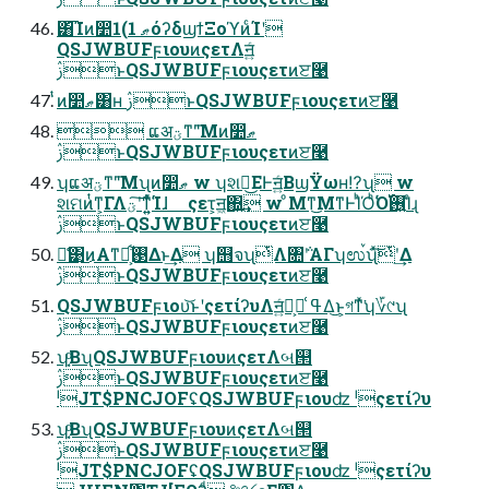
͸͡Ίͷ෺ޠ 1)1όʔδϣϯΞοϓͷͨΊʹ
QSJWBUFϝιουͷςετΛॻ͍ͨ
ࢲͱQSJWBUFϝιουςετͷੲ࿩
ͭ͗ͷ෺ޠ͸ʜ ࢲͱQSJWBUFϝιουςετͷੲ࿩
 ແअؾͳ"͞Μͷ෺ޠ
ࢲͱQSJWBUFϝιουςετͷੲ࿩
ʮແअؾͳ"͞Μʯͷ෺ޠ w ʮશ෦͜ΕͰॻ͍ͨΒϣΫωʜ⁉ʯ w
શମͷͭͳ͕ΓΛؾʹ͠ͳ͍͍ͯͨ͘Ίɺ ςετ͕ॻ͖΍͍͢ w ͦΜͳ͜ΜͳͰΊͪΌͪ͘Ό࢖͍࢝Ίͨɻ
ࢲͱQSJWBUFϝιουςετͷੲ࿩
ྫ͑͹͜ͷΑ͏ͳ࢓༷͕͋Δͱ͢Δ ʮ஫จʯͭΛ৚݅ʹΑΓʮಉࠝʯͯ͠ͭʹ͢Δ
ࢲͱQSJWBUFϝιουςετͷੲ࿩
QSJWBUFϝιου͝ͱʹςετίʔυΛॻ͍ͨํ͕ ߟ͑Δ͜ͱ͕গͳͯ͘ʮ؆୯ʯ
ࢲͱQSJWBUFϝιουςετͷੲ࿩
ʮָ͔ͩΒʯQSJWBUFϝιουͷςετΛબ୒
ࢲͱQSJWBUFϝιουςετͷੲ࿩
ˡJT$PNCJOFʢQSJWBUFϝιουʣ ˡςετίʔυ
ʮָ͔ͩΒʯQSJWBUFϝιουͷςετΛબ୒
ࢲͱQSJWBUFϝιουςετͷੲ࿩
ˡJT$PNCJOFʢQSJWBUFϝιουʣ ˡςετίʔυ