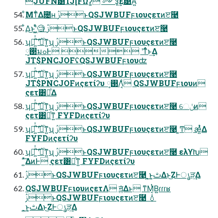
JUFN͸TJ[FΩʔ͚ͩ ༻ҙ͢Ε͹Α͍
ͦΜͳ͋Δ೔ʜ ࢲͱQSJWBUFϝιουςετͷੲ࿩
͋Δ͜ͱʹ͖͍ͮͨ🧐 ࢲͱQSJWBUFϝιουςετͷੲ࿩
ʮམͪͯ΄͍࣌͠ʹམͪͳ͍ʯ ࢲͱQSJWBUFϝιουςετͷੲ࿩
࢓༷มߋͰ  ʹͳͬͨͱ͢Δ
JT$PNCJOFʢQSJWBUFϝιουʣ
ʮམͪͯ΄͍࣌͠ʹམͪͳ͍ʯ ࢲͱQSJWBUFϝιουςετͷੲ࿩
JT$PNCJOFͷςετίʔυ ࢓༷Λ͔͑ͨ QSJWBUFϝιουͷ
ςετ͸མͪΔ
ʮམͪͯ΄͍࣌͠ʹམͪͳ͍ʯ ࢲͱQSJWBUFϝιουςετͷੲ࿩ େݩͷ
ςετ͸མͪͳ͍ FYFDͷςετίʔυ
ʮམͪͯ΄͍࣌͠ʹམͪͳ͍ʯ ࢲͱQSJWBUFϝιουςετͷੲ࿩ ͚Ͳ ӕ͍ͭͯΔ
FYFDͷςετίʔυ
ʮམͪͯ΄͍࣌͠ʹམͪͳ͍ʯ ࢲͱQSJWBUFϝιουςετͷੲ࿩ ελϒԽ
͍ͯ͠ΔͷͰ ςετ͸མͪͳ͍ FYFDͷςετίʔυ
ࢲͱQSJWBUFϝιουςετͷੲ࿩ ͜͏͍͏͜ͱ͕ࢸΔͱ͜ΖͰൃੜ͢Δ
QSJWBUFϝιουͷςετΛ ॻ͍ͯΔͱ ͳΜ͔ͭΒ͍ɾɾɾʁ
ࢲͱQSJWBUFϝιουςετͷੲ࿩ 💧
͜͏͍͏͜ͱ͕ࢸΔͱ͜ΖͰൃੜ͢Δ