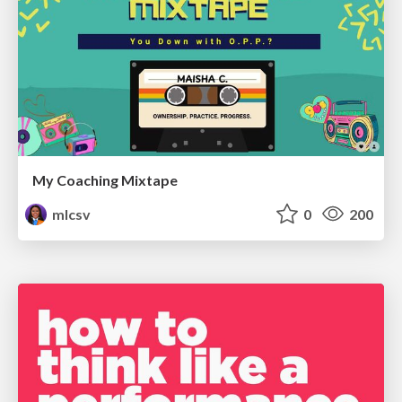
My Coaching Mixtape
mlcsv
0
200