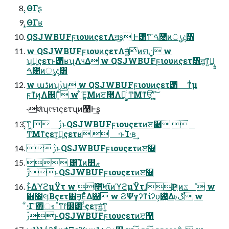
͓ΘΓʂ
͓ΘΓʁ
QSJWBUFϝιουͷςετΛॻ͜͏ʂ Ͱ͸ͳ͘ ࠓ೔ͷൃද͸
w QSJWBUFϝιουͷςετΛॻ͍ͨͭͷମݧ w
ʮྑ͍ςετͱ͸ʁʯΛ୳Δ w QSJWBUFϝιουͷςετ͸ॻ͔ͳ͍ํ͕͍͍
ࠓ೔ͷൃද͸
w աڈͷʮࢲʯ w QSJWBUFϝιουͷςετ͸ ͳͥμ
ϝͳͷ͔Λ஌Γ͍ͨ w ͋͢Έ͔Μͷੲ࿩Λฉ͖͍ͨ ͲΜͳਓʹ͖͍ͯ΄͍͔͠
˞શͯʮ୯ମςετʯͷ࿩Ͱ͢ʂ
͓͠ͳ͕͖  ࢲͱQSJWBUFϝιουςετͷੲ࿩ 
ͲΜͳςετ͕ྑ͍ςετʁ  ·ͱΊ·ʙ͢
 ࢲͱQSJWBUFϝιουςετͷੲ࿩
 ͸͡Ίͷ෺ޠ
ࢲͱQSJWBUFϝιουςετͷੲ࿩
ͱ͋ΔϓϩμΫτ w ೥ϞϊͷϓϩμΫτɺҎ্ͷػೳ w
਺೥લ͔Βςετ͸ॻ͔Εͭͭ͋Δ΋ w ϨΨγʔͳίʔυ͕࢒͍ͬͯΔঢ়گ w
͋·Γʹ΋ෳࡶͳ෦෼͸·ͩςετ͕ॻ͚͍ͯͳ͍
ࢲͱQSJWBUFϝιουςετͷੲ࿩