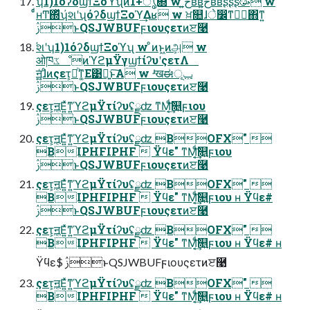
ʮ1)1όʔδϣϯΞοϓʯͷ1+ൃ଍ w خ͍͠ʙʙخ͍͠ʙʙʂʂʂ🥳 w
ͨͩʜͲ͏΍ͬͯʮ҆શʹʯόʔδϣϯΞοϓ͢Δʁ w ਖ਼௚ɺे෼ͳظؒ΋ͳ͍
ࢲͱQSJWBUFϝιουςετͷੲ࿩
҆શʹʮ1)1όʔδϣϯΞοϓʯ w ͦͷͱ͖ͷܾஅ w
ओཁػೳׂͷϓϩμΫγϣϯίʔυʹςετΛ
ॻ͍͍͖ͯɺͦͷςετ͕མͪͳ͚Ε͹ྑ͍ͱ͠Α͏ w ʴखಈݕূ
ࢲͱQSJWBUFϝιουςετͷੲ࿩
ςετ͕ॻ͔Ε͍ͯͳ͍ϓϩμΫτίʔυʢྫʣ ͳΜ͔ͩ͘͢͝௕͍ϝιου
ࢲͱQSJWBUFϝιουςετͷੲ࿩
ςετ͕ॻ͔Ε͍ͯͳ͍ϓϩμΫτίʔυʢྫʣ BOFX" 
BIPHFIPHF  Ϋϥε" ͳΜ͔ͩ͘͢͝௕͍ϝιου
ࢲͱQSJWBUFϝιουςετͷੲ࿩
ςετ͕ॻ͔Ε͍ͯͳ͍ϓϩμΫτίʔυʢྫʣ BOFX" 
BIPHFIPHF  Ϋϥε" ͳΜ͔ͩ͘͢͝௕͍ϝιου ʜ Ϋϥε#
ࢲͱQSJWBUFϝιουςετͷੲ࿩
ςετ͕ॻ͔Ε͍ͯͳ͍ϓϩμΫτίʔυʢྫʣ BOFX" 
BIPHFIPHF  Ϋϥε" ͳΜ͔ͩ͘͢͝௕͍ϝιου ʜ Ϋϥε# ʜ
Ϋϥε$ ࢲͱQSJWBUFϝιουςετͷੲ࿩
ςετ͕ॻ͔Ε͍ͯͳ͍ϓϩμΫτίʔυʢྫʣ BOFX" 
BIPHFIPHF  Ϋϥε" ͳΜ͔ͩ͘͢͝௕͍ϝιου ʜ Ϋϥε# ʜ