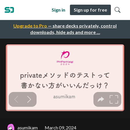
Sign in
Sign up for free
Upgrade to Pro
— share decks privately, control
downloads, hide ads and more …
asumikam
March 09, 2024