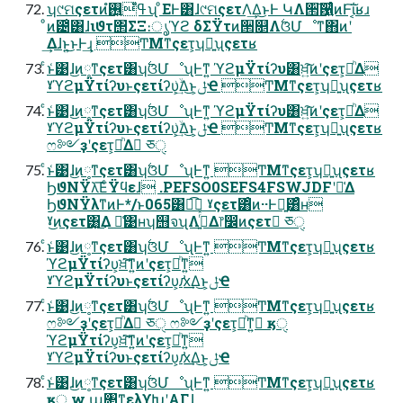
ʮ୯ମςετͷߟ͑ํ࢖͍ํʯ ͦΕͰ͸ɺ୯ମςετΛ͢Δ͜ͱͰ ԿΛ੒͠਱͍͛ͨͷͰ͠ΐ͏͔ʁɹ
ͦͷ౴͑͸ɺιϑτ΢ΣΞ։ൃϓϩ δΣΫτͷ੒௕Λ࣋ଓՄೳͳ΋ͷʹ
͢Δɺͱ͍͏͜ͱͰ͢ɻ ͲΜͳςετ͕ʮྑ͍ʯςετʁ
ͨͱ͑͹ɺ͜ͷ༷ͳςετ͸ʮ࣋ଓՄೳʯͰͳ͍ ϓϩμΫτίʔυ͸ਖ਼͍͠ͷʹςετ͕མͪΔ
ˠϓϩμΫτίʔυͱςετίʔυ͕ۙ͗͢Δ͜ͱ͕ݪҼ ͲΜͳςετ͕ʮྑ͍ʯςετʁ
ͨͱ͑͹ɺ͜ͷ༷ͳςετ͸ʮ࣋ଓՄೳʯͰͳ͍ ϓϩμΫτίʔυ͸ਖ਼͍͠ͷʹςετ͕མͪΔ
ˠϓϩμΫτίʔυͱςετίʔυ͕ۙ͗͢Δ͜ͱ͕ݪҼ ͲΜͳςετ͕ʮྑ͍ʯςετʁ
ෆ༻ҙʹςετ͕མͪΔ ِཅੑ
ͨͱ͑͹ɺ͜ͷ༷ͳςετ͸ʮ࣋ଓՄೳʯͰͳ͍ ͲΜͳςετ͕ʮྑ͍ʯςετʁ
ϦϑΝΫλ͞ΕͨΫϥεɺ .PEFSO0SEFS4FSWJDFʹม͑Δ
ϦϑΝΫλͳͷͰ*/ͱ065͸ಉ͡ ˠςετ͸ͦͷ··Ͱྑ͍͸ͣʜ
ˠ͜ͷςετ͸͚͜Δ ྫ͑͹ʜʮ஫จʯΛ࡞͍ͬͯΔ෦෼ͷςετ ِཅੑ
ͨͱ͑͹ɺ͜ͷ༷ͳςετ͸ʮ࣋ଓՄೳʯͰͳ͍ ͲΜͳςετ͕ʮྑ͍ʯςετʁ
ϓϩμΫτίʔυ͕ਖ਼͘͠ͳ͍ͷʹςετ͕མͪͳ͍
ˠϓϩμΫτίʔυͱςετίʔυ͕ԕ͗͢Δ͜ͱ͕ݪҼ
ͨͱ͑͹ɺ͜ͷ༷ͳςετ͸ʮ࣋ଓՄೳʯͰͳ͍ ͲΜͳςετ͕ʮྑ͍ʯςετʁ
ෆ༻ҙʹςετ͕མͪΔ ِཅੑ ෆ༻ҙʹςετ͕མͪͳ͍ ِӄੑ
ϓϩμΫτίʔυ͕ਖ਼͘͠ͳ͍ͷʹςετ͕མͪͳ͍
ˠϓϩμΫτίʔυͱςετίʔυ͕ԕ͗͢Δ͜ͱ͕ݪҼ
ͨͱ͑͹ɺ͜ͷ༷ͳςετ͸ʮ࣋ଓՄೳʯͰͳ͍ ͲΜͳςετ͕ʮྑ͍ʯςετʁ
ِӄੑ w ա৒ͳελϒԽʹΑΓɺ