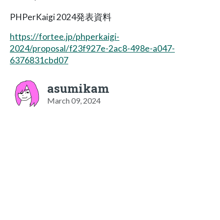
PHPerKaigi 2024発表資料
https://fortee.jp/phperkaigi-
2024/proposal/f23f927e-2ac8-498e-a047-
6376831cbd07
asumikam
March 09, 2024