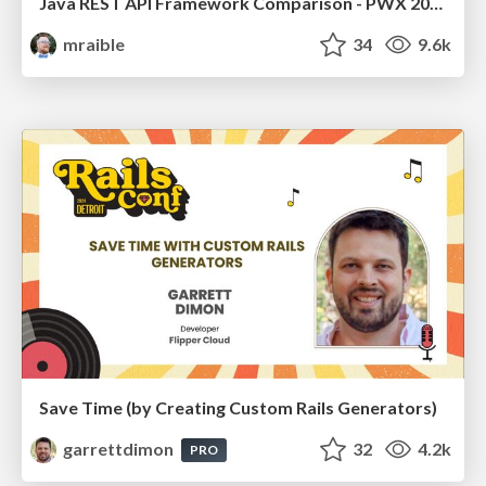
Java REST API Framework Comparison - PWX 2021
mraible
34
9.6k
Save Time (by Creating Custom Rails Generators)
garrettdimon
32
4.2k
PRO