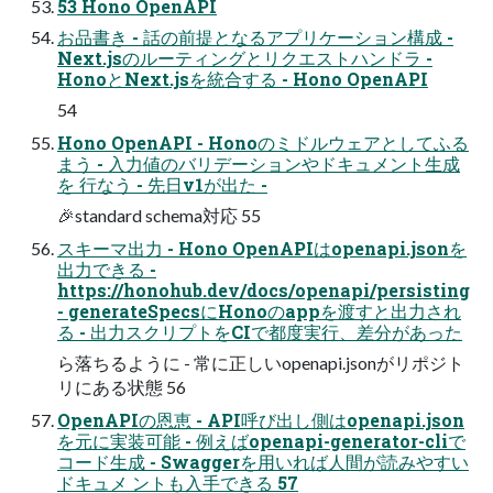
53 Hono OpenAPI
お品書き - 話の前提となるアプリケーション構成 -
Next.jsのルーティングとリクエストハンドラ -
HonoとNext.jsを統合する - Hono OpenAPI
54
Hono OpenAPI - Honoのミドルウェアとしてふる
まう - 入力値のバリデーションやドキュメント生成
を 行なう - 先日v1が出た -
🎉standard schema対応 55
スキーマ出力 - Hono OpenAPIはopenapi.jsonを
出力できる -
https://honohub.dev/docs/openapi/persisting
- generateSpecsにHonoのappを渡すと出力され
る - 出力スクリプトをCIで都度実行、差分があった
ら落ちるように - 常に正しいopenapi.jsonがリポジト
リにある状態 56
OpenAPIの恩恵 - API呼び出し側はopenapi.json
を元に実装可能 - 例えばopenapi-generator-cliで
コード生成 - Swaggerを用いれば人間が読みやすい
ドキュメ ントも入手できる 57