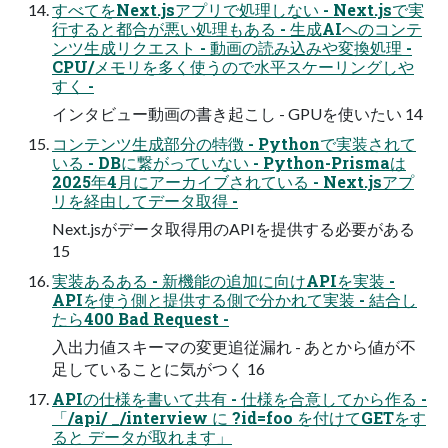
すべてをNext.jsアプリで処理しない - Next.jsで実
行すると都合が悪い処理もある - 生成AIへのコンテ
ンツ生成リクエスト - 動画の読み込みや変換処理 -
CPU/メモリを多く使うので水平スケーリングしや
すく -
インタビュー動画の書き起こし - GPUを使いたい 14
コンテンツ生成部分の特徴 - Pythonで実装されて
いる - DBに繋がっていない - Python-Prismaは
2025年4月にアーカイブされている - Next.jsアプ
リを経由してデータ取得 -
Next.jsがデータ取得用のAPIを提供する必要がある
15
実装あるある - 新機能の追加に向けAPIを実装 -
APIを使う側と提供する側で分かれて実装 - 結合し
たら400 Bad Request -
入出力値スキーマの変更追従漏れ - あとから値が不
足していることに気がつく 16
APIの仕様を書いて共有 - 仕様を合意してから作る -
「/api/ _/interview に ?id=foo を付けてGETをす
ると データが取れます」