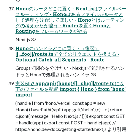
Honoのルータどこに置く - Next.jsはファイルベー
スルーティング - Honoはあるファイルがルータと
して処理を分 配してほしい - Honoとはルーティン
グの考えかたが違う - Routerを置くHonoと
Routingをフレームワークがやる
Next.js 37
Honoのハンドラどこに置く - （復習）
[[...foo]]/route.tsで全てのリクエス トを扱える -
Optional Catch-all Segments - Route
Groupsで関心を分けたい - Next.jsで処理されるハン
ドラとHonoで処理されるハン ドラ 38
実装例 // app/api/(hono)/[[...slug]]/route.tsに以
下のファイルを配置 import { Hono } from 'hono'
import
{ handle } from 'hono/vercel' const app = new
Hono().basePath('/api') app.get('/hello', (c) => { return
c.json({ message: 'Hello Next.js!' }) }) export const GET
= handle(app) export const POST = handle(app) //
https://hono.dev/docs/getting-started/nextjs より引用