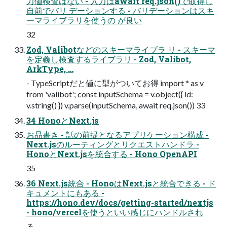
力値検査はない - 入力はawait req.json()で取得し
自前でバリ デーションする - バリデーションはスキ
ーマライブラリを使うの が良い
32
Zod, Valibotなどのスキーマライブラ リ - スキーマ
を定義し検査するライブラリ - Zod, Valibot,
ArkType, …
- TypeScriptだと値に型がついてお得 import * as v
from 'valibot'; const inputSchema = v.object({ id:
v.string() }) v.parse(inputSchema, await req.json()) 33
34 HonoとNext.js
お品書き - 話の前提となるアプリケーション構成 -
Next.jsのルーティングとリクエストハンドラ -
HonoとNext.jsを統合する - Hono OpenAPI
35
36 Next.js統合 - HonoはNext.jsと統合できる - ド
キュメントにもある -
https://hono.dev/docs/getting-started/nextjs
- hono/vercelを使うといい感じにハンドルされ
る