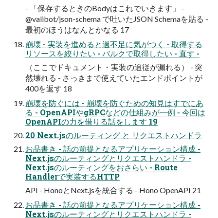
- 「保存するときのBodyはこれでいきます」 -
@valibot/json-schema で吐いたJSON Schemaを貼る -
最初のほうはなんとかなる 17
崩壊 - 実装を進めると過不足に気がつく - 取得する
リソースを絞りたい - バルクで取得したい - 直す -
（ここでドキュメント・実装の追従が漏れる） - 突
然壊れる - さっきまで使えていたエンドポイントが
400を返す 18
崩壊を防ぐには - 崩壊を防ぐための知見はすでにあ
る - OpenAPIやgRPCなどの仕組みが一例 - 今回は
OpenAPIの力を借りる話をします 19
20 Next.jsのルーティング と リクエストハンドラ
お品書き - 話の前提となるアプリケーション構成 -
Next.jsのルーティングとリクエストハンドラ -
Next.jsのルーティングをおさらい - Route
Handlerで実装するHTTP
API - HonoとNext.jsを統合する - Hono OpenAPI 21
お品書き - 話の前提となるアプリケーション構成 -
Next.jsのルーティングとリクエストハンドラ -