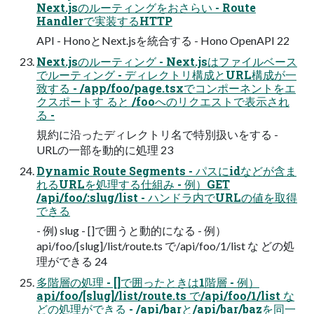
Next.jsのルーティングをおさらい - Route
Handlerで実装するHTTP
API - HonoとNext.jsを統合する - Hono OpenAPI 22
Next.jsのルーティング - Next.jsはファイルベース
でルーティング - ディレクトリ構成とURL構成が一
致する - /app/foo/page.tsxでコンポーネントをエ
クスポートす ると /fooへのリクエストで表示され
る -
規約に沿ったディレクトリ名で特別扱いをする -
URLの一部を動的に処理 23
Dynamic Route Segments - パスにidなどが含ま
れるURLを処理する仕組み - 例）GET
/api/foo/:slug/list - ハンドラ内でURLの値を取得
できる
- 例) slug - []で囲うと動的になる - 例）
api/foo/[slug]/list/route.ts で/api/foo/1/list な どの処
理ができる 24
多階層の処理 - []で囲ったときは1階層 - 例）
api/foo/[slug]/list/route.ts で/api/foo/1/list な
どの処理ができる - /api/barと/api/bar/bazを同一