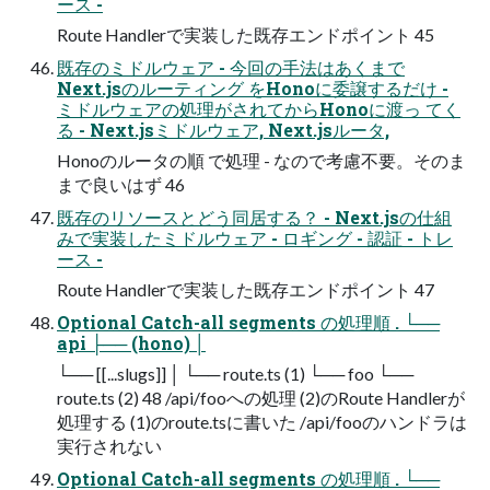
ース -
Route Handlerで実装した既存エンドポイント 45
既存のミドルウェア - 今回の手法はあくまで
Next.jsのルーティング をHonoに委譲するだけ -
ミドルウェアの処理がされてからHonoに渡っ てく
る - Next.jsミドルウェア, Next.jsルータ,
Honoのルータの順 で処理 - なので考慮不要。そのま
まで良いはず 46
既存のリソースとどう同居する？ - Next.jsの仕組
みで実装したミドルウェア - ロギング - 認証 - トレ
ース -
Route Handlerで実装した既存エンドポイント 47
Optional Catch-all segments の処理順 . └──
api ├── (hono) │
└── [[...slugs]] │ └── route.ts (1) └── foo └──
route.ts (2) 48 /api/fooへの処理 (2)のRoute Handlerが
処理する (1)のroute.tsに書いた /api/fooのハンドラは
実行されない
Optional Catch-all segments の処理順 . └──