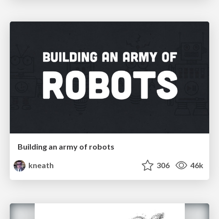
Building an army of robots
kneath
306
46k