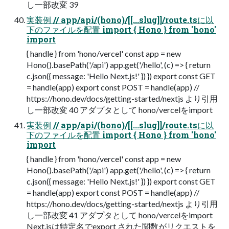
し一部改変 39
実装例 // app/api/(hono)/[[...slug]]/route.tsに以
下のファイルを配置 import { Hono } from 'hono'
import
{ handle } from 'hono/vercel' const app = new
Hono().basePath('/api') app.get('/hello', (c) => { return
c.json({ message: 'Hello Next.js!' }) }) export const GET
= handle(app) export const POST = handle(app) //
https://hono.dev/docs/getting-started/nextjs より引用
し一部改変 40 アダプタとして hono/vercelをimport
実装例 // app/api/(hono)/[[...slug]]/route.tsに以
下のファイルを配置 import { Hono } from 'hono'
import
{ handle } from 'hono/vercel' const app = new
Hono().basePath('/api') app.get('/hello', (c) => { return
c.json({ message: 'Hello Next.js!' }) }) export const GET
= handle(app) export const POST = handle(app) //
https://hono.dev/docs/getting-started/nextjs より引用
し一部改変 41 アダプタとして hono/vercelをimport
Next.jsは特定名でexport された関数がリクエストを