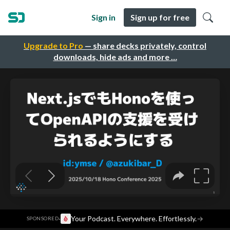
Sign in
Sign up for free
Upgrade to Pro
— share decks privately, control
downloads, hide ads and more …
·
Your Podcast. Everywhere. Effortlessly.
→
SPONSORED