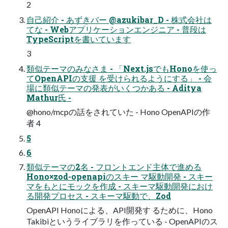
2
自己紹介 - あずきバー @azukibar_D - 株式会社は
てな - Webアプリケーションエンジニア - 普段は
TypeScriptを書いています
3
類似テーマのみなさま - 「Next.jsでもHonoを使っ
てOpenAPIの支援 を受けられるようにする」 - 会
場に類似テーマの発表がいくつかある - Aditya
Mathur氏 -
@hono/mcpの話をされていた - Hono OpenAPIの作
者 4
5
6
類似テーマの2名 - フロントエンド主体で進める
Hono×zod-openapiのスキー マ駆動開発 - スキー
マをもとにモックを作成 - スキーマ駆動開発におけ
る開発プロセス - スキーマ駆動で、Zod
OpenAPI Honoによる、API開発す るために、Hono
Takibiというライブラリを作っている - OpenAPIのス