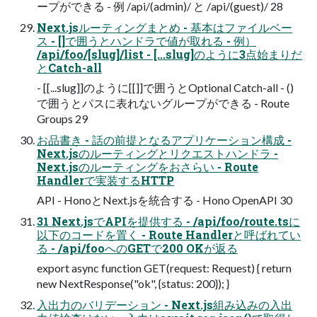
ープができる - 例 /api/(admin)/ と /api/(guest)/ 28
Next.jsルーティングまとめ - 基本はファイルベー
ス - []で囲うとハンドラで値が取れる - 例）
/api/foo/[slug]/list - [...slug]のように3点始まりだ
とCatch-all
- [[...slug]]のように[[]]で囲うとOptional Catch-all - ()
で囲うとパスに表れないグループができる - Route
Groups 29
お品書き - 話の前提となるアプリケーション構成 -
Next.jsのルーティングとリクエストハンドラ -
Next.jsのルーティングをおさらい - Route
Handlerで実装するHTTP
API - HonoとNext.jsを統合する - Hono OpenAPI 30
31 Next.jsでAPIを提供する - /api/foo/route.tsに
以下のコードを置く - Route Handlerと呼ばれてい
る - /api/fooへのGETで200 OKが返る
export async function GET(request: Request) { return
new NextResponse("ok", {status: 200}); }
入出力のバリデーション - Next.js組み込みの入出