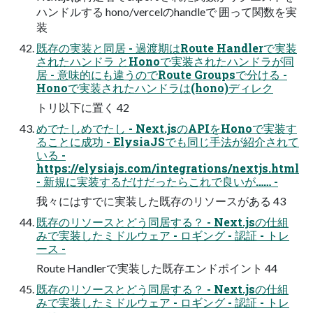
ハンドルする hono/vercelのhandleで 囲って関数を実
装
既存の実装と同居 - 過渡期はRoute Handlerで実装
されたハンドラ とHonoで実装されたハンドラが同
居 - 意味的にも違うのでRoute Groupsで分ける -
Honoで実装されたハンドラは(hono)ディレク
トリ以下に置く 42
めでたしめでたし - Next.jsのAPIをHonoで実装す
ることに成功 - ElysiaJSでも同じ手法が紹介されて
いる -
https://elysiajs.com/integrations/nextjs.html
- 新規に実装するだけだったらこれで良いが…… -
我々にはすでに実装した既存のリソースがある 43
既存のリソースとどう同居する？ - Next.jsの仕組
みで実装したミドルウェア - ロギング - 認証 - トレ
ース -
Route Handlerで実装した既存エンドポイント 44
既存のリソースとどう同居する？ - Next.jsの仕組
みで実装したミドルウェア - ロギング - 認証 - トレ