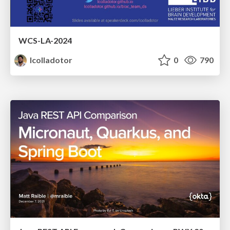
WCS-LA-2024
lcolladotor
0
790