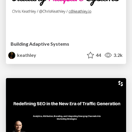
Building Adaptive Systems
keathley
44
3.2k