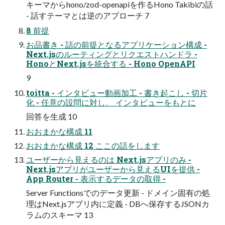
キーマからhono/zod-openapiを作るHono Takibiの話
- 話すテーマとは逆のアプローチ 7
8 前提
お品書き - 話の前提となるアプリケーション構成 -
Next.jsのルーティングとリクエストハンドラ -
HonoとNext.jsを統合する - Hono OpenAPI
9
toitta - インタビュー動画加工 - 書き起こし - 切片
化 - 任意の設問に対し、 インタビューをもとに
回答を生成 10
おおまかな構成 11
おおまかな構成 12 ここの話をします
ユーザーから見えるのは Next.jsアプリのみ -
Next.jsアプリがユーザーから見えるUIを提供 -
App Router - 表示するデータの取得 -
Server Functionsでのデータ更新 - ドメイン固有の処
理はNext.jsアプリ内に定義 - DBへ保存するJSONカ
ラムのスキーマ 13