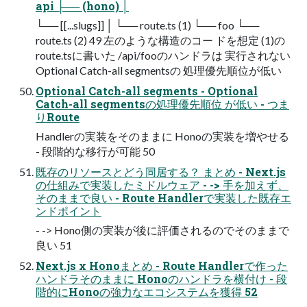
api ├── (hono) │
└── [[...slugs]] │ └── route.ts (1) └── foo └──
route.ts (2) 49 左のような構造のコー ドを想定 (1)の
route.tsに書いた /api/fooのハンドラは 実行されない
Optional Catch-all segmentsの 処理優先順位が低い
Optional Catch-all segments - Optional
Catch-all segmentsの処理優先順位 が低い - つま
りRoute
Handlerの実装をそのままに Honoの実装を増やせる
- 段階的な移行が可能 50
既存のリソースとどう同居する？ まとめ - Next.js
の仕組みで実装したミドルウェア - -> 手を加えず、
そのままで良い - Route Handlerで実装した既存エ
ンドポイント
- -> Hono側の実装が後に評価されるのでそのままで
良い 51
Next.js x Honoまとめ - Route Handlerで作った
ハンドラそのままに Honoのハンドラを横付け - 段
階的にHonoの強力なエコシステムを獲得 52