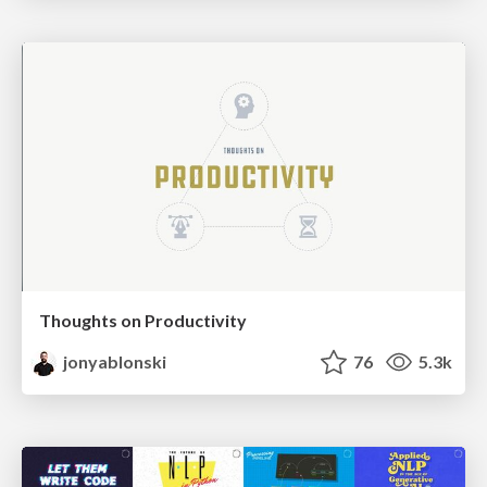
Thoughts on Productivity
jonyablonski
76
5.3k