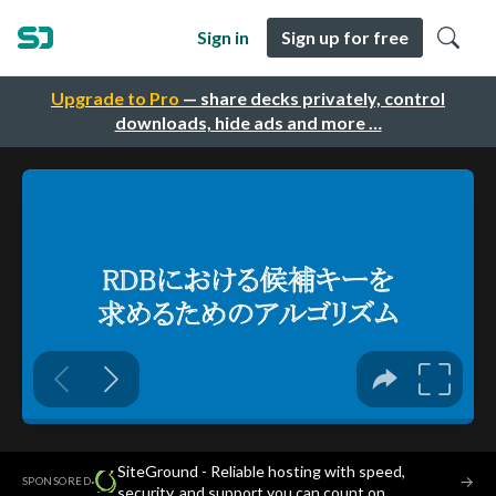
Sign in
Sign up for free
Upgrade to Pro
— share decks privately, control
downloads, hide ads and more …
SiteGround - Reliable hosting with speed,
·
→
SPONSORED
security, and support you can count on.