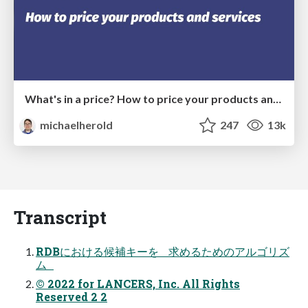
What's in a price? How to price your products and services
michaelherold
247
13k
Transcript
RDBにおける候補キーを 求めるためのアルゴリズ
ム
© 2022 for LANCERS, Inc. All Rights
Reserved 2 2