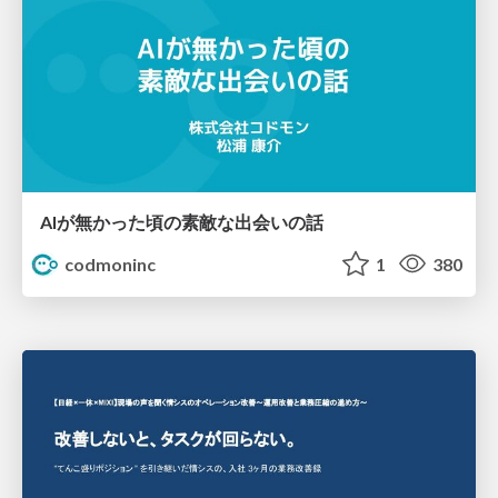
AIが無かった頃の素敵な出会いの話
codmoninc
1
380