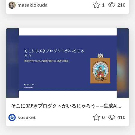
masakiokuda
1
210
そこに3びきプロダクトがいるじゃろう——生成AI時代における“価値が届かない理由”の構造
kosuket
0
410