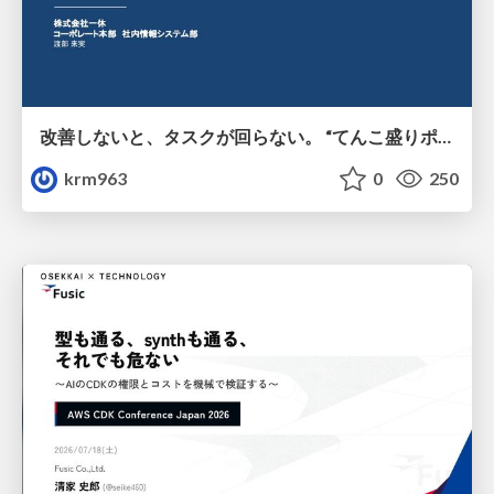
改善しないと、タスクが回らない。 “てんこ盛りポジション” を引き継いだ情シスの、入社3ヶ月の業務改善録
krm963
0
250