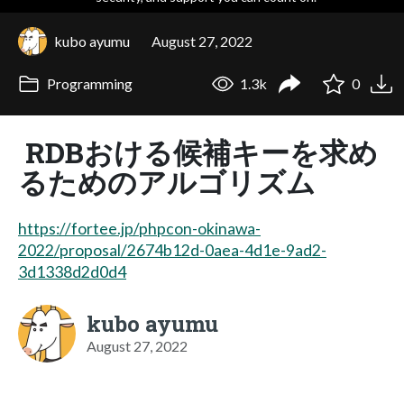
kubo ayumu
August 27, 2022
Programming
1.3k
0
RDBおける候補キーを求め
るためのアルゴリズム
https://fortee.jp/phpcon-okinawa-
2022/proposal/2674b12d-0aea-4d1e-9ad2-
3d1338d2d0d4
kubo ayumu
August 27, 2022