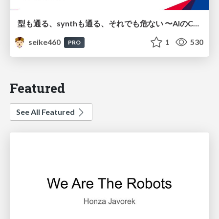
型も通る、synthも通る、それでも危ない 〜AIのCDKの権限とコストを機械で検証する〜 / It Passes Type Checks, It Passes Synth Checks, but It’s Still Risky — Automatically Verifying Permissions and Costs in AI’s CDK —
seike460
1
530
PRO
Featured
See All Featured