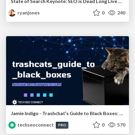
State of Search Keynote: SEO is Dead Long Live SEO
ryanjones
0
240
Jamie Indigo - Trashchat’s Guide to Black Boxes: Technical SEO Tactics for LLMs
techseoconnect
0
570
PRO