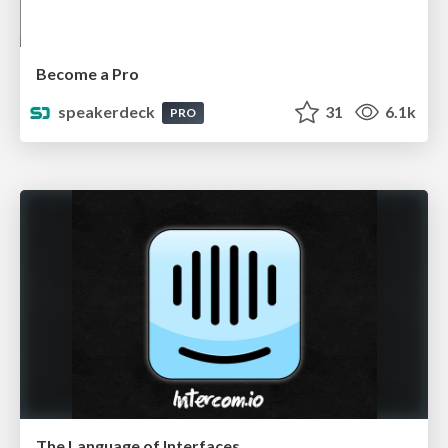
Become a Pro
speakerdeck
31
6.1k
PRO
The Language of Interfaces