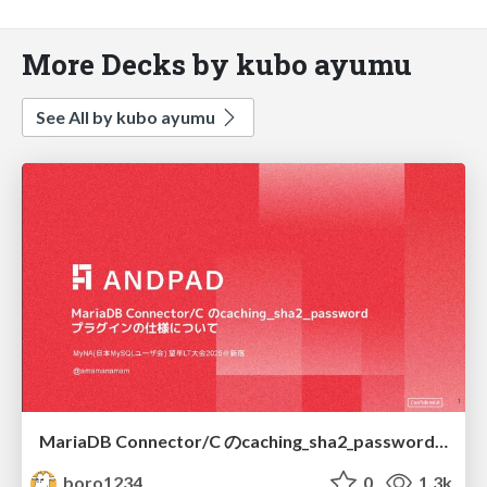
More Decks by kubo ayumu
See All by kubo ayumu
MariaDB Connector/C のcaching_sha2_passwordプラグインの仕様について
boro1234
0
1.3k