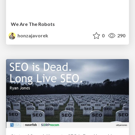
We Are The Robots
honzajavorek
0
290