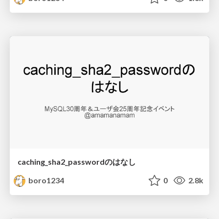
caching_sha2_passwordのはなし
boro1234
0
2.8k