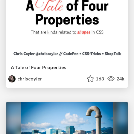
A Tale of Four Properties
chriscoyier
163
24k