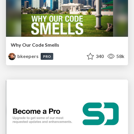
Why Our Code Smells
bkeepers
340
58k
PRO