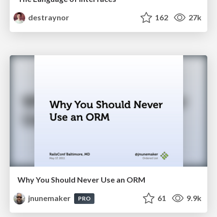
destraynor
162
27k
Why You Should Never Use an ORM
jnunemaker
61
9.9k
PRO