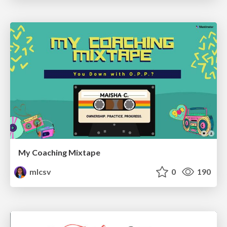
My Coaching Mixtape
mlcsv
0
190