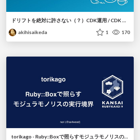
ドリフトを絶対に許さない（？）CDK運用 / CDK Ops with Zero Tolerance for Drifts (?)
akihisaikeda
1
170
torikago - Ruby::Boxで照らすモジュラモノリスの実行境界