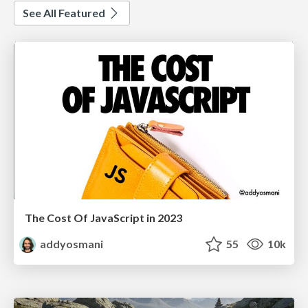
See All Featured
The Cost Of JavaScript in 2023
addyosmani
55
10k