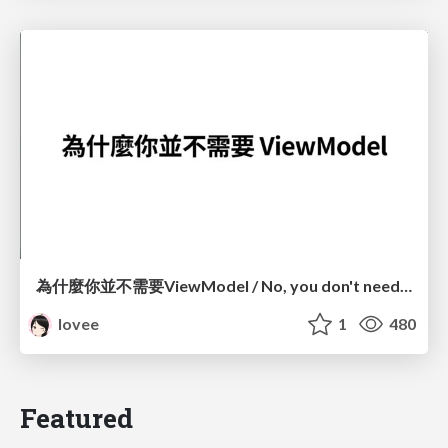
為什麼你並不需要ViewModel / No, you don't need a ViewModel
lovee
1
480
Featured