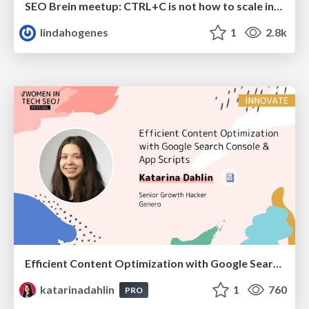
SEO Brein meetup: CTRL+C is not how to scale international SEO
lindahogenes
1
2.8k
Efficient Content Optimization with Google Search Console & Apps Script
katarinadahlin
1
760
PRO