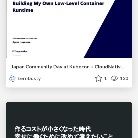
Japan Community Day at Kubecon + CloudNativeCon Japan 2026: Learning Container Privilege Control by Building My Own Low-Level Container Runtime
ternbusty
1
130