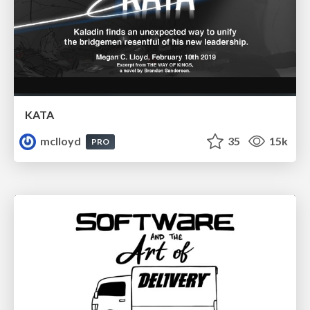
KATA
mclloyd
35
15k
PRO