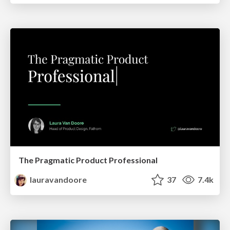
The Pragmatic Product Professional
lauravandoore
37
7.4k