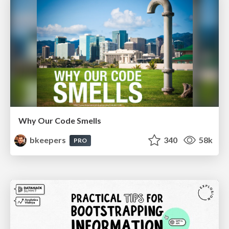
Why Our Code Smells
bkeepers
340
58k
PRO