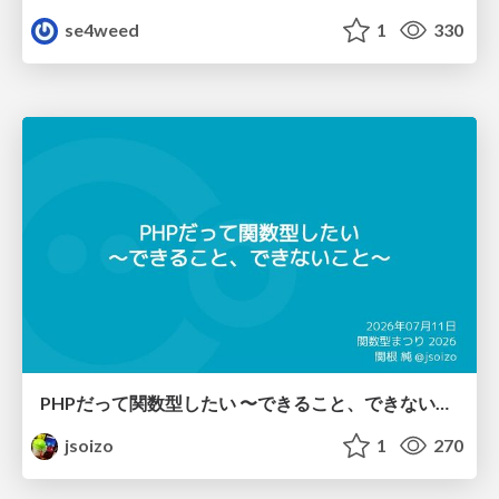
se4weed
1
330
PHPだって関数型したい 〜できること、できないこと〜 / fp-in-php
jsoizo
1
270