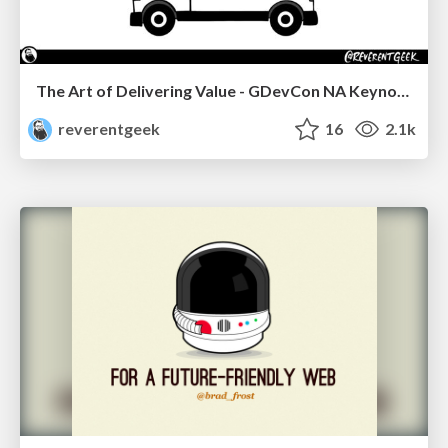
The Art of Delivering Value - GDevCon NA Keynote
reverentgeek
16
2.1k