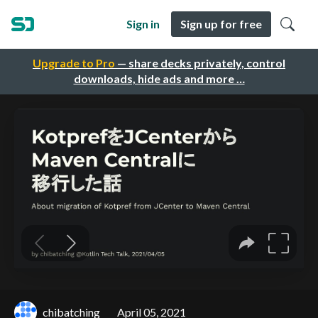
Sign in
Sign up for free
Upgrade to Pro
— share decks privately, control
downloads, hide ads and more …
chibatching
April 05, 2021