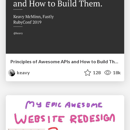
Principles of Awesome APIs and How to Build Them.
keavy
128
18k