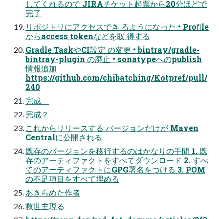
してくれるので JIRAチケット起票から20分ほどで
完了
リポジトリにアクセスでき るようになった • Proﬁle
からaccess tokenなどを取 得する
Gradle TaskやCI設定 の変更 • bintray/gradle-
bintray-plugin の廃止 • sonatypeへのpublish
情報追加
https://github.com/chibatching/Kotpref/pull/
240
完成
完成？
これからリリースする バージョンだけが Maven
Centralに公開される
既存のバージョンを移行するのはかなりの手間 1. 既
存のアーティファクトをすべてダウンロード 2. すべ
てのアーティファクトにGPG署名をつける 3. POM
の不足項目をすべて埋める
あきらめた作者
救世主現る