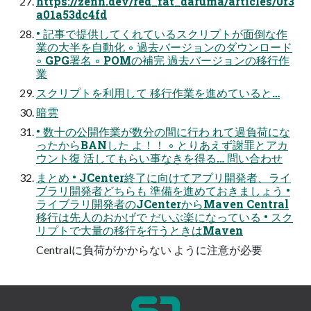
https://zenn.dev/red_fat_daruma/articles/0f3
a01a53dc4fd
• 記事で提供してくれているスクリプトが面倒な作
業の大半を自動化 ◦ 過去バージョンのダウンロード
◦ GPG署名 ◦ POMの補完 過去バージョンの移行作
業
スクリプトを利用して 移行作業を進めていると…
暗雲
• 数十の公開作業が数分の間に行わ れて過負荷にな
ったからBANした よ！！ ◦ とりあえず謝罪とアカ
ウント復 活してもらい事なきを得る… 問い合わせ
まとめ • JCenter終了に向けてアプリ開発者、ライ
ブラリ開発者どちらも 準備を進めておきましょう •
ライブラリ開発者のJCenterからMaven Central
移行は先人のおかげで だいぶ楽になっている • スク
リプトで大量の移行を行うときはMaven
Centralに負荷がかからない ように注意が必要