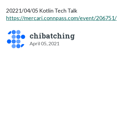
20221/04/05 Kotlin Tech Talk
https://mercari.connpass.com/event/206751/
chibatching
April 05, 2021