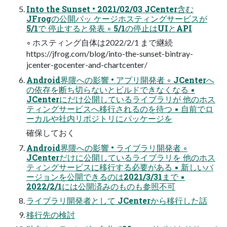
Into the Sunset • 2021/02/03 JCenter含む
JFrogの公開パッ ケージホスティングサービスが
5/1で 停止すると発表 ◦ 5/1の停止はUIとAPI
◦ ホスティング自体は2022/2/1 まで継続
https://jfrog.com/blog/into-the-sunset-bintray-
jcenter-gocenter-and-chartcenter/
Android界隈への影響 • アプリ開発者 ◦ JCenterへ
の依存を断ち切らないとビルドできなくなる ▪
JCenterにだけ公開しているライブラリが 他のホス
ティングサービスへ移行されるのを待つ ▪ 自前でロ
ーカルや社内リポジトリにパッケージを
確保しておく
Android界隈への影響 • ライブラリ開発者 ◦
JCenterだけに公開しているライブラリを 他のホス
ティングサービスに移行する必要がある ▪ 新しいバ
ージョンを公開できるのは2021/3/31まで ▪
2022/2/1には公開済みのものも参照不可
ライブラリ開発者として JCenterから移行した話
移行先の検討