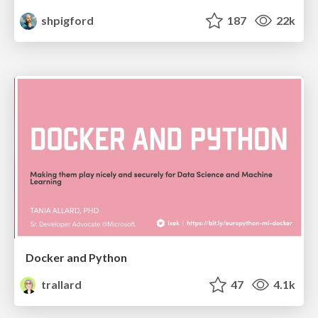
shpigford
187
22k
Docker and Python
trallard
47
4.1k