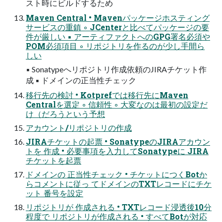
スト時にビルドするため
Maven Central • Mavenパッケージホスティング
サービスの重鎮 ◦ JCenterと比べてパッケージの要
件が厳しい ▪ アーティファクトへのGPG署名必須や
POM必須項目 ◦ リポジトリを作るのが少し手間ら
しい
▪ Sonatypeへリポジトリ作成依頼のJIRAチケット作
成 ▪ ドメインの正当性チェック
移行先の検討 • Kotprefでは移行先にMaven
Centralを選定 ◦ 信頼性 ◦ 大変なのは最初の設定だ
け（だろうという予想
アカウント/リポジトリの作成
JIRAチケットの起票 • SonatypeのJIRAアカウン
トを 作成 • 必要事項を入力してSonatypeに JIRA
チケットを起票
ドメインの 正当性チェック • チケットにつくBotか
らコメントに従っ てドメインのTXTレコードにチケ
ット 番号を設定
リポジトリが 作成される • TXTレコード浸透後10分
程度で リポジトリが作成される • すべてBotが対応