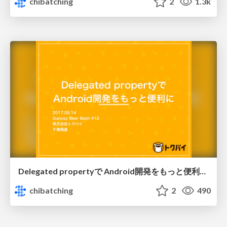
chibatching
2
1.3k
Delegated propertyで Android開発をもっと便利に @ Gunosy Beer Bash #12
chibatching
2
490