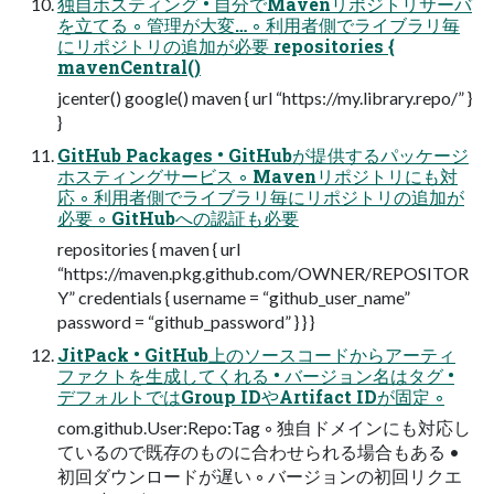
独自ホスティング • 自分でMavenリポジトリサーバ
を立てる ◦ 管理が大変… ◦ 利用者側でライブラリ毎
にリポジトリの追加が必要 repositories {
mavenCentral()
jcenter() google() maven { url “https://my.library.repo/” }
}
GitHub Packages • GitHubが提供するパッケージ
ホスティングサービス ◦ Mavenリポジトリにも対
応 ◦ 利用者側でライブラリ毎にリポジトリの追加が
必要 ◦ GitHubへの認証も必要
repositories { maven { url
“https://maven.pkg.github.com/OWNER/REPOSITOR
Y” credentials { username = “github_user_name”
password = “github_password” } } }
JitPack • GitHub上のソースコードからアーティ
ファクトを生成してくれる • バージョン名はタグ •
デフォルトではGroup IDやArtifact IDが固定 ◦
com.github.User:Repo:Tag ◦ 独自ドメインにも対応し
ているので既存のものに合わせられる場合もある •
初回ダウンロードが遅い ◦ バージョンの初回リクエ