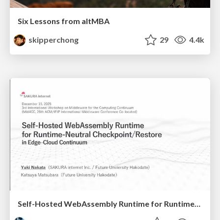
Six Lessons from altMBA
skipperchong
29
4.4k
Self-Hosted WebAssembly Runtime for Runtime-Neutral Checkpoint/Restore in Edge–Cloud Continuum