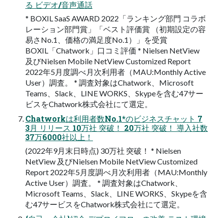
る ビデオ/音声通話
* BOXIL SaaS AWARD 2022「ランキング部門 コラボ
レーション部門賞」「ベスト評価賞 （初期設定の容
易さNo.1、価格の満足度No.1）」を受賞
BOXIL「Chatwork」口コミ評価 * Nielsen NetView
及びNielsen Mobile NetView Customized Report
2022年5月度調べ月次利用者（MAU:Monthly Active
User）調査。 * 調査対象はChatwork、Microsoft
Teams、Slack、LINE WORKS、Skypeを含む47サー
ビスをChatwork株式会社にて選定。
Chatworkは利用者数No.1*のビジネスチャット 7
3月 リリース 10万社 突破！ 20万社 突破！ 導入社数
37万6000社以上！
(2022年9月末日時点) 30万社 突破！ * Nielsen
NetView 及びNielsen Mobile NetView Customized
Report 2022年5月度調べ月次利用者（MAU:Monthly
Active User）調査。 * 調査対象はChatwork、
Microsoft Teams、Slack、LINE WORKS、Skypeを含
む47サービスをChatwork株式会社にて選定。