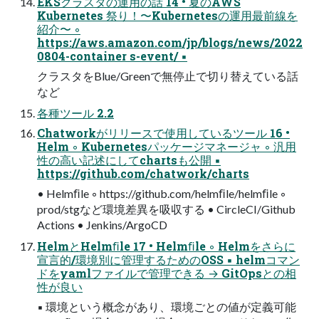
EKSクラスタの運用の話 14 • 夏のAWS
Kubernetes 祭り！〜Kubernetesの運用最前線を
紹介〜 ◦
https://aws.amazon.com/jp/blogs/news/2022
0804-container s-event/ ▪
クラスタをBlue/Greenで無停止で切り替えている話
など
各種ツール 2.2
Chatworkがリリースで使用しているツール 16 •
Helm ◦ Kubernetesパッケージマネージャ ◦ 汎用
性の高い記述にしてchartsも公開 ▪
https://github.com/chatwork/charts
• Helmﬁle ◦ https://github.com/helmﬁle/helmﬁle ◦
prod/stgなど環境差異を吸収する • CircleCI/Github
Actions • Jenkins/ArgoCD
HelmとHelmﬁle 17 • Helmﬁle ◦ Helmをさらに
宣言的/環境別に管理するためのOSS ▪ helmコマン
ドをyamlファイルで管理できる → GitOpsとの相
性が良い
▪ 環境という概念があり、環境ごとの値が定義可能