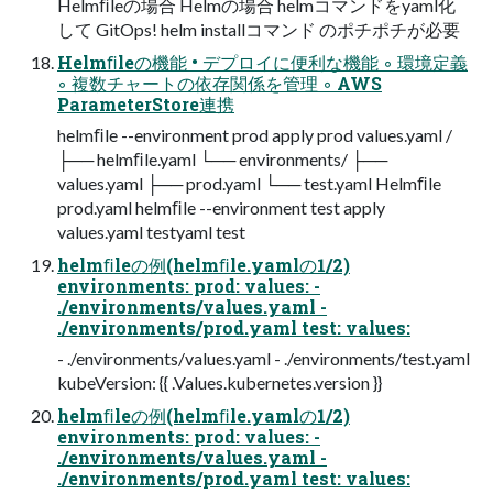
Helmﬁleの場合 Helmの場合 helmコマンドをyaml化
して GitOps! helm installコマンド のポチポチが必要
Helmﬁleの機能 • デプロイに便利な機能 ◦ 環境定義
◦ 複数チャートの依存関係を管理 ◦ AWS
ParameterStore連携
helmﬁle --environment prod apply prod values.yaml /
├── helmﬁle.yaml └── environments/ ├──
values.yaml ├── prod.yaml └── test.yaml Helmﬁle
prod.yaml helmﬁle --environment test apply
values.yaml testyaml test
helmﬁleの例(helmﬁle.yamlの1/2)
environments: prod: values: -
./environments/values.yaml -
./environments/prod.yaml test: values:
- ./environments/values.yaml - ./environments/test.yaml
kubeVersion: {{ .Values.kubernetes.version }}
helmﬁleの例(helmﬁle.yamlの1/2)
environments: prod: values: -
./environments/values.yaml -
./environments/prod.yaml test: values: