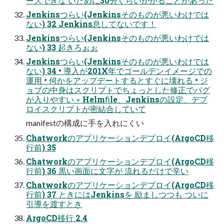
ースできな いために30分ぐらいかかることがあった
Jenkinsつらい(Jenkinsそのものが悪いわけでは
ない) 32 Jenkins息してないです！
Jenkinsつらい(Jenkinsそのものが悪いわけでは
ない) 33 起きろぉぉ
Jenkinsつらい(Jenkinsそのものが悪いわけでは
ない) 34 • 導入が201X年でゴールデンイメージでの
運用 • 何かをアップデートするとすぐに壊れる • ジ
ョブの中身はスクリプトでちょっとした修正でバグ
が入りやすい ◦ Helmﬁle、Jenkinsの設定、デプ
ロイスクリプトが密結合していて
manifestの構成に手を入れにくい
Chatworkのアプリケーションデプロイ(ArgoCD移
行前) 35
Chatworkのアプリケーションデプロイ(ArgoCD移
行前) 36 黒い画面に文字が 流れるだけで辛い
Chatworkのアプリケーションデプロイ(ArgoCD移
行前) 37 ときにはJenkinsを 励ましつつも ついに
引導を渡すとき
ArgoCD移行 2.4