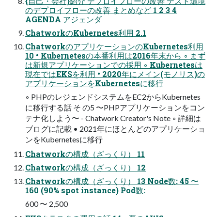
{自己・会社}紹介 デプロイフローの改善 テスト環境
のデプロイフローの改善 まとめなど 1 2 3 4
AGENDA アジェンダ
ChatworkのKubernetes利用 2.1
ChatworkのアプリケーションのKubernetes利用
10 • Kubernetesの本番利用は2016年末から ◦ まず
は新規アプリケーションでの採用 ◦ Kubernetesは
現在ではEKSを利用 • 2020年にメイン(モノリス)の
アプリケーションをKubernetesに移行
◦ PHPのレジェンドシステムをEC2からKubernetes
に移行する話 そ の5 〜PHPアプリケーションをコン
テナ化しよう〜 - Chatwork Creator's Note ◦ 詳細は
ブログに記載 • 2021年にほとんどのアプリケーショ
ンをKubernetesに移行
Chatworkの構成（ざっくり） 11
Chatworkの構成（ざっくり） 12
Chatworkの構成（ざっくり） 13 Node数: 45 〜
160 (90% spot instance) Pod数:
600 〜 2,500