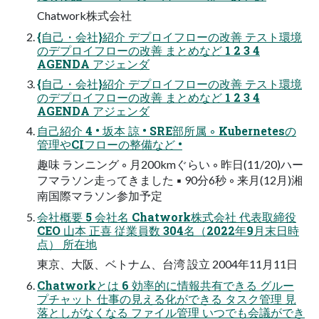
Chatwork株式会社
{自己・会社}紹介 デプロイフローの改善 テスト環境
のデプロイフローの改善 まとめなど 1 2 3 4
AGENDA アジェンダ
{自己・会社}紹介 デプロイフローの改善 テスト環境
のデプロイフローの改善 まとめなど 1 2 3 4
AGENDA アジェンダ
自己紹介 4 • 坂本 諒 • SRE部所属 ◦ Kubernetesの
管理やCIフローの整備など •
趣味 ランニング ◦ 月200kmぐらい ◦ 昨日(11/20)ハー
フマラソン走ってきました ▪ 90分6秒 ◦ 来月(12月)湘
南国際マラソン参加予定
会社概要 5 会社名 Chatwork株式会社 代表取締役
CEO 山本 正喜 従業員数 304名（2022年9月末日時
点） 所在地
東京、大阪、ベトナム、台湾 設立 2004年11月11日
Chatworkとは 6 効率的に情報共有できる グルー
プチャット 仕事の見える化ができる タスク管理 見
落としがなくなる ファイル管理 いつでも会議ができ