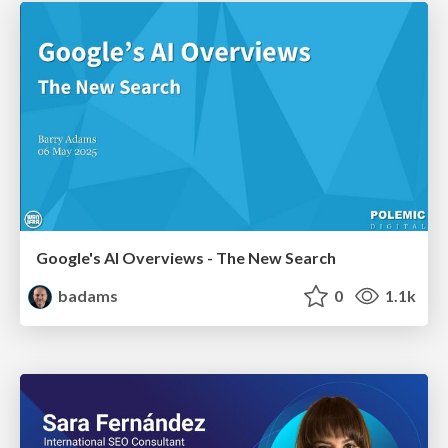
Google's AI Overviews - The New Search
badams
0
1.1k