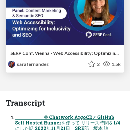
SERP Conf. Vienna - Web Accessibility: Optimizing for Inclusivity and SEO
sarafernandez
2
1.5k
Transcript
© Chatwork ArgoCDとGitHub
Self Hosted Runnerを使って リリース時間を1/4
にした話 2022年11月21日 SRE部 坂本 諒