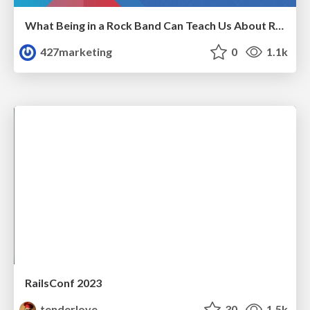
What Being in a Rock Band Can Teach Us About Real World SEO
427marketing
0
1.1k
RailsConf 2023
tenderlove
30
1.5k