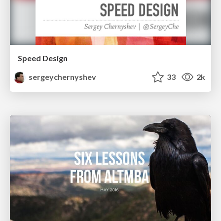
Speed Design
sergeychernyshev
33
2k