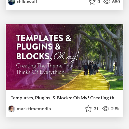
chikuwait
0
680
Templates, Plugins, & Blocks: Oh My! Creating the theme that thinks of everything
marktimemedia
31
2.8k