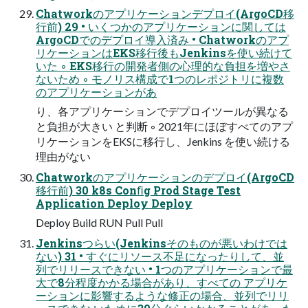
Chatworkのアプリケーションデプロイ(ArgoCD移
行前) 29 • いくつかのアプリケーションに関しては
ArgoCDでのデプロイ導入済み • Chatworkのアプ
リケーションはEKS移行後もJenkinsを使い続けて
いた ◦ EKS移行の開発者側の心理的な負担を増やさ
ないため ◦ モノリス構成で1つのレポジトリに複数
のアプリケーションがあ
り、各アプリケーションでデプロイツールが異なる
と負担が大きい と判断 ◦ 2021年にほぼすべてのアプ
リケーションをEKSに移行し、Jenkins を使い続ける
理由がない
Chatworkのアプリケーションのデプロイ(ArgoCD
移行前) 30 k8s Conﬁg Prod Stage Test
Application Deploy Deploy
Deploy Build RUN Pull Pull
Jenkinsつらい(Jenkinsそのものが悪いわけでは
ない) 31 • すぐにリソース不足になったりして、並
列でリリースできない • 1つのアプリケーションで最
大で8分程度かかる場合があり、すべての アプリケ
ーションに影響するような修正の場合、並列でリリ