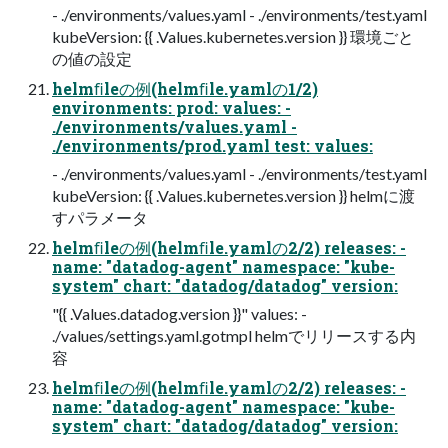
- ./environments/values.yaml - ./environments/test.yaml
kubeVersion: {{ .Values.kubernetes.version }} 環境ごと
の値の設定
helmﬁleの例(helmﬁle.yamlの1/2)
environments: prod: values: -
./environments/values.yaml -
./environments/prod.yaml test: values:
- ./environments/values.yaml - ./environments/test.yaml
kubeVersion: {{ .Values.kubernetes.version }} helmに渡
すパラメータ
helmﬁleの例(helmﬁle.yamlの2/2) releases: -
name: "datadog-agent" namespace: "kube-
system" chart: "datadog/datadog" version:
"{{ .Values.datadog.version }}" values: -
./values/settings.yaml.gotmpl helmでリリースする内
容
helmﬁleの例(helmﬁle.yamlの2/2) releases: -
name: "datadog-agent" namespace: "kube-
system" chart: "datadog/datadog" version: