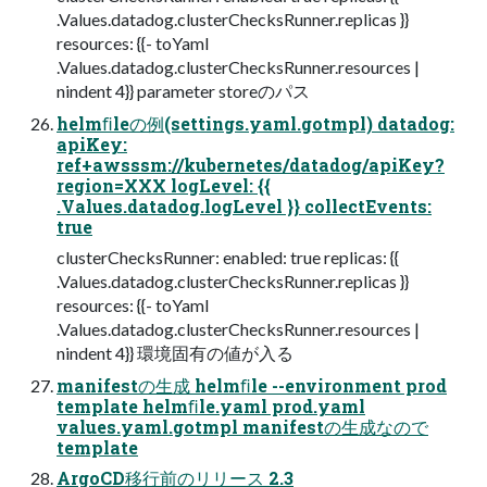
.Values.datadog.clusterChecksRunner.replicas }}
resources: {{- toYaml
.Values.datadog.clusterChecksRunner.resources |
nindent 4}} parameter storeのパス
helmﬁleの例(settings.yaml.gotmpl) datadog:
apiKey:
ref+awsssm://kubernetes/datadog/apiKey?
region=XXX logLevel: {{
.Values.datadog.logLevel }} collectEvents:
true
clusterChecksRunner: enabled: true replicas: {{
.Values.datadog.clusterChecksRunner.replicas }}
resources: {{- toYaml
.Values.datadog.clusterChecksRunner.resources |
nindent 4}} 環境固有の値が入る
manifestの生成 helmﬁle --environment prod
template helmﬁle.yaml prod.yaml
values.yaml.gotmpl manifestの生成なので
template
ArgoCD移行前のリリース 2.3