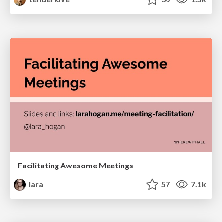
Facilitating Awesome Meetings
lara
57
7.1k