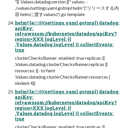
"{{ .Values.datadog.version }}" values: -
./values/settings.yaml.gotmpl helmでリリースする内
容 helmに渡すvaluesの go template
helmﬁleの例(settings.yaml.gotmpl) datadog:
apiKey:
ref+awsssm://kubernetes/datadog/apiKey?
region=XXX logLevel: {{
.Values.datadog.logLevel }} collectEvents:
true
clusterChecksRunner: enabled: true replicas: {{
.Values.datadog.clusterChecksRunner.replicas }}
resources: {{- toYaml
.Values.datadog.clusterChecksRunner.resources |
nindent 4}}
helmﬁleの例(settings.yaml.gotmpl) datadog:
apiKey:
ref+awsssm://kubernetes/datadog/apiKey?
region=XXX logLevel: {{
.Values.datadog.logLevel }} collectEvents:
true
clusterChecksRunner: enabled: true replicas: {{