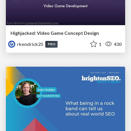
Highjacked: Video Game Concept Design
rkendrick25
1
430
PRO