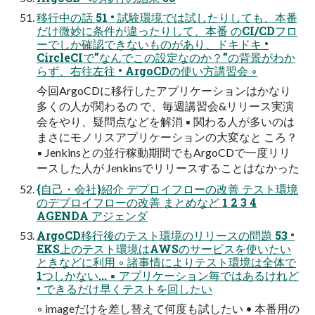
移行中の話 51 • 試験環境では試したりしても、本番
だけ微妙に条件が違ったりして、本番 のCI/CDフロ
ーでしか確認できないものがあり、ドキドキ •
CircleCIで”なんでこの設定なのか？”の背景がわか
らず、右往左往 • ArgoCDの使い方講習会 ◦
今回ArgoCDに移行したアプリケーションはかなり
多くの人が関わるの で、毎週講習会&リリース実演
会をやり、疑問点などを解消 ▪ 関わる人が多いのは
まさにモノリスアプリケーションの大変なと ころ？
▪ Jenkinsとの並行稼動期間でもArgoCDで一度リリ
ースした人が Jenkinsでリリースすることはなかった
{自己・会社}紹介 デプロイフローの改善 テスト環境
のデプロイフローの改善 まとめなど 1 2 3 4
AGENDA アジェンダ
ArgoCD移行後のテスト環境のリリースの問題 53 •
EKS上のテスト環境はAWSのサービスを使いたい
ときなどに利用 ◦ 諸事情によりテスト環境は全体で
1つしかない... ▪ アプリケーション毎ではあるけれど
• できるだけ早くテストを回したい
◦ imageだけを差し替えて何度も試したい • 本番用の