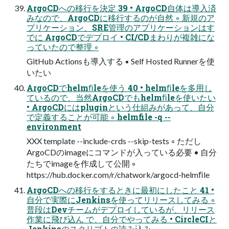
ArgoCDへの移行を決定 39 • ArgoCD自体は導入済
みなので、ArgoCDに移行するのが自然 ◦ 新規のア
プリケーション、SRE管理のアプリケーションはす
でに ArgoCDでデプロイ • CI/CDまわりが複雑にな
っていたので整理 ◦
GitHub Actionsも導入する ▪ Self Hosted Runnerを使
いたい
ArgoCDでhelmﬁleを使う 40 • helmﬁleを多用し
ているので、当然ArgoCDでもhelmﬁleを使いたい
• ArgoCDにはpluginという仕組みがあって、自分
で定義することが可能 ◦ helmfile -q --
environment
XXX template --include-crds --skip-tests ◦ ただし
ArgoCDのimageにコマンドが入っている必要 • 自分
たちでimageを作成して公開 ◦
https://hub.docker.com/r/chatwork/argocd-helmﬁle
ArgoCDへの移行をするときに最初にしたこと 41 •
自分で実際にJenkinsを使ってリリースしてみる ◦
普段はDevチームがデプロイしているが、リリース
作業に飛び込ん で、自分でやってみる • CircleCIと
Jenkinsのスクリプトの読み込み