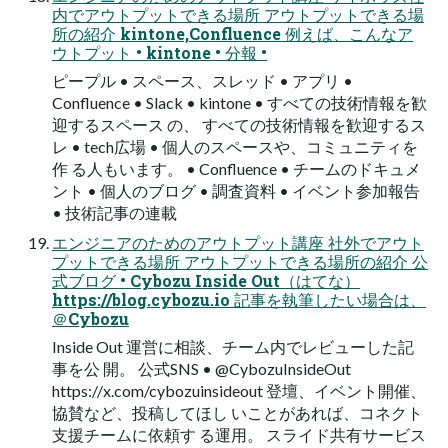
内でアウトプットできる場所 アウトプットできる場
所の紹介 kintone,Confluence 例えば、こんなア
ウトプット • kintone • 分報 •
ピープル • スペース、スレッド • アプリ •
Confluence • Slack • kintone • すべての技術情報を歓
迎するスペース の、 すべての技術情報を歓迎するス
レ • tech広場 • 個人のスペースや、コミュニティを
作 る人もいます。 • Confluence • チームのドキュメ
ント • 個人のブログ • 調査資料 • イベント参加報告
• 技術記事の連載
エンジニアのためのアウトプット講座 社外でアウト
プットできる場所 アウトプットできる場所の紹介 公
式ブログ • Cybozu Inside Out（はてな）
https://blog.cybozu.io 記事を執筆したい場合は、
＠Cybozu
Inside Out 運営に相談、チーム内でレビューした記
事を公 開。 公式SNS • @CybozuInsideOut
https://x.com/cybozuinsideout 登壇、イベント開催、
協賛など、投稿してほし いことがあれば、コネクト
支援チームに依頼す る運用。 スライド共有サービス