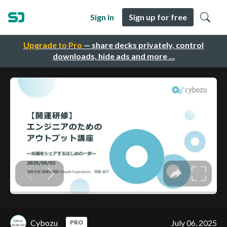
Sign in
Sign up for free
Upgrade to Pro
— share decks privately, control
downloads, hide ads and more …
Cybozu
July 06, 2025
PRO