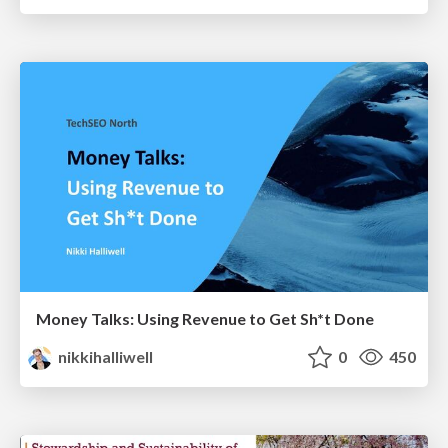
Money Talks: Using Revenue to Get Sh*t Done
nikkihalliwell
0
450