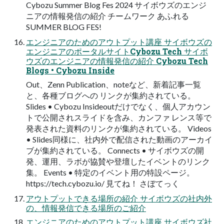
Cybozu Summer Blog Fes 2024 サイボウズのエンジ
ニアの情報発信の紹介 チームワーク あふれる
SUMMER BLOG FES!
エンジニアのためのアウトプット講座 サイボウズの
エンジニアのポータルサイトCybozu Tech サイボ
ウズのエンジニアの情報発信の紹介 Cybozu Tech
Blogs • Cybozu Inside
Out、Zenn Publication、noteなど、新着記事一覧
と、各種ブログへの リンクが集約されている。
Slides • Cybozu Insideoutだけでなく、個人アカウン
トで公開されスライドを含み、カンファ レンス等で
発表された資料のリンクが集約されている。 Videos
• Slides同様に、社内外で配信された動画のアーカイ
ブが集約されている。 Connects • サイボウズの開
発、運用、ラボが協賛や登壇したイベントのリンク
集。 Events • 特定のイベント用の特設ページ。
https://tech.cybozu.io/ 見てね！ さぼてっく
アウトプットできる場所の紹介 サイボウズの社内外
の、情報発信できる場所のご紹介
エンジニアのためのアウトプット講座 サイボウズ社