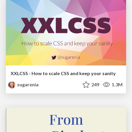
XXLCSS - How to scale CSS and keep your sanity
sugarenia
249
1.3M