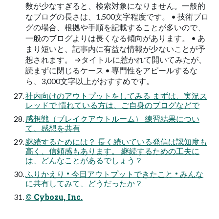
数が少なすぎると、検索対象になりません。一般的
なブログの長さは、1,500文字程度です。 • 技術ブロ
グの場合、根拠や手順を記載することが多いので、
一般のブログよりは長くなる傾向があります。 • あ
まり短いと、記事内に有益な情報が少ないことが予
想されます。 →タイトルに惹かれて開いてみたが、
読まずに閉じるケース • 専門性をアピールするな
ら、3,000文字以上がおすすめです。
社内向けのアウトプットをしてみる まずは、実況ス
レッドで 慣れている方は、ご自身のブログなどで
感想戦（ブレイクアウトルーム） 練習結果につい
て、感想を共有
継続するためには？ 長く続いている発信は認知度も
高く、信頼感もあります。 継続するための工夫に
は、どんなことがあるでしょう？
ふりかえり • 今日アウトプットできたこと • みんな
に共有してみて、どうだったか？
©️ Cybozu, Inc.