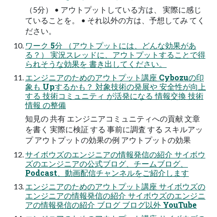
（5分） • アウトプットしている方は、 実際に感じ
ていることを。 • それ以外の方は、予想してみ てく
ださい。
ワーク 5分 （アウトプットには、どんな効果があ
る？） 実況スレッドに、アウトプットすることで得
られそうな効果を 書き出してください。
エンジニアのためのアウトプット講座 Cybozuの印
象も Upするかも？ 対象技術の発展や 安全性が向上
する 技術コミュニティ が活発になる 情報交換 技術
情報 の整備
知見の 共有 エンジニアコミュニティへの貢献 文章
を書く 実際に検証 する 事前に調査 する スキルアッ
プ アウトプットの効果の例 アウトプットの効果
サイボウズのエンジニアの情報発信の紹介 サイボウ
ズのエンジニアの公式ブログ、チームブログ、
Podcast、動画配信チャンネルをご紹介します
エンジニアのためのアウトプット講座 サイボウズの
エンジニアの情報発信の紹介 サイボウズのエンジニ
アの情報発信の紹介 ブログ ブログ以外 YouTube