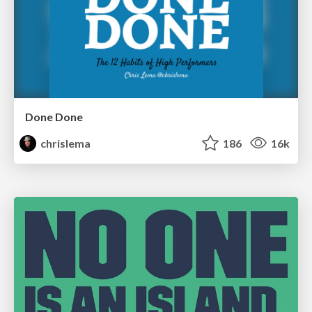
Done Done
chrislema
186
16k