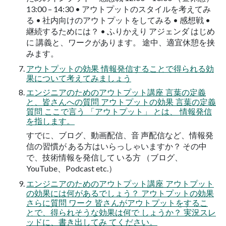
13:00 – 14:30 • アウトプットのスタイルを考えてみ
る • 社内向けのアウトプットをしてみる • 感想戦 •
継続するためには？ • ふりかえり アジェンダ はじめ
に 講義と、ワークがあります。 途中、適宜休憩を挟
みます。
アウトプットの効果 情報発信することで得られる効
果について考えてみましょう
エンジニアのためのアウトプット講座 言葉の定義
と、皆さんへの質問 アウトプットの効果 言葉の定義
質問 ここで言う 「アウトプット」 とは、 情報発信
を指します。
すでに、ブログ、動画配信、音 声配信など、情報発
信の習慣が ある方はいらっしゃいますか？ その中
で、技術情報を発信して いる方 （ブログ、
YouTube、Podcast etc.）
エンジニアのためのアウトプット講座 アウトプット
の効果には何があるでしょう？ アウトプットの効果
さらに質問 ワーク 皆さんがアウトプットをするこ
とで、得られそうな効果は何で しょうか？ 実況スレ
ッドに、書き出してみ てください。