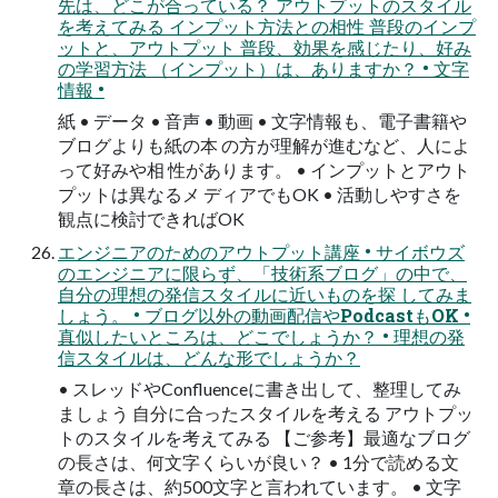
先は、どこが合っている？ アウトプットのスタイル
を考えてみる インプット方法との相性 普段のインプ
ットと、アウトプット 普段、効果を感じたり、好み
の学習方法 （インプット）は、ありますか？ • 文字
情報 •
紙 • データ • 音声 • 動画 • 文字情報も、電子書籍や
ブログよりも紙の本 の方が理解が進むなど、人によ
って好みや相 性があります。 • インプットとアウト
プットは異なるメ ディアでもOK • 活動しやすさを
観点に検討できればOK
エンジニアのためのアウトプット講座 • サイボウズ
のエンジニアに限らず、「技術系ブログ」の中で、
自分の理想の発信スタイルに近いものを探 してみま
しょう。 • ブログ以外の動画配信やPodcastもOK •
真似したいところは、どこでしょうか？ • 理想の発
信スタイルは、どんな形でしょうか？
• スレッドやConfluenceに書き出して、整理してみ
ましょう 自分に合ったスタイルを考える アウトプッ
トのスタイルを考えてみる 【ご参考】最適なブログ
の長さは、何文字くらいが良い？ • 1分で読める文
章の長さは、約500文字と言われています。 • 文字