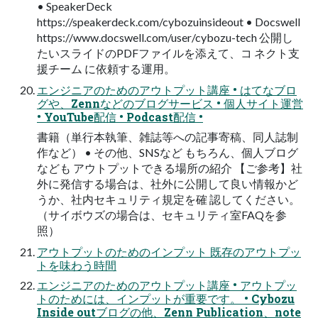
• SpeakerDeck
https://speakerdeck.com/cybozuinsideout • Docswell
https://www.docswell.com/user/cybozu-tech 公開し
たいスライドのPDFファイルを添えて、コ ネクト支
援チーム に依頼する運用。
エンジニアのためのアウトプット講座 • はてなブロ
グや、Zennなどのブログサービス • 個人サイト運営
• YouTube配信 • Podcast配信 •
書籍（単行本執筆、雑誌等への記事寄稿、同人誌制
作など） • その他、SNSなど もちろん、個人ブログ
なども アウトプットできる場所の紹介 【ご参考】社
外に発信する場合は、社外に公開して良い情報かど
うか、社内セキュリティ規定を確 認してください。
（サイボウズの場合は、セキュリティ室FAQを参
照）
アウトプットのためのインプット 既存のアウトプッ
トを味わう時間
エンジニアのためのアウトプット講座 • アウトプッ
トのためには、インプットが重要です。 • Cybozu
Inside outブログの他、Zenn Publication、note