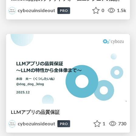
cybozuinsideout
0
1.5k
PRO
LLMアプリの品質保証
cybozuinsideout
1
730
PRO