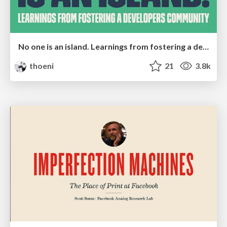
No one is an island. Learnings from fostering a developers community.
thoeni
21
3.8k