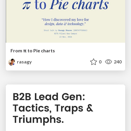
From π to Pie charts
rasagy
0
240