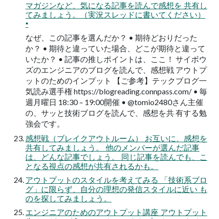
マガジンなど、気になる記事を読んで感想を 共有し
てみましょう。（実況スレッドに書いてください）
•
なぜ、この記事を選んだか？ • 期待どおりだった
か？ • 期待と違っていた場合、どこが期待と違って
いたか？ • 記事の推しポイントは、ここ！ サイボウ
ズのエンジニアのブログを読んで、感想戦 アウトプ
ットのためのインプット 【ご参考】テックブログ一
気読み選手権 https://blogreading.connpass.com/ • 毎
週月曜日 18:30 – 19:00開催 • @tomio2480さん主催
の、サッと技術ブログを読んで、感想を共 有する勉
強会です。
感想戦（ブレイクアウトルーム） お互いに、感想を
共有してみましょう。 他のメンバーが選んだ記事
は、どんな記事でしょう。 同じ記事を読んでも、こ
となる視点の感想が共有されるかも。
アウトプットのスタイルを考えてみる 「技術系ブロ
グ」に限らず、自分の理想の発信スタイルに近い も
のを探してみましょう。
エンジニアのためのアウトプット講座 アウトプット