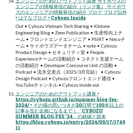
エンジニアのためのアウトプット講座 サイボウズの
エンジニアの情報発信の紹介（リンク集） サイボウ
ズのエンジニアの情報発信の紹介 ブログ ブログ以外
• はてなブログ • Cybozu Inside
Out • Cybozu Vietnam Tech Sharing • Kintone
Engineering Blog • Zenn Publication • 生産性向上チ
ーム • フロントエンドエンジニア • PSIRT • Necoチ
ーム • サイボウズデータチーム • note • Cybozu
Product Design • セキュリティ室 • People
Experienceチームの活動紹介 • コネクト支援チーム
の活動紹介 • Developer Concourse Unit の活動 •
Podcast • 流氷交差点（2025/3月完結） • Cybozu
Design Podcast • Cybozuフロントエンド通信 •
YouTubeチャンネル • Cybozu Inside out
エンジニアのためのアウトプット講座 •
https://cybozu.github.io/summer-blog-fes-
2024/ • その場の思いつきが20日間で100本以上の
記事を生む企画になるまで｜「CYBOZU
SUMMER BLOG FES '24」の経緯と顛末
https://blog.cybozu.io/entry/2024/09/17/1749
11