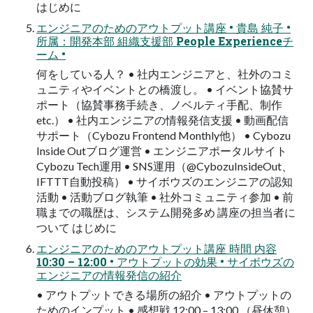
はじめに
エンジニアのためのアウトプット講座 • 貴島 純子 •
所属：開発本部 組織支援部 People Experienceチ
ーム •
何をしている人？ • 社内エンジニアと、社外のコミ
ュニティやイベントとの橋渡し。 • イベント協賛サ
ポート（協賛事務手続き、ノベルティ手配、制作
etc.） • 社内エンジニアの情報発信支援 • 動画配信
サポート（Cybozu Frontend Monthly他） • Cybozu
Inside Outブログ運営 • エンジニアポータルサイト
Cybozu Tech運用 • SNS運用（@CybozuInsideOut、
IFTTT自動投稿） • サイボウズのエンジニアの認知
活動 • 活動ブログ執筆 • 社外コミュニティ参加 • 前
職までの職歴は、システム開発多め 講座の担当者に
ついて はじめに
エンジニアのためのアウトプット講座 時間 内容
10:30 – 12:00 • アウトプットの効果 • サイボウズの
エンジニアの情報発信の紹介
• アウトプットできる場所の紹介 • アウトプットの
ためのインプット • 感想戦 12:00 – 13:00 （昼休憩）