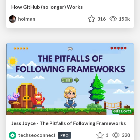
How GitHub (no longer) Works
holman
316
150k
Jess Joyce - The Pitfalls of Following Frameworks
techseoconnect
1
320
PRO