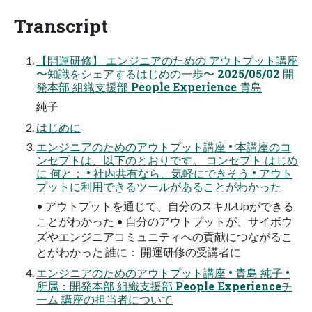
Transcript
【開運研修】 エンジニアのための アウトプット講座
〜知識をシェアするはじめの一歩〜 2025/05/02 開
発本部 組織支援部 People Experience 貴島
純子
はじめに
エンジニアのためのアウトプット講座 • 本講座のコ
ンセプトは、以下のとおりです。 コンセプト はじめ
に 何と： • 社内共有なら、気軽にできそう • アウト
プットに利用できるツールがあることがわかった
• アウトプットを通じて、自分のスキルUpができる
ことがわかった • 自分のアウトプットが、サイボウ
ズやエンジニアコミュニティへの貢献につながるこ
とがわかった 誰に： 開運研修の受講者に
エンジニアのためのアウトプット講座 • 貴島 純子 •
所属：開発本部 組織支援部 People Experienceチ
ーム 講座の担当者について